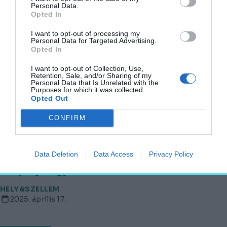
Personal Data.
Opted In
AKTUÁLIS
2025. augusztus 29.
I want to opt-out of processing my
Personal Data for Targeted Advertising.
Opted In
I want to opt-out of Collection, Use,
Édenkert az űrben: mit tanulhat a jövő
Retention, Sale, and/or Sharing of my
Personal Data that Is Unrelated with the
Marskolóniája az Eden Projecttől?
Purposes for which it was collected.
Opted Out
HELY&SZELLEM
2025. május 29.
CONFIRM
Data Deletion
Data Access
Privacy Policy
Vízforralószerű épület megmentéséért
kampányol egy brit szervezet
HELY&SZELLEM
2025. április 17.