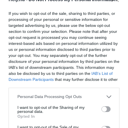
If you wish to opt-out of the sale, sharing to third parties, or
Lehet, hogy mégsem az eredeti tervek
processing of your personal or sensitive information for
szerint épül meg a Manchester United új
targeted advertising by us, please use the below opt-out
stadionja
section to confirm your selection. Please note that after your
opt-out request is processed you may continue seeing
AKTUÁLIS
interest-based ads based on personal information utilized by
2025. október 16.
us or personal information disclosed to third parties prior to
your opt-out. You may separately opt-out of the further
disclosure of your personal information by third parties on the
IAB’s list of downstream participants. This information may
A brit Legfelső Bíróság dönt a London
also be disclosed by us to third parties on the
IAB’s List of
Múzeum épületének ügyében
Downstream Participants
that may further disclose it to other
third parties.
AKTUÁLIS
2025. október 10.
Personal Data Processing Opt Outs
I want to opt-out of the Sharing of my
personal data.
Opted In
Napenergián működtetett stadiont építenek
Oxfordban
I want to opt-out of the Sale of my