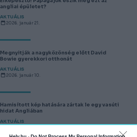
Elképesztő! Papagájok eszik meg ezt az
angliai épületet?
AKTUÁLIS
2026. január 21.
Megnyitják a nagyközönség előtt David
Bowie gyerekkori otthonát
AKTUÁLIS
2026. január 10.
Hamisított kép hatására zártak le egy vasúti
hidat Angliában
AKTUÁLIS
2025. december 12.
Hely.hu -
Do Not Process My Personal Information