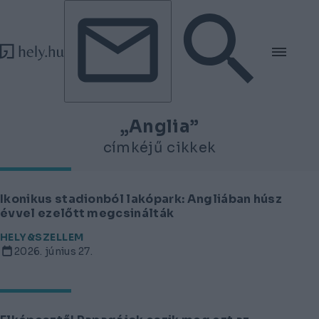
Tovább a tartalomhoz
Tovább a lábléchez
„Anglia”
címkéjű cikkek
Ikonikus stadionból lakópark: Angliában húsz
évvel ezelőtt megcsinálták
HELY&SZELLEM
2026. június 27.