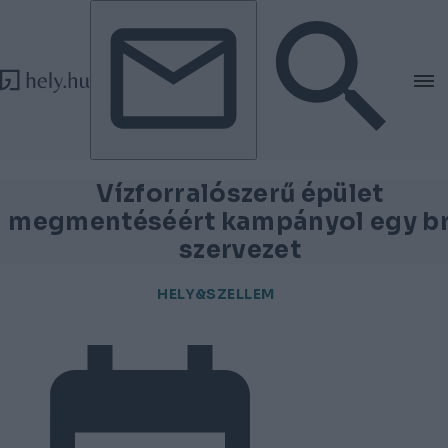
Tovább a tartalomhoz
Tovább a lábléchez
Vízforralószerű épület
megmentéséért kampányol egy br
szervezet
HELY&SZELLEM