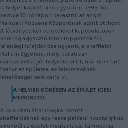
is helyet kapott, ami egykoron, 1999-tól
kezdve 15 hónapon keresztül az angol
Nemzeti Popzene Központnak adott otthont.
A látványos konstrukcióval kapcsolatosan
nemrég aggasztó hírek röppentek fel,
jelenlegi tulajdonosa ugyanis, a sheffieldi
Hallam Egyetem, mely korábban
diákszövetségét helyezte el itt, már nem tart
igényt az épületre, és lebontásának
lehetőségét sem zárja ki.
A HELYIEK KÖRÉBEN AZ ÉPÜLET IGEN
MEGOSZTÓ.
A
Guardian
által megkérdezett
sheffieldeknek egy része például nosztalgikus
okokból az épület megtartását támogatja,