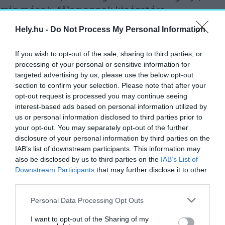
míg mások, főleg annak kinézetére
hivatkozva, támogatnák az elbontást. Az
Hely.hu -
Do Not Process My Personal Information
érvek között továbbá szerepel az épület
emblematikussága, valamint észszerűtlen
If you wish to opt-out of the sale, sharing to third parties, or
kialakítása is.
processing of your personal or sensitive information for
targeted advertising by us, please use the below opt-out
Oli Marshall, a C2O kampánymenedzsere
section to confirm your selection. Please note that after your
opt-out request is processed you may continue seeing
elmondta, az évi veszélyeztetettségi listákra
interest-based ads based on personal information utilized by
jellemző, hogy az épületek többsége az
us or personal information disclosed to third parties prior to
ország északi feléből kerül ki. Hozzátette, a
your opt-out. You may separately opt-out of the further
disclosure of your personal information by third parties on the
műemlékvédelmi viszonyok Észak-Angliában
IAB’s list of downstream participants. This information may
teljesen mások, mint például a fővárosban,
also be disclosed by us to third parties on the
IAB’s List of
vagy egyéb, délibb elhelyezkedésű
Downstream Participants
that may further disclose it to other
településeken.
third parties.
Personal Data Processing Opt Outs
A St. James' Park keleti lelátója
Steve Daniels | Wikimedia Commons
I want to opt-out of the Sharing of my