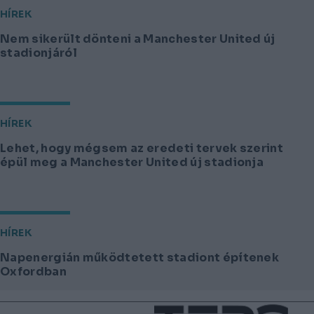
HÍREK
Nem sikerült dönteni a Manchester United új
stadionjáról
HÍREK
Lehet, hogy mégsem az eredeti tervek szerint
épül meg a Manchester United új stadionja
HÍREK
Napenergián működtetett stadiont építenek
Oxfordban
Lábléc