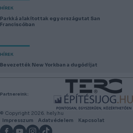
HÍREK
Parkká alakítottak egy országutat San
Franciscóban
HÍREK
Bevezették New Yorkban a dugódíjat
Lábléc
Partnereink:
© Copyright 2026. hely.hu
Lábléc
Impresszum
Adatvédelem
Kapcsolat
menü
Facebook
YouTube
Instagram
TikTok