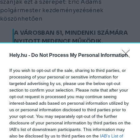
szánják ezt a szerepet: Eric Adams
polgármester kezdeményezésének
köszönhetően
A VÁROSBAN 51, MINDENKI SZÁMÁRA
NYITOTT MEDENCE MŰKÖDIK,
melyek közül a legújabb épp a napokban
Hely.hu -
Do Not Process My Personal Information
nyílt meg.
If you wish to opt-out of the sale, sharing to third parties, or
processing of your personal or sensitive information for
Ráadásul nem is akármilyen helyen, hiszen a
targeted advertising by us, please use the below opt-out
Gottesman-medence a Central Park északi
section to confirm your selection. Please note that after your
végén, a Davis Center nevet viselő közösségi
opt-out request is processed you may continue seeing
tér területén található. A több mint 85 méter
interest-based ads based on personal information utilized by
us or personal information disclosed to third parties prior to
hosszúságú, ovális alakú medence a tervezők
your opt-out. You may separately opt-out of the further
állítása szerint mintegy 1000 úszó
disclosure of your personal information by third parties on the
befogadására képes, a dizájnt pedig úgy
IAB’s list of downstream participants. This information may
also be disclosed by us to third parties on the
IAB’s List of
alakították ki, hogy illeszkedjen New York