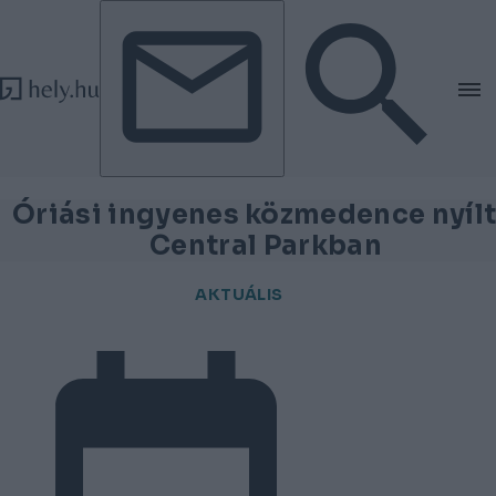
Tovább a tartalomhoz
Tovább a lábléchez
Óriási ingyenes közmedence nyílt
Central Parkban
AKTUÁLIS