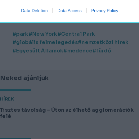
Forrás:
timeout.com
Data Deletion
Data Access
Privacy Policy
(Nyitókép:
centralpark.com | Facebook
)
park
New York
Central Park
globális felmelegedés
nemzetközi hírek
Egyesült Államok
medence
fürdő
Neked ajánljuk
HÍREK
Tisztes távolság – Úton az élhető agglomerációk
felé