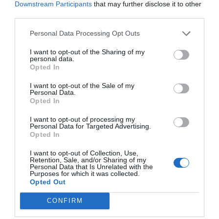
Downstream Participants
that may further disclose it to other
ikonikus parkjának környezetébe.
third parties.
A megnyitót június 27-én tartották – ekkor
Personal Data Processing Opt Outs
vehették birtokba a helyiek a többi
I want to opt-out of the Sharing of my
közmedencét is. A nyitvatartási idő délelőtt
personal data.
Opted In
11-től este 7-ig tart, ám a vízpartra nem
szabad élelmiszert és okoseszközöket vinni,
I want to opt-out of the Sale of my
Personal Data.
illetve csak tiszta fehér pólót szabad viselni.
Opted In
A BELÉPÉS INGYENES ÉS MÉG CSAK
I want to opt-out of processing my
Personal Data for Targeted Advertising.
SZEMÉLYIGAZOLVÁNY BEMUTATÁSÁHOZ
Opted In
SEM KÖTÖTT.
I want to opt-out of Collection, Use,
Retention, Sale, and/or Sharing of my
A Davis Centerben ezen kívül
Personal Data that Is Unrelated with the
Purposes for which it was collected.
csomagmegőrzők, piknikterek és iskolások
Opted Out
számára ingyenes étkeztetés biztosító
CONFIRM
helyiségek is megtalálhatók.