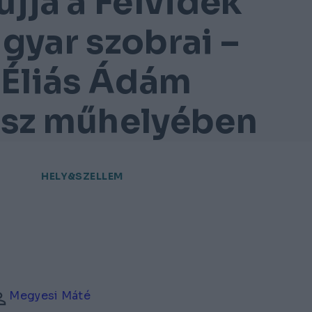
újjá a Felvidék
gyar szobrai –
 Éliás Ádám
sz műhelyében
HELY&SZELLEM
Megyesi Máté