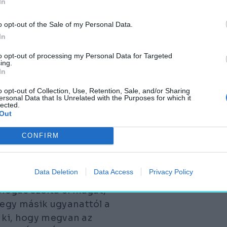
In
e nagyobb felelősség
o opt-out of the Sale of my Personal Data.
In
orral kezdődött, aztán
to opt-out of processing my Personal Data for Targeted
 hatalmas lőcsei
ing.
In
zakát”
– emlékszik
ekonstrukciós munkájára
o opt-out of Collection, Use, Retention, Sale, and/or Sharing
ersonal Data that Is Unrelated with the Purposes for which it
 első egészalakos '48-
lected.
Out
ágon, 1919
k le, majd közel száz
CONFIRM
Data Deletion
Data Access
Privacy Policy
 végigkérdezgették a
lógus szólta el magát,
egy másik ugyanattól a
t ki, hogy megvan az