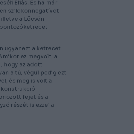
séli Éliás. És ha már
ében szilokonnegatívot
illetve a Lőcsén
 pontozóketrecet
án ugyanezt a ketrecet
Amikor ez megvolt, a
, hogy az adott
an a tű, végül pedig ezt
l, és meg is volt a
ekonstrukció
onozott fejet és a
zó részét is ezzel a