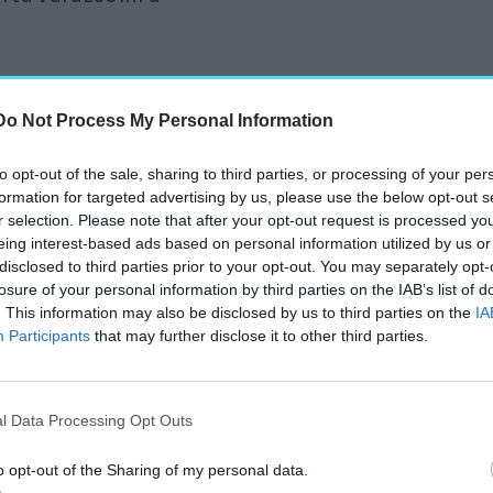
t a hozzávetőleg 230
Do Not Process My Personal Information
 Orosz szerencsére
eljesítésére:
to opt-out of the sale, sharing to third parties, or processing of your per
formation for targeted advertising by us, please use the below opt-out s
ÉG 2010-BEN ISMERKEDETT
r selection. Please note that after your opt-out request is processed y
EGRENDEZETT
eing interest-based ads based on personal information utilized by us or
disclosed to third parties prior to your opt-out. You may separately opt-
losure of your personal information by third parties on the IAB’s list of
éjszakát regisztráló
. This information may also be disclosed by us to third parties on the
IA
Participants
that may further disclose it to other third parties.
liás már akkor is
alkozást is tartott
a időközben bekerült.
l Data Processing Opt Outs
művészeti Egyetem
 komolyabb
o opt-out of the Sharing of my personal data.
em által eltüntetett