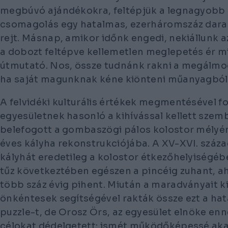
megbúvó ajándékokra, feltépjük a legnagyobb d
csomagolás egy hatalmas, ezerháromszáz dara
rejt. Másnap, amikor időnk engedi, nekiállunk 
a dobozt feltépve kellemetlen meglepetés ér m
útmutató. Nos, össze tudnánk rakni a megálmo
ha saját magunknak kéne kiönteni műanyagból
A felvidéki kulturális értékek megmentésével f
egyesületnek hasonló a kihívással kellett szem
belefogott a gombaszögi pálos kolostor mélyén
éves kályha rekonstrukciójába. A XV-XVI. száza
kályhát eredetileg a kolostor étkezőhelyiségéb
tűz következtében egészen a pincéig zuhant, a
több száz évig pihent. Miután a maradványait 
önkéntesek segítségével rakták össze ezt a ha
puzzle-t, de Orosz Örs, az egyesület elnöke en
célokat dédelgetett: ismét működőképessé akar