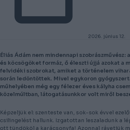
2026. június 12.
Éliás Ádám nem mindennapi szobrászművész: 
és köcsögöket formáz, ő éleszti újjá azokat a
felvidéki szobrokat, amiket a történelem vihara
során ledöntöttek. Mivel egykoron gyógyszert
műhelyében még egy félezer éves kályha csemp
közelmúltban, látogatásunkkor volt miről besz
Képzeljük el: szenteste van, sok-sok évvel ezelőt
csilingelést hallunk. Izgatottan leszaladunk a l
ott tündököl a karácsonyfa! Azonnal rávetjük m