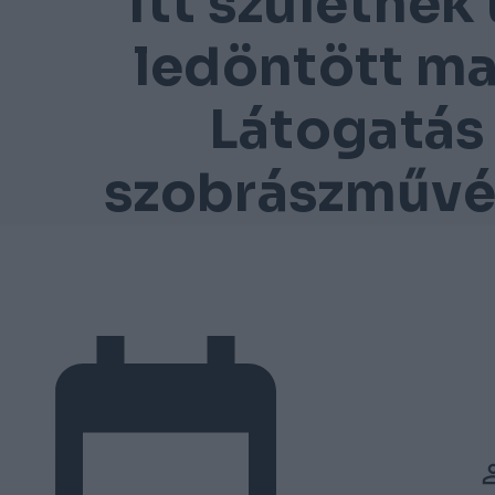
Itt születnek 
ledöntött ma
Látogatás
szobrászművé