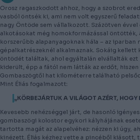
Orosz ragaszkodott ahhoz, hogy a szobrot ered
vasból öntsék ki, ami nem volt egyszerű feladat:
nagy Öntöde sem vállalkozott. Százötven évvel e
alkotásokat még homokformázással öntötték, 
korszerűbb alapanyagoknak hála – az iparban 
gépalkatrészeknél alkalmaznak. Sokáig kellett 
öntödét találtak, ahol egyáltalán elvállalták ezt
kiderült, épp a fától nem látták az erdőt, hisze
Gombaszögtől hat kilométerre található pelsőci
Mint Éliás fogalmazott:
„KÖRBEJÁRTUK A VILÁGOT AZÉRT, HOGY
Kevesebb nehézséggel járt, de hasonló igényes
gombaszögi kolostor egykori kályhájának esete 
tartotta magát az alapelvéhez: nézzen ki úgy, a
kinézett. Éliás kézhez vette a pincéből kiásott