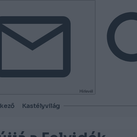
Hírlevél
tkező
Kastélyvilág