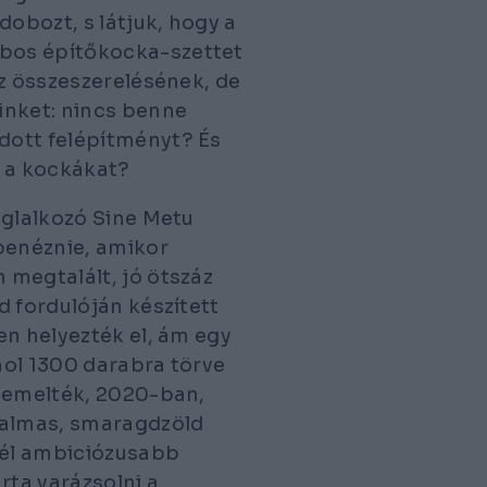
obozt, s látjuk, hogy a
bos építőkocka-szettet
az összeszerelésének, de
inket: nincs benne
dott felépítményt? És
 a kockákat?
oglalkozó Sine Metu
benéznie, amikor
 megtalált, jó ötszáz
d fordulóján készített
en helyezték el, ám egy
hol 1300 darabra törve
kiemelték, 2020-ban,
talmas, smaragdzöld
nél ambiciózusabb
ta varázsolni a