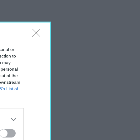
sonal or
ection to
ou may
 personal
out of the
 downstream
B’s List of