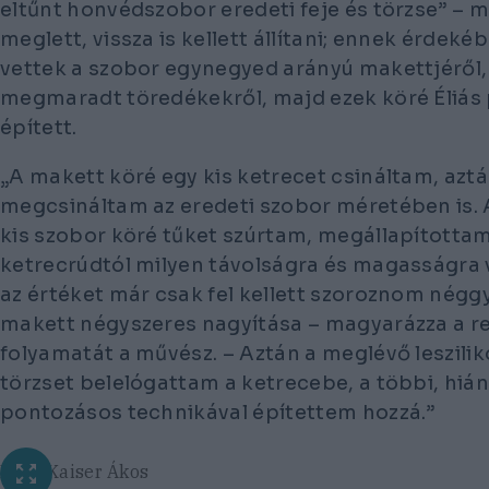
eltűnt honvédszobor eredeti feje és törzse”
– me
meglett, vissza is kellett állítani; ennek érdek
vettek a szobor egynegyed arányú makettjéről, 
megmaradt töredékekről, majd ezek köré Éliás
épített.
„A makett köré egy kis ketrecet csináltam, azt
megcsináltam az eredeti szobor méretében is. 
kis szobor köré tűket szúrtam, megállapítottam
ketrecrúdtól milyen távolságra és magasságra v
az értéket már csak fel kellett szoroznom néggye
makett négyszeres nagyítása
– magyarázza a r
folyamatát a művész. –
Aztán a meglévő leszilik
törzset belelógattam a ketrecebe, a többi, hiány
pontozásos technikával építettem hozzá.”
Fotó: Kaiser Ákos