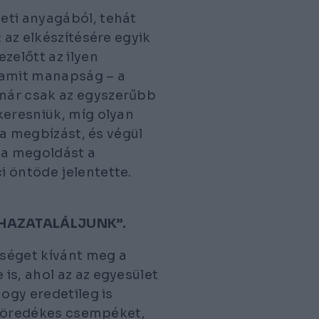
eti anyagából, tehát
 az elkészítésére egyik
zelőtt az ilyen
amit manapság – a
már csak az egyszerűbb
keresniük, míg olyan
 a megbízást, és végül
n a megoldást a
 öntöde jelentette.
 HAZATALÁLJUNK”.
séget kívánt meg a
is, ahol az az egyesület
hogy eredetileg is
, töredékes csempéket,