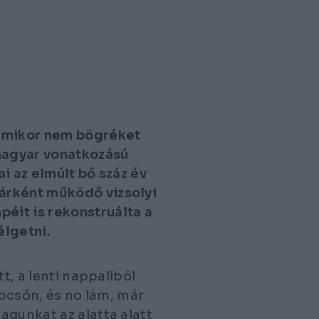
amikor nem bögréket
 magyar vonatkozású
i az elmúlt bő száz év
árként működő vizsolyi
éit is rekonstruálta a
élgetni.
t, a lenti nappaliból
épcsőn, és no lám, már
agunkat az alatta alatt