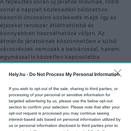
A fejlesztés során új járatok indulnak, több
vonal a nappali közlekedési hálózathoz
hasonló útvonalon közlekedik majd. Így az
éjszakai rendszer átláthatóbbá és
könnyebben használhatóvá váljon. Az
átmérős járatoknak köszönhetően a külső
városrészek nemcsak a belvárossal, hanem
egymással is közvetlen kapcsolatba
kerülnek.
Hely.hu -
Do Not Process My Personal Information
AZ ÚJ HÁLÓZAT KIALAKÍTÁSAKOR
KIEMELT SZEMPONT VOLT AZ
If you wish to opt-out of the sale, sharing to third parties, or
AGGLOMERÁCIÓ JOBB KISZOLGÁLÁSA.
processing of your personal or sensitive information for
targeted advertising by us, please use the below opt-out
Ennek részeként több település közvetlen
section to confirm your selection. Please note that after your
opt-out request is processed you may continue seeing
éjszakai kapcsolatot kap Budapest
interest-based ads based on personal information utilized by
belvárosával. Pécel a 969-es, Gödöllő a 992-
us or personal information disclosed to third parties prior to
es járattal válik elérhetővé, míg Budaörs,