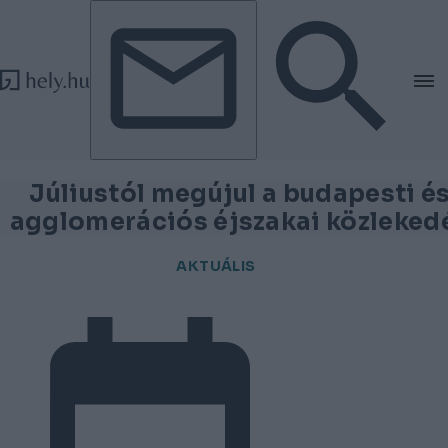
Tovább a tartalomhoz
Tovább a lábléchez
Júliustól megújul a budapesti é
agglomerációs éjszakai közleked
AKTUÁLIS