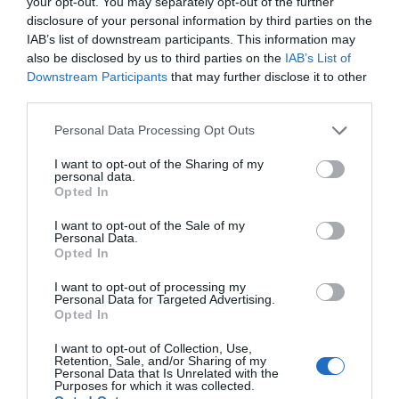
your opt-out. You may separately opt-out of the further
disclosure of your personal information by third parties on the
Budakeszi, Zsámbék és a térség további
IAB’s list of downstream participants. This information may
települései a 922-es, 922B és 988-as járatok
also be disclosed by us to third parties on the
IAB’s List of
révén kapcsolódnak be az éjszakai hálózatba.
Downstream Participants
that may further disclose it to other
third parties.
MIKÖZBEN TÖBB AGGLOMERÁCIÓS
Personal Data Processing Opt Outs
TELEPÜLÉS ÚJ LEHETŐSÉGEKHEZ JUT,
I want to opt-out of the Sharing of my
ÉRD TOVÁBBRA SEM KAP KÖZVETLEN
personal data.
Opted In
ÉJSZAKAI KÖZÖSSÉGI KÖZLEKEDÉSI
KAPCSOLATOT BUDAPESTTEL.
I want to opt-out of the Sale of my
Personal Data.
Opted In
A város lakói és helyi közéleti szereplői
régóta sürgetik egy ilyen szolgáltatás
I want to opt-out of processing my
Personal Data for Targeted Advertising.
bevezetését, ezért sokan csalódásként élik
Opted In
meg, hogy a mostani, átfogó fejlesztésből
I want to opt-out of Collection, Use,
Érd kimaradt. Többen arra hívják fel a
Retention, Sale, and/or Sharing of my
Personal Data that Is Unrelated with the
figyelmet, hogy az ország egyik legnagyobb
Purposes for which it was collected.