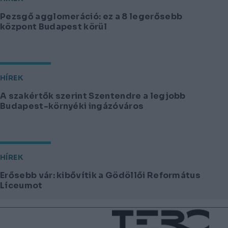
Pezsgő agglomeráció: ez a 8 legerősebb
központ Budapest körül
HÍREK
A szakértők szerint Szentendre a legjobb
Budapest-környéki ingázóváros
HÍREK
Erősebb vár: kibővítik a Gödöllői Református
Líceumot
Lábléc