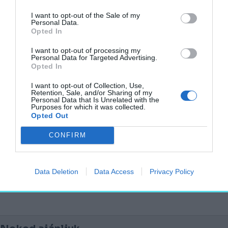
Palota szívében elhelyezkedő Al Habtoor
Palace a vendéglátás csúcspontját képviseli,
I want to opt-out of the Sale of my
Personal Data.
miközben felejthetetlen élményt kínál
Opted In
Európa egyik legélénkebb városában. Ez
I want to opt-out of processing my
jelenti az ultra-luxus Al Habtoor Palace
Personal Data for Targeted Advertising.
Opted In
márkánk globális debütálását
Magyarországról, Közép-Európa
I want to opt-out of Collection, Use,
Retention, Sale, and/or Sharing of my
gyöngyszeméből, és jelentős mérföldkövet
Personal Data that Is Unrelated with the
Purposes for which it was collected.
jelent a csoportunk számára.”
Opted Out
Forrás
CONFIRM
szálloda
Budapest
idegenforgalom
The Ritz-Carlton
Al Habtoor Palace
Data Deletion
Data Access
Privacy Policy
turizmus