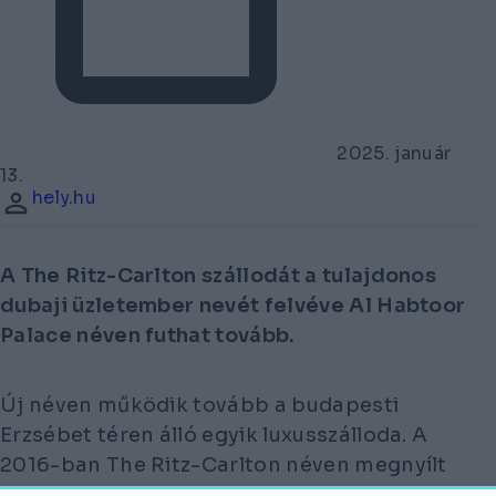
2025. január
13.
hely.hu
A The Ritz-Carlton szállodát a tulajdonos
dubaji üzletember nevét felvéve Al Habtoor
Palace néven futhat tovább.
Új néven működik tovább a budapesti
Erzsébet téren álló egyik luxusszálloda. A
2016-ban The Ritz-Carlton néven megnyílt
hotel tulajdonosa Khalaf Al-Habtoor dubaji