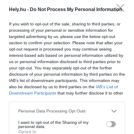
üzletember, aki perben áll a Marriott
Hely.hu -
Do Not Process My Personal Information
Internationallel.
If you wish to opt-out of the sale, sharing to third parties, or
Sajtóértesülések szerint a szálloda a
processing of your personal or sensitive information for
targeted advertising by us, please use the below opt-out
tulajdonos nevét felvéve Al Habtoor Palace
section to confirm your selection. Please note that after your
néven működhet tovább,
opt-out request is processed you may continue seeing
interest-based ads based on personal information utilized by
EZEN A NÉVEN MÁR TÖBB
us or personal information disclosed to third parties prior to
LUXUSSZÁLLODA MŰKÖDIK A VILÁG
your opt-out. You may separately opt-out of the further
disclosure of your personal information by third parties on the
KÖRÜL.
IAB’s list of downstream participants. This information may
also be disclosed by us to third parties on the
IAB’s List of
Al-Habtoor így nyilatkozott a budapesti
Downstream Participants
that may further disclose it to other
fejleményekről:
third parties.
„Az Al Habtoor Palace budapesti bevezetése
Personal Data Processing Opt Outs
tükrözi víziónkat, hogy hazai luxusmárkánkat
I want to opt-out of the Sharing of my
Európában is terjesszük. A történelmi Adria
personal data.
Opted In