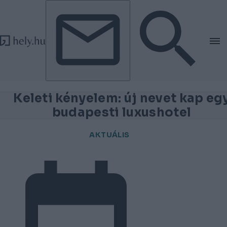
Tovább a tartalomhoz
Tovább a lábléchez
Keleti kényelem: új nevet kap eg
budapesti luxushotel
AKTUÁLIS