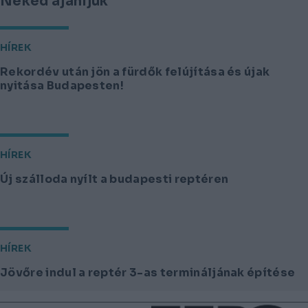
Neked ajánljuk
HÍREK
Rekordév után jön a fürdők felújítása és újak
nyitása Budapesten!
HÍREK
Új szálloda nyílt a budapesti reptéren
HÍREK
Jövőre indul a reptér 3-as termináljának építése
Lábléc