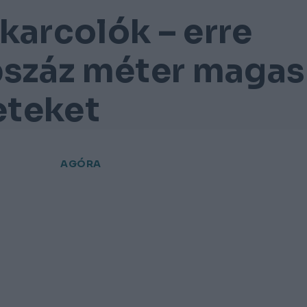
karcolók – erre
bszáz méter magas
eteket
AGÓRA