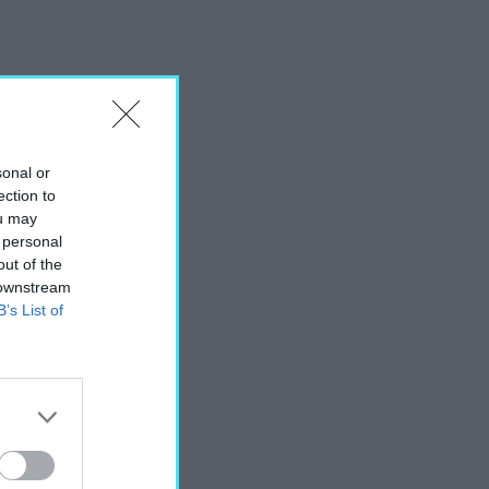
sonal or
ection to
ou may
 personal
out of the
 downstream
B’s List of