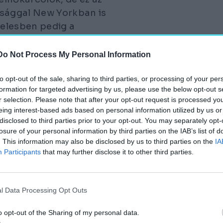
sággal New Yorkban is
gelesben pedig a
Do Not Process My Personal Information
ít. A
részletekről
és az
to opt-out of the sale, sharing to third parties, or processing of your per
ár írtunk.
formation for targeted advertising by us, please use the below opt-out s
r selection. Please note that after your opt-out request is processed y
eing interest-based ads based on personal information utilized by us or
 Forma-1-es csapat
disclosed to third parties prior to your opt-out. You may separately opt-
n Kone liftgyártó cég
losure of your personal information by third parties on the IAB’s list of
. This information may also be disclosed by us to third parties on the
IA
. „A teszttornyok
Participants
that may further disclose it to other third parties.
, hogy bizonyos
nyezetben lehetséges.”
l Data Processing Opt Outs
o opt-out of the Sharing of my personal data.