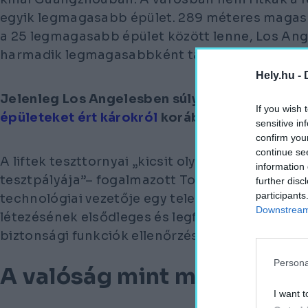
egyik legmagasabb épület. 289 méteres magas
a 25 legmagasabb épület között lenne, Los An
harmadik legmagasabbként tartanák számon.
Hely.hu -
Jelenleg Los Angelesben súlyos tűzvész puszt
If you wish 
épületeket ért károkról
korábbi cikkeinkben m
sensitive in
confirm you
continue se
A liftek teszttornyai „kicsit olyanok, mint egy
information 
tesztpályája”– fogalmazott Tomio Pihkala, a fin
further disc
participants
technológiai vezetője egy telefonos interjúban
Downstream 
létezésének elsődleges és legfontosabb oka az
biztonsági funkciók ellenőrzése csak valós kör
Persona
A valóság mint modell
I want t