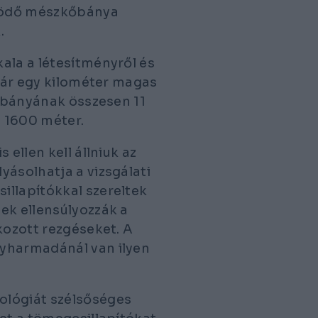
űködő mészkőbánya
.
ala a létesítményről és
akár egy kilométer magas
A bányának összesen 11
 1600 méter.
 ellen kell állniuk az
yásolhatja a vizsgálati
illapítókkal szereltek
ek ellensúlyozzák a
kozott rezgéseket. A
gyharmadánál van ilyen
ológiát szélsőséges