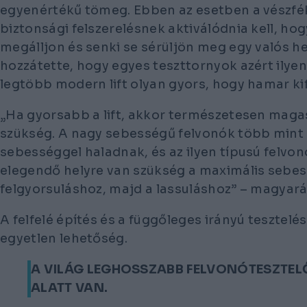
egyenértékű tömeg. Ebben az esetben a vészfé
biztonsági felszerelésnek aktiválódnia kell, hog
megálljon és senki se sérüljön meg egy valós he
hozzátette, hogy egyes teszttornyok azért ilye
legtöbb modern lift olyan gyors, hogy hamar kif
„Ha gyorsabb a lift, akkor természetesen mag
szükség. A nagy sebességű felvonók több min
sebességgel haladnak, és az ilyen típusú felvo
elegendő helyre van szükség a maximális sebes
felgyorsuláshoz, majd a lassuláshoz” – magyará
A felfelé építés és a függőleges irányú tesztel
egyetlen lehetőség.
A VILÁG LEGHOSSZABB FELVONÓTESZTELŐ
ALATT VAN.