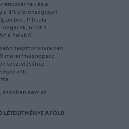
krendszernek és a
y a lift biztonságosan
lyzetben. Pihkala
n magasak, mert a
ut a helyből.
asabb teszttoronyra van
t 9 méter/másodperc
nók teszteléséhez
ségre való
zta.
és, azonban nem az
 LÉTESÍTMÉNYE A FÖLD