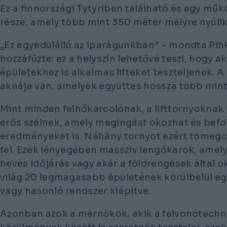
Ez a finnországi Tytyriben található és egy m
része, amely több mint 350 méter mélyre nyúlik
„Ez egyedülálló az iparágunkban” – mondta Pihk
hozzáfűzte: ez a helyszín lehetővé teszi, hogy 
épületekhez is alkalmas lifteket teszteljenek. 
aknája van, amelyek együttes hossza több mint
Mint minden felhőkarcolónak, a lifttornyoknak is
erős szélnek, amely megingást okozhat és befol
eredményeket is. Néhány tornyot ezért tömegcs
fel. Ezek lényegében masszív lengőkarok, amely
heves időjárás vagy akár a földrengések által o
világ 20 legmagasabb épületének körülbelül e
vagy hasonló rendszer kiépítve.
Azonban azok a mérnökök, akik a felvonótechn