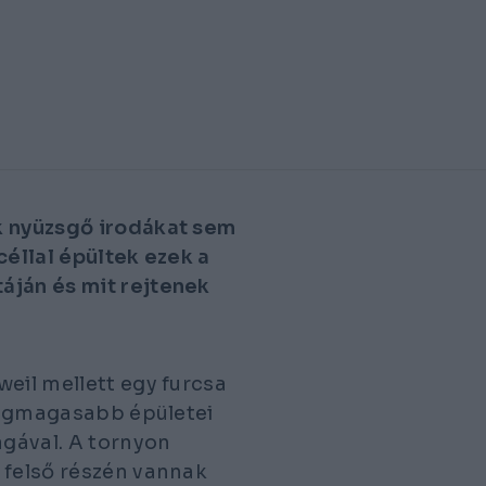
k nyüzsgő irodákat sem
céllal épültek ezek a
áján és mit rejtenek
eil mellett egy furcsa
 legmagasabb épületei
gával. A tornyon
 felső részén vannak