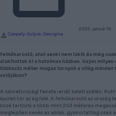
2025. január 16.
Csepely-Sulyok Georgina
Felhőkarcoló, ahol senki nem lakik és még csa
alakítottak ki a hatalmas házban. Vajon milyen 
többszáz méter magas tornyok a világ minden t
valójában?
A németországi Fekete-erdő keleti szélén, Rottw
épület tör az ég felé. A felhókarcoló az ország
közé tartozik a több mint 243 méteres magassá
meglepően kevés az ablak, gyakorlatilag csak a