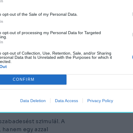
In
 a Taipei 101-be, amely
e volt és a londoni The
o opt-out of the Sale of my Personal Data.
át a finnországi
In
ztelésre használt
to opt-out of processing my Personal Data for Targeted
bb a kínai Kunshanban
ing.
In
o opt-out of Collection, Use, Retention, Sale, and/or Sharing
S MŰKÖDÉSI
ersonal Data that Is Unrelated with the Purposes for which it
lected.
L FELHASZNÁLÓK
Out
CONFIRM
elvonó minőségének,
Data Deletion
Data Access
Privacy Policy
re is.
 szabadesést szimulál. A
t, hanem egy azzal