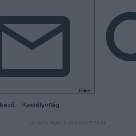
Hírlevél
tkező
Kastélyvilág
A HATALMAS TORNYOK TITKAI