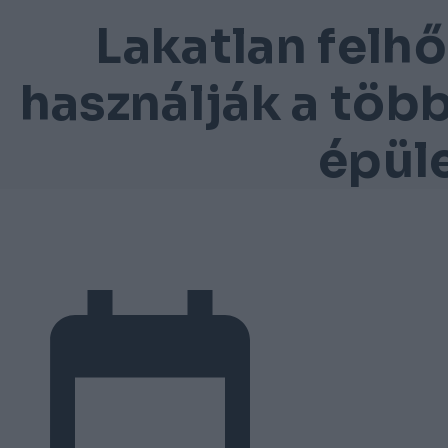
Lakatlan felhő
használják a töb
épül