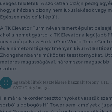
üveges felületek. A szokatlan dizájn pedig egyé
hogy a házban bizony nem luxuslakások vagy m
Egészen más céllal épült.
A TK Elevator Turm néven ismert épület belsejé
ahol a német gyártó, a TK Elevator a legújabb lif
neves cég a New York-i One World Trade Centerhe
és a németországi építményen kívül Atlantában 
Zhongshanban is működtet teszttornyokat. Ut
méteres magasságával, háromszor magasabb, 
szobor.
A legmagasabb liftek tesztelésére használt torony, a H1
Xia Yu/VCG/Getty Images
Ha már a rekorder teszttornyokat vesszük szá
sorból a dobogós H1 Tower sem, amelyet a japá
kínai Guangzhouban. A városban nem ritkák a f