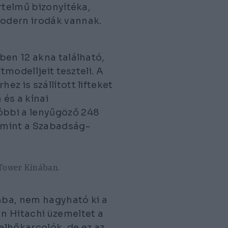
rtelmű bizonyítéka,
odern irodák vannak.
ben 12 akna található,
tmodelljeit teszteli. A
z is szállított lifteket
és a kínai
óbbi a lenyűgöző 248
mint a Szabadság-
 Tower Kínában.
mba, nem hagyható ki a
n Hitachi üzemeltet a
elhőkarcolók, de ez az