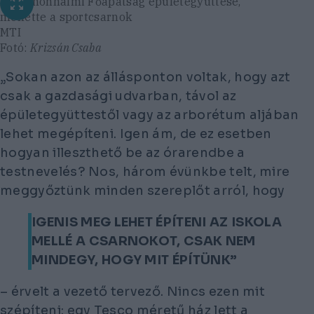
A Pannonhalmi Főapátság épületegyüttese,
mellette a sportcsarnok
MTI
Fotó:
Krizsán Csaba
„Sokan azon az állásponton voltak, hogy azt
csak a gazdasági udvarban, távol az
épületegyüttestől vagy az arborétum aljában
lehet megépíteni. Igen ám, de ez esetben
hogyan illeszthető be az órarendbe a
testnevelés? Nos, három évünkbe telt, mire
meggyőztünk minden szereplőt arról, hogy
IGENIS MEG LEHET ÉPÍTENI AZ ISKOLA
MELLÉ A CSARNOKOT, CSAK NEM
MINDEGY, HOGY MIT ÉPÍTÜNK”
– érvelt a vezető tervező. Nincs ezen mit
szépíteni: egy Tesco méretű ház lett a