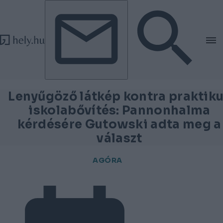
Tovább a tartalomhoz
Tovább a lábléchez
Lenyűgöző látkép kontra praktik
iskolabővítés: Pannonhalma
kérdésére Gutowski adta meg a
választ
AGÓRA