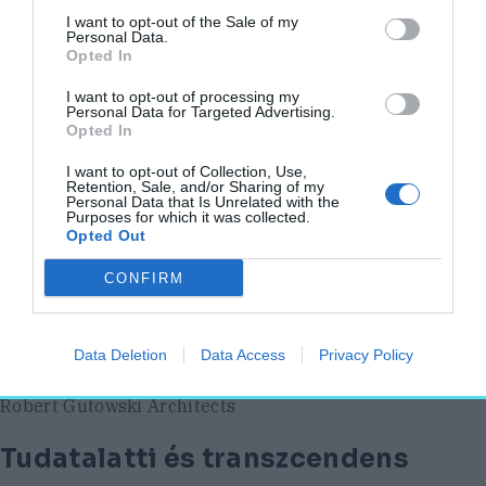
alkalmas lett kamarazenei koncertek
I want to opt-out of the Sale of my
befogadására, de itt működik a tradicionális
Personal Data.
Opted In
pannonhalmi mozi is. Emellett
konferenciákat, hangosított zenei
I want to opt-out of processing my
Personal Data for Targeted Advertising.
produkciókat lehet tartani, aminek már
Opted In
hagyománya is kialakult, hiszen egy nyári
I want to opt-out of Collection, Use,
fesztiválnak is otthont ad a terem. De ami a
Retention, Sale, and/or Sharing of my
Personal Data that Is Unrelated with the
lényeg: a gimnázium életében is központi
Purposes for which it was collected.
Opted Out
szerepet tölt be, méltó helyszíne lett minden
lényeges intézményi eseménynek” – jegyezte
CONFIRM
meg Gutowski Robert.
Data Deletion
Data Access
Privacy Policy
Az eredeti tornacsarnokot is átépítették, így az
díszterem funkcióit is képes betölteni
Robert Gutowski Architects
Tudatalatti és transzcendens