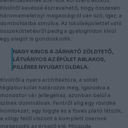
berendezésnek sok-sok korszerű eszköz.
Kívülről kevéssé észrevehető, hogy összesen
háromemeletnyi magasságról van szó, igaz, a
domboldalba simulva. Az iskolaépülettel való
összeköttetésről pedig a gyaloghídon kívül
egy alagút is gondoskodik.
NAGY KINCS A JÁRHATÓ ZÖLDTETŐ,
LÁTVÁNYOS AZ ÉPÜLET ABLAKOS,
PILLÉRES NYUGATI OLDALA.
Kívülről a nyers architektúra, a sötét
téglaburkolat határozza meg, igazodva a
monostor vár jellegéhez, azonban belül a
színek dominálnak. Fentről alig egy rövidke
homlokzat, egy loggia és a füves plató látszik,
a völgy felől viszont a komplett csarnok
magasodik az érkező elé. Micsoda