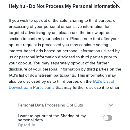
alacsony volt, hogy mindig beleütközött a
Hely.hu -
Do Not Process My Personal Information
labda, ha valaki kosárra dobott. Azonban
nem pusztán ez a tapasztalat, hanem más
If you wish to opt-out of the sale, sharing to third parties, or
processing of your personal or sensitive information for
igények is hozzájárultak ahhoz, hogy az
targeted advertising by us, please use the below opt-out
eredeti tornacsarnokot is átépítsék, és némi
section to confirm your selection. Please note that after your
átalakítás után egy díszterem funkcióit is
opt-out request is processed you may continue seeing
képes legyen betölteni.
interest-based ads based on personal information utilized by
us or personal information disclosed to third parties prior to
your opt-out. You may separately opt-out of the further
NEM VOLT KORÁBBAN AKKORA
disclosure of your personal information by third parties on the
KÖZÖSSÉGI TERE A GIMNÁZIUMNAK,
IAB’s list of downstream participants. This information may
AHOL A 330 FŐS DIÁKSÁG ÉS AZ 50-70
also be disclosed by us to third parties on the
IAB’s List of
FŐS TANÁRI KAR EGYÜTT TUDOTT
Downstream Participants
that may further disclose it to other
third parties.
VOLNA ÜNNEPELNI.
Personal Data Processing Opt Outs
„A padozatot lesüllyesztettük, megnöveltük a
belmagasságot, és egy magas színvonalú
I want to opt-out of the Sharing of my
personal data.
előadóteret hoztunk létre. Kifejezetten
Opted In