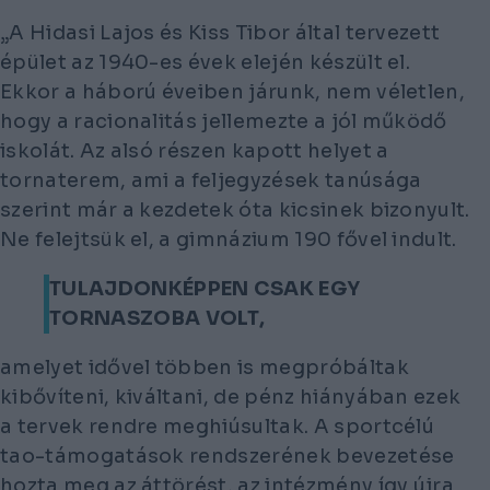
„A Hidasi Lajos és Kiss Tibor által tervezett
épület az 1940-es évek elején készült el.
Ekkor a háború éveiben járunk, nem véletlen,
hogy a racionalitás jellemezte a jól működő
iskolát. Az alsó részen kapott helyet a
tornaterem, ami a feljegyzések tanúsága
szerint már a kezdetek óta kicsinek bizonyult.
Ne felejtsük el, a gimnázium 190 fővel indult.
TULAJDONKÉPPEN CSAK EGY
TORNASZOBA VOLT,
amelyet idővel többen is megpróbáltak
kibővíteni, kiváltani, de pénz hiányában ezek
a tervek rendre meghiúsultak. A sportcélú
tao-támogatások rendszerének bevezetése
hozta meg az áttörést, az intézmény így újra