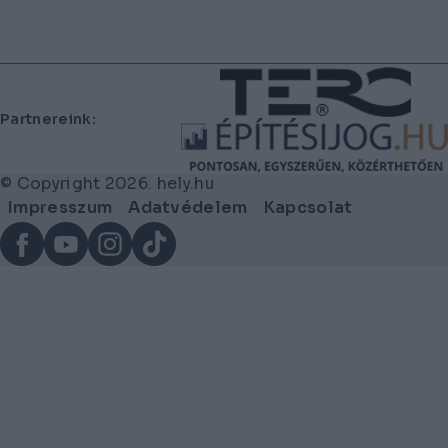
Lábléc
Partnereink:
© Copyright 2026. hely.hu
Lábléc
Impresszum
Adatvédelem
Kapcsolat
menü
Facebook
YouTube
Instagram
TikTok