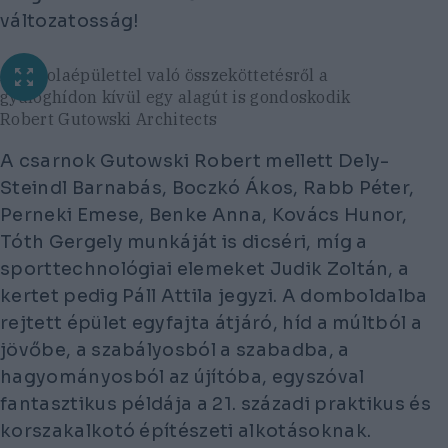
változatosság!
Az iskolaépülettel való összeköttetésről a
gyaloghídon kívül egy alagút is gondoskodik
Robert Gutowski Architects
A csarnok Gutowski Robert mellett Dely-
Steindl Barnabás, Boczkó Ákos, Rabb Péter,
Perneki Emese, Benke Anna, Kovács Hunor,
Tóth Gergely munkáját is dicséri, míg a
sporttechnológiai elemeket Judik Zoltán, a
kertet pedig Páll Attila jegyzi. A domboldalba
rejtett épület egyfajta átjáró, híd a múltból a
jövőbe, a szabályosból a szabadba, a
hagyományosból az újítóba, egyszóval
fantasztikus példája a 21. századi praktikus és
korszakalkotó építészeti alkotásoknak.