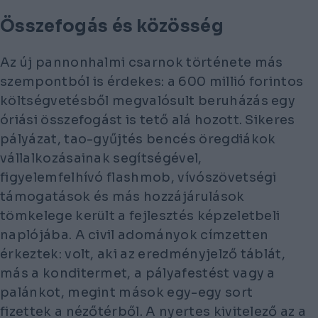
Összefogás és közösség
Az új pannonhalmi csarnok története más
szempontból is érdekes: a 600 millió forintos
költségvetésből megvalósult beruházás egy
óriási összefogást is tető alá hozott. Sikeres
pályázat, tao-gyűjtés bencés öregdiákok
vállalkozásainak segítségével,
figyelemfelhívó flashmob, vívószövetségi
támogatások és más hozzájárulások
tömkelege került a fejlesztés képzeletbeli
naplójába. A civil adományok címzetten
érkeztek: volt, aki az eredményjelző táblát,
más a konditermet, a pályafestést vagy a
palánkot, megint mások egy-egy sort
fizettek a nézőtérből. A nyertes kivitelező az a