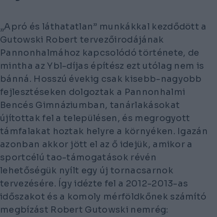
„Apró és láthatatlan” munkákkal kezdődött a
Gutowski Robert tervezőirodájának
Pannonhalmához kapcsolódó története, de
mintha az Ybl-díjas építész ezt utólag nem is
bánná. Hosszú évekig csak kisebb-nagyobb
fejlesztéseken dolgoztak a Pannonhalmi
Bencés Gimnáziumban, tanárlakásokat
újítottak fel a településen, és megrogyott
támfalakat hoztak helyre a környéken. Igazán
azonban akkor jött el az ő idejük, amikor a
sportcélú tao-támogatások révén
lehetőségük nyílt egy új tornacsarnok
tervezésére. Így idézte fel a 2012-2013-as
időszakot és a komoly mérföldkőnek számító
megbízást Robert Gutowski nemrég: