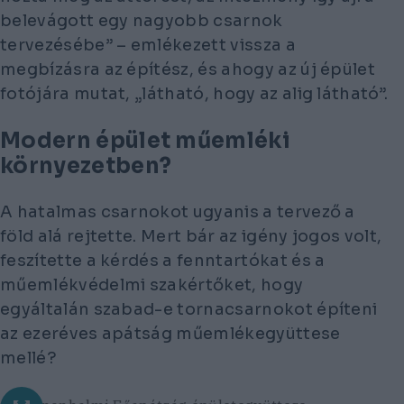
belevágott egy nagyobb csarnok
tervezésébe” – emlékezett vissza a
megbízásra az építész, és ahogy az új épület
fotójára mutat, „látható, hogy az alig látható”.
Modern épület műemléki
környezetben?
A hatalmas csarnokot ugyanis a tervező a
föld alá rejtette. Mert bár az igény jogos volt,
feszítette a kérdés a fenntartókat és a
műemlékvédelmi szakértőket, hogy
egyáltalán szabad-e tornacsarnokot építeni
az ezeréves apátság műemlékegyüttese
mellé?