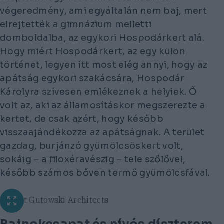
végeredmény, ami egyáltalán nem baj, mert
elrejtették a gimnázium melletti
domboldalba, az egykori Hospodárkert alá.
Hogy miért Hospodárkert, az egy külön
történet, legyen itt most elég annyi, hogy az
apátság egykori szakácsára, Hospodár
Károlyra szívesen emlékeznek a helyiek. Ő
volt az, aki az államosításkor megszerezte a
kertet, de csak azért, hogy később
visszaajándékozza az apátságnak. A terület
gazdag, burjánzó gyümölcsöskert volt,
sokáig – a filoxéravészig – tele szőlővel,
később számos bőven termő gyümölcsfával.
Robert Gutowski Architects