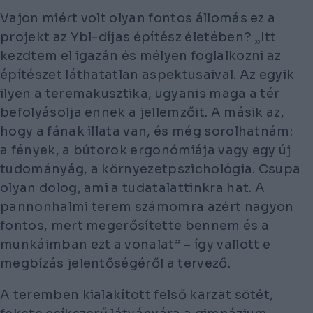
Vajon miért volt olyan fontos állomás ez a
projekt az Ybl-díjas építész életében? „Itt
kezdtem el igazán és mélyen foglalkozni az
építészet láthatatlan aspektusaival. Az egyik
ilyen a teremakusztika, ugyanis maga a tér
befolyásolja ennek a jellemzőit. A másik az,
hogy a fának illata van, és még sorolhatnám:
a fények, a bútorok ergonómiája vagy egy új
tudományág, a környezetpszichológia. Csupa
olyan dolog, ami a tudatalattinkra hat. A
pannonhalmi terem számomra azért nagyon
fontos, mert megerősítette bennem és a
munkáimban ezt a vonalat” – így vallott e
megbízás jelentőségéről a tervező.
A teremben kialakított felső karzat sötét,