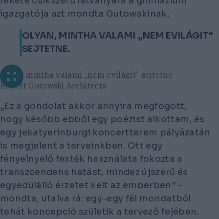
fekete csíkszerű látványára a gimnázium
igazgatója azt mondta Gutowskinak,
OLYAN, MINTHA VALAMI „NEM EVILÁGIT”
SEJTETNE.
Olyan, mintha valami „nem evilágit” sejtetne
Robert Gutowski Architects
„Ez a gondolat akkor annyira megfogott,
hogy később ebből egy poézist alkottam, és
egy jekatyerinburgi koncertterem pályázatán
is megjelent a terveinkben. Ott egy
fényelnyelő festék használata fokozta a
transzcendens hatást, mindez újszerű és
egyedülálló érzetet kelt az emberben” –
mondta, utalva rá: egy-egy fél mondatból
tehát koncepció születik a tervező fejében.