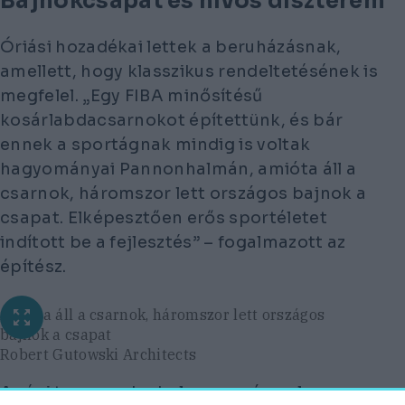
Bajnokcsapat és nívós díszterem
Óriási hozadékai lettek a beruházásnak,
amellett, hogy klasszikus rendeltetésének is
megfelel. „Egy FIBA minősítésű
kosárlabdacsarnokot építettünk, és bár
ennek a sportágnak mindig is voltak
hagyományai Pannonhalmán, amióta áll a
csarnok, háromszor lett országos bajnok a
csapat. Elképesztően erős sportéletet
indított be a fejlesztés” – fogalmazott az
építész.
Amióta áll a csarnok, háromszor lett országos
bajnok a csapat
Robert Gutowski Architects
A régi tornaszoba belmagassága olyan