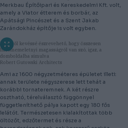
Merkbau Építőipari és Kereskedelmi Kft. volt,
amely a Viator étterem és borbár, az
Apátsági Pincészet és a Szent Jakab
Zarándokház építője is volt egyben.
Kívülről kevéssé észrevehető, hogy összesen
háromemeletnyi magasságról van szó, igaz, a
domboldalba simulva
Robert Gutowski Architects
Ami az 1600 négyzetméteres épületet illeti:
annak területe négyszerese lett tehát a
korábbi tornateremnek. A két részre
osztható, térelválasztó függönnyel
függetleníthető pálya kapott egy 180 fős
lelátót. Természetesen kialakítottak több
öltözőt, edzőtermet és része a