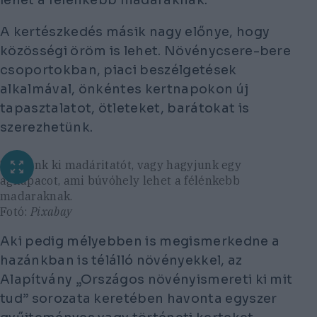
A kertészkedés másik nagy előnye, hogy
közösségi öröm is lehet. Növénycsere-bere
csoportokban, piaci beszélgetések
alkalmával, önkéntes kertnapokon új
tapasztalatot, ötleteket, barátokat is
szerezhetünk.
Tegyünk ki madáritatót, vagy hagyjunk egy
ágkupacot, ami búvóhely lehet a félénkebb
madaraknak.
Fotó:
Pixabay
Aki pedig mélyebben is megismerkedne a
hazánkban is télálló növényekkel, az
Alapítvány „Országos növényismereti ki mit
tud” sorozata keretében havonta egyszer