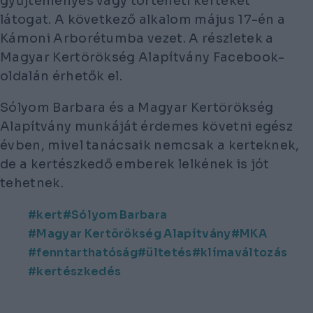
gyűjteményes vagy történeti kerteket
látogat. A következő alkalom május 17-én a
Kámoni Arborétumba vezet. A részletek a
Magyar Kertörökség Alapítvány Facebook-
oldalán érhetők el.
Sólyom Barbara és a Magyar Kertörökség
Alapítvány munkáját érdemes követni egész
évben, mivel tanácsaik nemcsak a kerteknek,
de a kertészkedő emberek lelkének is jót
tehetnek.
kert
Sólyom Barbara
Magyar Kertörökség Alapítvány
MKA
fenntarthatóság
ültetés
klímaváltozás
kertészkedés