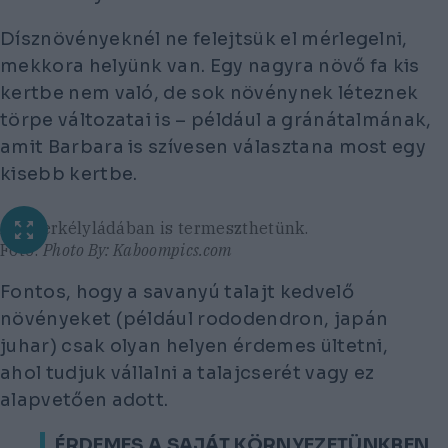
Dísznövényeknél ne felejtsük el mérlegelni,
mekkora helyünk van. Egy nagyra növő fa kis
kertbe nem való, de sok növénynek léteznek
törpe változatai is – például a gránátalmának,
amit Barbara is szívesen választana most egy
kisebb kertbe.
Akár erkélyládában is termeszthetünk.
Fotó:
Photo By: Kaboompics.com
Fontos, hogy a savanyú talajt kedvelő
növényeket (például rododendron, japán
juhar) csak olyan helyen érdemes ültetni,
ahol tudjuk vállalni a talajcserét vagy ez
alapvetően adott.
„ÉRDEMES A SAJÁT KÖRNYEZETÜNKBEN