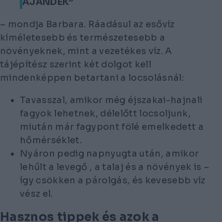
AJÁNDÉK”
– mondja Barbara. Ráadásul az esővíz
kíméletesebb és természetesebb a
növényeknek, mint a vezetékes víz. A
tájépítész szerint két dolgot kell
mindenképpen betartani a locsolásnál:
Tavasszal, amikor még éjszakai-hajnali
fagyok lehetnek, délelőtt locsoljunk,
miután már fagypont fölé emelkedett a
hőmérséklet.
Nyáron pedig napnyugta után, amikor
lehűlt a levegő , a talaj és a növények is –
így csökken a párolgás, és kevesebb víz
vész el.
Hasznos tippek és azok a