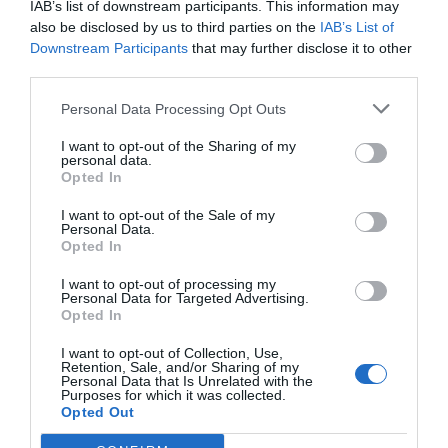
IAB’s list of downstream participants. This information may
sokféleképp megvalósítható. Lehet például
also be disclosed by us to third parties on the
IAB’s List of
fűkaszálék, kéregdarabok, de akár élő mulcs
Downstream Participants
that may further disclose it to other
is, mint például a veteményesben már bevált
third parties.
zsázsa, ami gyorsan kel, árnyékol, lazítja a
Personal Data Processing Opt Outs
talajt, és amikor levágjuk és a talajon
hagyjuk, tápanyagot ad vissza a földnek.
I want to opt-out of the Sharing of my
personal data.
Opted In
FONTOS TANÁCS MÉG, HOGY NE
I want to opt-out of the Sale of my
NYÍRJUK RÖVIDRE NYÁRON A FÜVET!
Personal Data.
Opted In
Bár elsőre rendezetlennek tűnhet, a
I want to opt-out of processing my
hosszabb fű megtartja a nedvességet. Július
Personal Data for Targeted Advertising.
végére látványos lesz a különbség: a
Opted In
hosszabb gyep zöld marad locsolás nélkül is,
I want to opt-out of Collection, Use,
Retention, Sale, and/or Sharing of my
míg a rövid hamar kiszárad.
Personal Data that Is Unrelated with the
Purposes for which it was collected.
Opted Out
Sólyom Barbara, tájépítész