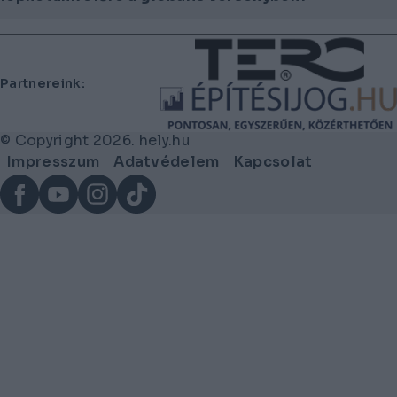
Lábléc
Partnereink:
© Copyright 2026. hely.hu
Lábléc
Impresszum
Adatvédelem
Kapcsolat
menü
Facebook
YouTube
Instagram
TikTok