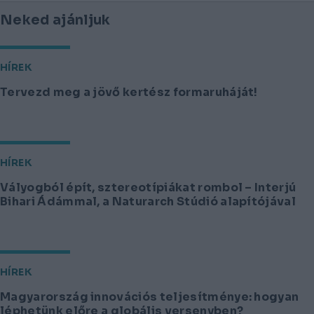
Neked ajánljuk
HÍREK
Tervezd meg a jövő kertész formaruháját!
HÍREK
Vályogból épít, sztereotípiákat rombol – Interjú
Bihari Ádámmal, a Naturarch Stúdió alapítójával
HÍREK
Magyarország innovációs teljesítménye: hogyan
léphetünk előre a globális versenyben?