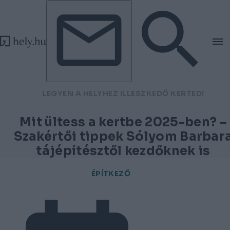
Tovább a tartalomhoz
Tovább a lábléchez
LEGYEN A HELYHEZ ILLESZKEDŐ KERTED!
Mit ültess a kertbe 2025-ben? –
Szakértői tippek Sólyom Barbar
tájépítésztől kezdőknek is
ÉPÍTKEZŐ