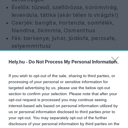
Évelők: tűzeső, szellőrózsa, körömvirág,
levendula, tátika (akár télen is virágzik!)
Cserjék: bangita, hortenzia, somfélék,
Nandina, Skimmia, Osmanthus
Fák: berkenye, juhar, júdásfa, perzsafa,
selyemmirtusz
Hogyan védjük meg a talajt a
Hely.hu -
Do Not Process My Personal Information
túlmelegedéstől?
If you wish to opt-out of the sale, sharing to third parties, or
„Minél kevesebb csupasz földfelületet
processing of your personal or sensitive information for
hagyunk, annál jobb” – hangsúlyozza a
targeted advertising by us, please use the below opt-out
section to confirm your selection. Please note that after your
szakértő. A szabadon hagyott talaj
opt-out request is processed you may continue seeing
könnyebben kiszárad, a szél felkapja a port,
interest-based ads based on personal information utilized by
és ez a talaj élővilágának sem kedvez.
us or personal information disclosed to third parties prior to
your opt-out. You may separately opt-out of the further
A mulcsolás – vagyis a talaj takarása –
disclosure of your personal information by third parties on the