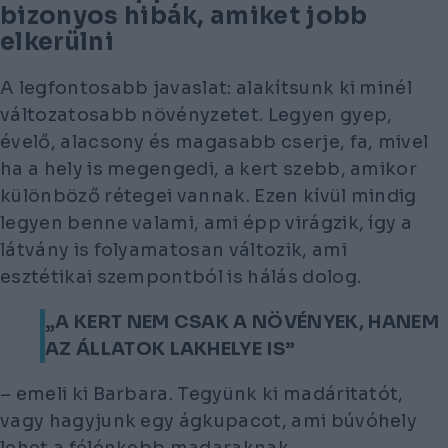
bizonyos hibák, amiket jobb
elkerülni
A legfontosabb javaslat: alakítsunk ki minél
változatosabb növényzetet. Legyen gyep,
évelő, alacsony és magasabb cserje, fa, mivel
ha a hely is megengedi, a kert szebb, amikor
különböző rétegei vannak. Ezen kívül mindig
legyen benne valami, ami épp virágzik, így a
látvány is folyamatosan változik, ami
esztétikai szempontból is hálás dolog.
„A KERT NEM CSAK A NÖVÉNYEK, HANEM
AZ ÁLLATOK LAKHELYE IS”
– emeli ki Barbara. Tegyünk ki madáritatót,
vagy hagyjunk egy ágkupacot, ami búvóhely
lehet a félénkebb madaraknak.