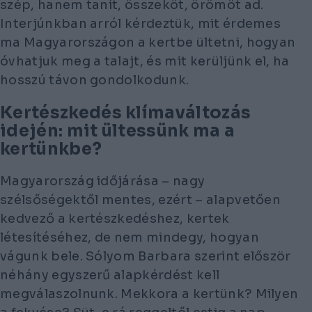
szép, hanem tanít, összeköt, örömöt ad.
Interjúnkban arról kérdeztük, mit érdemes
ma Magyarországon a kertbe ültetni, hogyan
óvhatjuk meg a talajt, és mit kerüljünk el, ha
hosszú távon gondolkodunk.
Kertészkedés klímaváltozás
idején: mit ültessünk ma a
kertünkbe?
Magyarország időjárása – nagy
szélsőségektől mentes, ezért – alapvetően
kedvező a kertészkedéshez, kertek
létesítéséhez, de nem mindegy, hogyan
vágunk bele. Sólyom Barbara szerint először
néhány egyszerű alapkérdést kell
megválaszolnunk. Mekkora a kertünk? Milyen