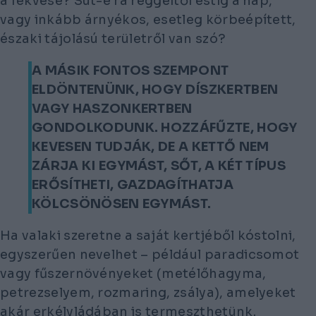
a fekvése? Süt-e rá reggeltől estig a nap,
vagy inkább árnyékos, esetleg körbeépített,
északi tájolású területről van szó?
A MÁSIK FONTOS SZEMPONT
ELDÖNTENÜNK, HOGY DÍSZKERTBEN
VAGY HASZONKERTBEN
GONDOLKODUNK. HOZZÁFŰZTE, HOGY
KEVESEN TUDJÁK, DE A KETTŐ NEM
ZÁRJA KI EGYMÁST, SŐT, A KÉT TÍPUS
ERŐSÍTHETI, GAZDAGÍTHATJA
KÖLCSÖNÖSEN EGYMÁST.
Ha valaki szeretne a saját kertjéből kóstolni,
egyszerűen nevelhet – például paradicsomot
vagy fűszernövényeket (metélőhagyma,
petrezselyem, rozmaring, zsálya), amelyeket
akár erkélyládában is termeszthetünk.