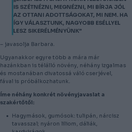
IS SZÉTNÉZNI, MEGNÉZNI, MI BÍRJA JÓL
AZ OTTANI ADOTTSÁGOKAT, MI NEM. HA
ÍGY VÁLASZTUNK, NAGYOBB ESÉLLYEL
LESZ SIKERÉLMÉNYÜNK”
– javasolja Barbara.
Ugyanakkor egyre több a mára már
hazánkban is télálló növény, néhány izgalmas
és mostanában divatossá váló cserjével,
fával is próbálkozhatunk.
Íme néhány konkrét növényjavaslat a
szakértőtől:
Hagymások, gumósok: tulipán, nárcisz
tavasszal; nyáron liliom, dáliák,
kardvirágok