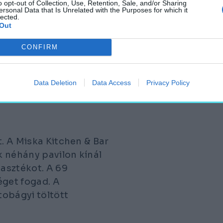
AS ÉRDEKLŐDÉS KÍSÉRI:
o opt-out of Collection, Use, Retention, Sale, and/or Sharing
ersonal Data that Is Unrelated with the Purposes for which it
MUTATKOZNAK BE A MAGYAR
lected.
Out
CONFIRM
dégek nemcsak
ilágába, de a saját
nt már reggel betelnek,
Data Deletion
Data Access
Privacy Policy
t. A Miska Kitchen & Bar
k néhány pavilon kínál
asztékot. A 69
get fogad. A
tobágyi töltött