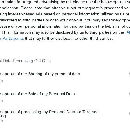
formation for targeted advertising by us, please use the below opt-out s
Dóm különleges,
r selection. Please note that after your opt-out request is processed y
eing interest-based ads based on personal information utilized by us or
lkalommal élőben
disclosed to third parties prior to your opt-out. You may separately opt-
lyek az expó 184 napja
losure of your personal information by third parties on the IAB’s list of
életre.
. This information may also be disclosed by us to third parties on the
IA
Participants
that may further disclose it to other third parties.
oznak be, akik
l Data Processing Opt Outs
azdagságát – a modern
o opt-out of the Sharing of my personal data.
In
elyszíne, az EXPO Hall
o opt-out of the Sale of my Personal Data.
ott otthont,
In
 kisebb pop-up
 a fellépések előtt
to opt-out of processing my Personal Data for Targeted
ing.
öretlen lelkesedést.
In