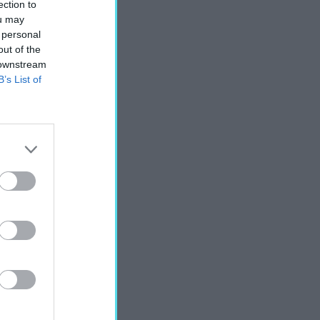
ection to
ou may
 personal
out of the
 downstream
B’s List of