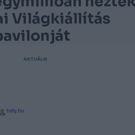
egymillióan nézté
 Világkiállítás
avilonját
AKTUÁLIS
hely.hu