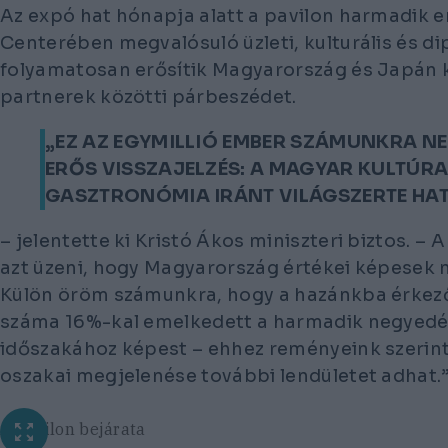
Az expó hat hónapja alatt a pavilon harmadik
Centerében megvalósuló üzleti, kulturális és d
folyamatosan erősítik Magyarország és Japán 
partnerek közötti párbeszédet.
„EZ AZ EGYMILLIÓ EMBER SZÁMUNKRA N
ERŐS VISSZAJELZÉS: A MAGYAR KULTÚRA,
GASZTRONÓMIA IRÁNT VILÁGSZERTE HA
– jelentette ki Kristó Ákos miniszteri biztos. –
A 
azt üzeni, hogy Magyarország értékei képesek m
Külön öröm számunkra, hogy a hazánkba érkez
száma 16%-kal emelkedett a harmadik negyed
időszakához képest – ehhez reményeink szerint 
oszakai megjelenése további lendületet adhat.
A pavilon bejárata