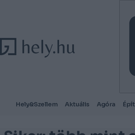
Tovább a tartalomhoz
Tovább a lábléchez
Hely&Szellem
Aktuális
Agóra
Épí