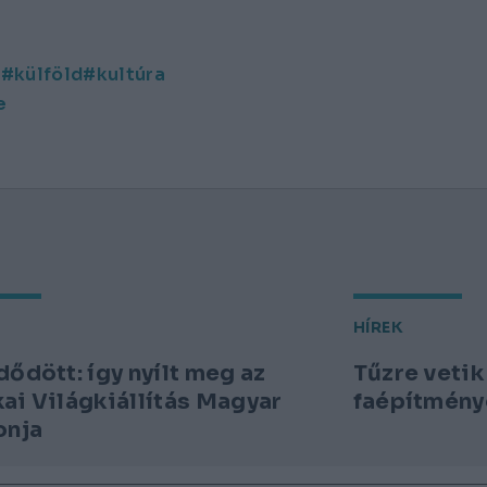
s
külföld
kultúra
e
HÍREK
dődött: így nyílt meg az
Tűzre vetik
ai Világkiállítás Magyar
faépítmény
onja