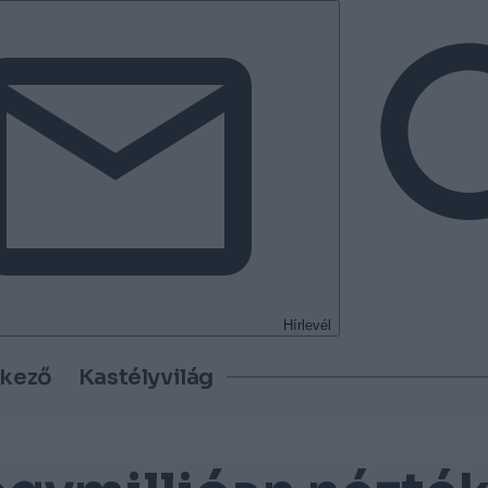
Hírlevél
tkező
Kastélyvilág