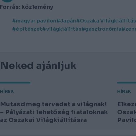
Forrás: közlemény
magyar pavilon
Japán
Oszaka Világkiállítá
építészet
világkiállítás
gasztronómia
zen
Neked ajánljuk
HÍREK
HÍREK
Mutasd meg tervedet a világnak!
Elkez
– Pályázati lehetőség fiataloknak
Oszak
az Oszakai Világkiállításra
Pavil