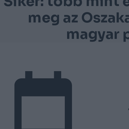
Siker: több mint 
meg az Oszakai
magyar p