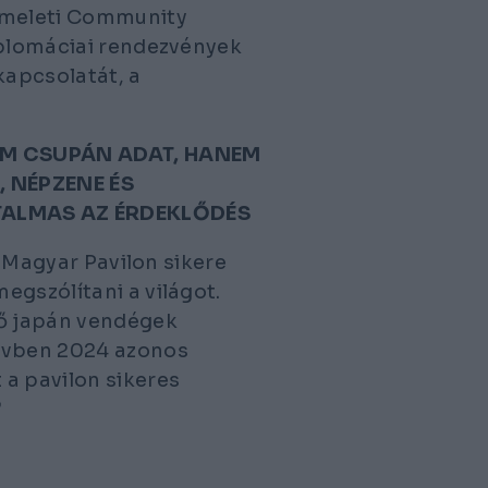
 emeleti Community
iplomáciai rendezvények
kapcsolatát, a
EM CSUPÁN ADAT, HANEM
 NÉPZENE ÉS
TALMAS AZ ÉRDEKLŐDÉS
Magyar Pavilon sikere
egszólítani a világot.
ő japán vendégek
évben 2024 azonos
a pavilon sikeres
”