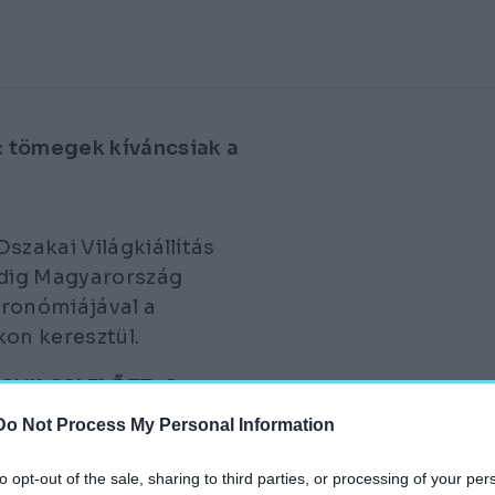
: tömegek kíváncsiak a
szakai Világkiállítás
ddig Magyarország
tronómiájával a
on keresztül.
VILON ELŐTT: A
 PAVILON AZ EXPÓ
Do Not Process My Personal Information
A LECSENDESEDÉST ÉS AZ
to opt-out of the sale, sharing to third parties, or processing of your per