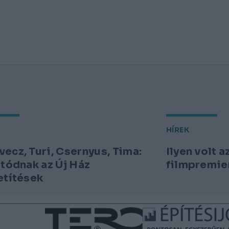
HÍREK
ecz, Turi, Csernyus, Tima:
Ilyen volt 
atódnak az Új Ház
filmpremie
etítések