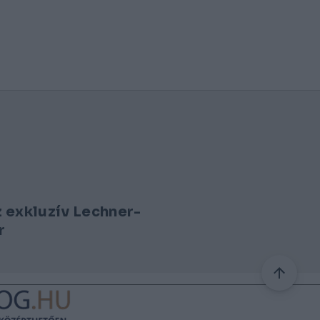
az exkluzív Lechner-
r