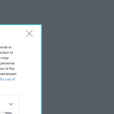
sonal or
ection to
ou may
 personal
out of the
 downstream
B’s List of