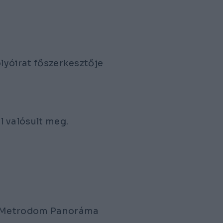
olyóirat főszerkesztője
l valósult meg.
 - Metrodom Panoráma