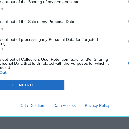
o opt-out of the Sharing of my personal data.
lmenként három építész.
In
o opt-out of the Sale of my Personal Data.
In
t 1052 Budapest, Petőfi
to opt-out of processing my Personal Data for Targeted
ing.
In
o opt-out of Collection, Use, Retention, Sale, and/or Sharing
ersonal Data that Is Unrelated with the Purposes for which it
agatelle Gardenhouse
lected.
Out
t Család Templom és
CONFIRM
 kerület – Metrodom
Data Deletion
Data Access
Privacy Policy