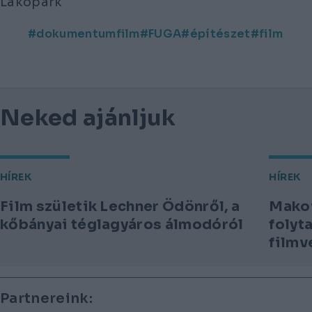
Lakópark
dokumentumfilm
FUGA
építészet
film
Neked ajánljuk
HÍREK
HÍREK
Film születik Lechner Ödönről, a
Makov
kőbányai téglagyáros álmodóról
folyt
filmv
Lábléc
Partnereink: