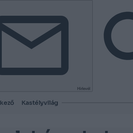
Hírlevél
tkező
Kastélyvilág