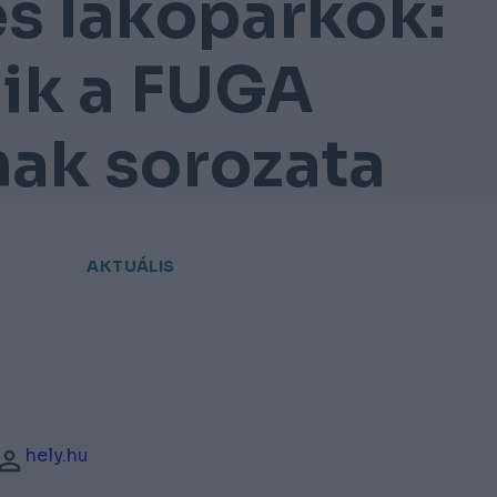
s lakóparkok:
dik a FUGA
nak sorozata
AKTUÁLIS
hely.hu