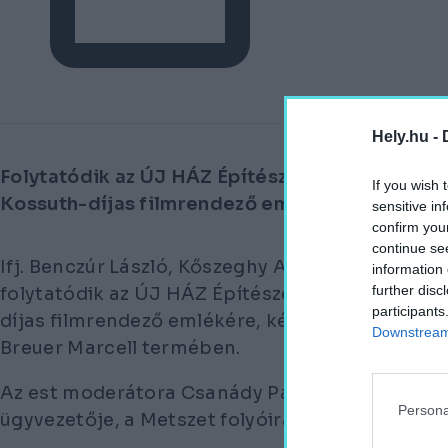
2025. február 17.
Hely.hu -
Folytatódik az ÚJ HÁZ Építészeti filmsorozat 
If you wish 
Kossuth-díjas filmrendező emlékére.
sensitive in
confirm you
continue se
Ifj. Benczúr László, Kőszeghy Attila, Hajnal Zsol
information 
further disc
folytatódik az ÚJ HÁZ Építészeti filmsorozat 
participants
díjas filmrendező emlékére, kéthetente kedde
Downstream 
Breuer Marcell termében.
Az est moderátora Csanády Pál építész, az Artif
Persona
ügyvezetője, a Metszet folyóirat főszerkesztője