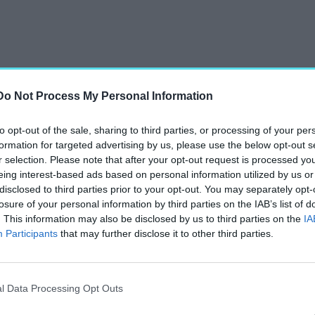
Do Not Process My Personal Information
Szomjas György
to opt-out of the sale, sharing to third parties, or processing of your per
formation for targeted advertising by us, please use the below opt-out s
r selection. Please note that after your opt-out request is processed y
eing interest-based ads based on personal information utilized by us or
t, Kendelényi Péter –
disclosed to third parties prior to your opt-out. You may separately opt-
losure of your personal information by third parties on the IAB’s list of
Szomjas György Kossuth-
. This information may also be disclosed by us to third parties on the
IA
nként 18 órakor a FUGA
Participants
that may further disclose it to other third parties.
ex Kiadó Kft.
l Data Processing Opt Outs
.