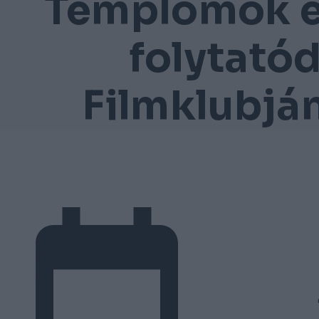
Templomok é
folytató
Filmklubjá