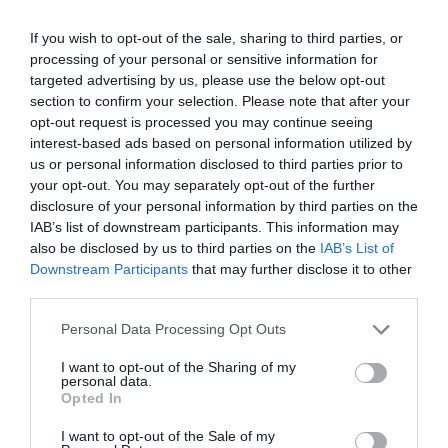
valamint Dionüszosz és Ariadné mitológiai
jeleneteit ábrázoló stukkódíszítések is
If you wish to opt-out of the sale, sharing to third parties, or
processing of your personal or sensitive information for
előkerültek a felújítás során.
targeted advertising by us, please use the below opt-out
section to confirm your selection. Please note that after your
A folyosó pontos kivezetése továbbra sem
opt-out request is processed you may continue seeing
ismert, de a kelet felé haladó irány alapján a
interest-based ads based on personal information utilized by
régészek úgy vélik, hogy a gladiátorok
us or personal information disclosed to third parties prior to
your opt-out. You may separately opt-out of the further
gyakorlóteréhez (Ludus Magnus) vagy a
disclosure of your personal information by third parties on the
Caelius-domb térségéhez vezethetett.
IAB’s list of downstream participants. This information may
also be disclosed by us to third parties on the
IAB’s List of
Downstream Participants
that may further disclose it to other
third parties.
Personal Data Processing Opt Outs
I want to opt-out of the Sharing of my
personal data.
Opted In
I want to opt-out of the Sale of my