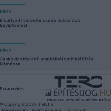
HÍREK
Elsüllyedt város kincseire bukkantak
Egyiptomnál
HÍREK
Jankovics Marcell munkáiból nyílt kiállítás
Rómában
Lábléc
Partnereink:
© Copyright 2026. hely.hu
Lábléc
Impresszum
Adatvédelem
Kapcsolat