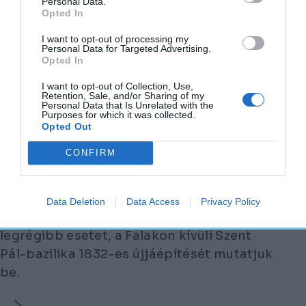
Personal Data.
Opted In
I want to opt-out of processing my
Personal Data for Targeted Advertising.
Opted In
I want to opt-out of Collection, Use,
Retention, Sale, and/or Sharing of my
Personal Data that Is Unrelated with the
Purposes for which it was collected.
Opted Out
CONFIRM
„Ahogy volt, ahol volt” – Szent
Pál római bazilikája
Data Deletion
Data Access
Privacy Policy
Rekonstrukciós sorozatunkban az egyik
legrégibb esetet, a Falakon kívüli Szent
Pál-bazilika 1832-es újjáépítését mutatjuk
be.