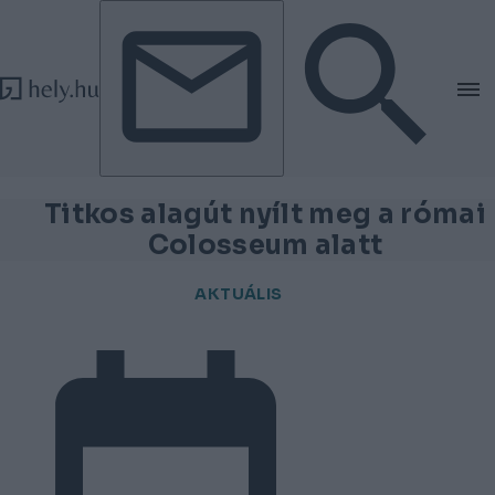
Tovább a tartalomhoz
Tovább a lábléchez
Titkos alagút nyílt meg a római
Colosseum alatt
AKTUÁLIS