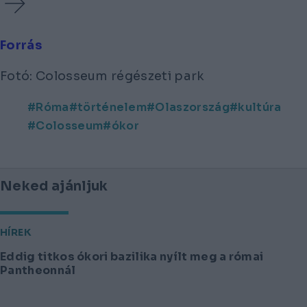
Forrás
Fotó: Colosseum régészeti park
Róma
történelem
Olaszország
kultúra
Colosseum
ókor
Neked ajánljuk
HÍREK
Eddig titkos ókori bazilika nyílt meg a római
Pantheonnál