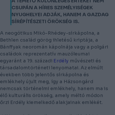
A TEMETŐ KÜLÖNLEGES ÉRTÉKÉT NEM
CSUPÁN A HÍRES SZEMÉLYISÉGEK
NYUGHELYEI ADJÁK, HANEM A GAZDAG
SÍRÉPÍTÉSZETI ÖRÖKSÉG IS.
A neogótikus Mikó-Rhédey-sírkápolna, a
Bethlen család görög ihletésű kriptája, a
Bánffyak neoromán kápolnája vagy a polgári
családok reprezentatív mauzóleumai
egyaránt a 19. századi
Erdély
művészeti és
társadalomtörténeti lenyomatai. Az elmúlt
években több jelentős sírkápolna és
emlékhely újult meg, így a Házsongárd
nemcsak történelmi emlékhely, hanem ma is
élő kulturális örökség, amely méltó módon
őrzi Erdély kiemelkedő alakjainak emlékét.