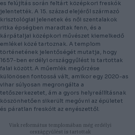
es felújítás során feltárt középkori freskók
jelentették. A 15. század elejéről származó
krisztológiai jelenetek és női szentalakok
ritka épségben maradtak fenn, és a
kárpátaljai középkori művészet kiemelkedő
emlékei közé tartoznak. A templom
történetének jelentőségét mutatja, hogy
1657-ben erdélyi országgyűlést is tartottak
falai között. A műemlék megőrzése
különösen fontossá vált, amikor egy 2020-as
vihar súlyosan megrongálta a
tetőszerkezetet, ám a gyors helyreállításnak
köszönhetően sikerült megóvni az épületet
és páratlan freskóit az enyészettől.
Visk református templomában még erdélyi
országgyűlést is tartottak