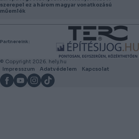
szerepel ez a három magyar vonatkozású
műemlék
Lábléc
Partnereink:
© Copyright 2026. hely.hu
Lábléc
Impresszum
Adatvédelem
Kapcsolat
menü
Facebook
YouTube
Instagram
TikTok