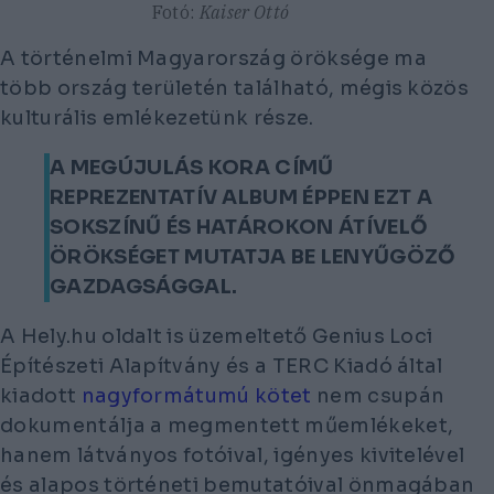
Fotó:
Kaiser Ottó
A történelmi Magyarország öröksége ma
több ország területén található, mégis közös
kulturális emlékezetünk része.
A MEGÚJULÁS KORA CÍMŰ
REPREZENTATÍV ALBUM ÉPPEN EZT A
SOKSZÍNŰ ÉS HATÁROKON ÁTÍVELŐ
ÖRÖKSÉGET MUTATJA BE LENYŰGÖZŐ
GAZDAGSÁGGAL.
A Hely.hu oldalt is üzemeltető Genius Loci
Építészeti Alapítvány és a TERC Kiadó által
kiadott
nagyformátumú kötet
nem csupán
dokumentálja a megmentett műemlékeket,
hanem látványos fotóival, igényes kivitelével
és alapos történeti bemutatóival önmagában