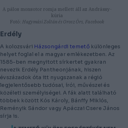
A pálos monsotor romja mellett áll az Andrássy-
kúria
Fotó:
Hagymási Zoltán és Orosz Örs, Facebook
Erdély
A kolozsvári
Házsongárdi temető
különleges
helyet foglal el a magyar emlékezetben. Az
1585-ben megnyitott sírkertet gyakran
nevezik Erdély Pantheonjának, hiszen
évszázadok óta itt nyugszanak a régió
legjelentősebb tudósai, írói, művészei és
közéleti személyiségei. A fák alatt található
többek között Kós Károly, Bánffy Miklós,
Reményik Sándor vagy Apáczai Csere János
sírja is.