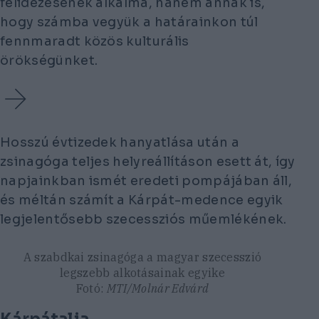
felidézésének alkalma, hanem annak is,
hogy számba vegyük a határainkon túl
fennmaradt közös kulturális
örökségünket.
Hosszú évtizedek hanyatlása után a
zsinagóga teljes helyreállításon esett át, így
napjainkban ismét eredeti pompájában áll,
és méltán számít a Kárpát-medence egyik
legjelentősebb szecessziós műemlékének.
A szabdkai zsinagóga a magyar szecesszió
legszebb alkotásainak egyike
Fotó:
MTI/Molnár Edvárd
Kárpátalja