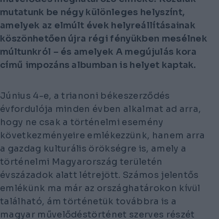
mutatunk be négy különleges helyszínt,
amelyek az elmúlt évek helyreállításainak
köszönhetően újra régi fényükben mesélnek
múltunkról – és amelyek A megújulás kora
című impozáns albumban is helyet kaptak.
Június 4-e, a trianoni békeszerződés
évfordulója minden évben alkalmat ad arra,
hogy ne csak a történelmi esemény
következményeire emlékezzünk, hanem arra
a gazdag kulturális örökségre is, amely a
történelmi Magyarország területén
évszázadok alatt létrejött. Számos jelentős
emlékünk ma már az országhatárokon kívül
található, ám történetük továbbra is a
magyar művelődéstörténet szerves részét