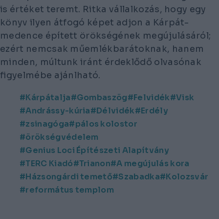
is értéket teremt. Ritka vállalkozás, hogy egy
könyv ilyen átfogó képet adjon a Kárpát-
medence épített örökségének megújulásáról;
ezért nemcsak műemlékbarátoknak, hanem
minden, múltunk iránt érdeklődő olvasónak
figyelmébe ajánlható.
Kárpátalja
Gombaszög
Felvidék
Visk
Andrássy-kúria
Délvidék
Erdély
zsinagóga
pálos kolostor
örökségvédelem
Genius Loci Építészeti Alapítvány
TERC Kiadó
Trianon
A megújulás kora
Házsongárdi temető
Szabadka
Kolozsvár
református templom