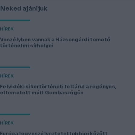
Neked ajánljuk
HÍREK
Veszélyben vannak a Házsongárdi temető
történelmi sírhelyei
HÍREK
Felvidéki sikertörténet: feltárul a regényes,
eltemetett múlt Gombaszögön
HÍREK
Európa legveszélyeztetettebbjei között