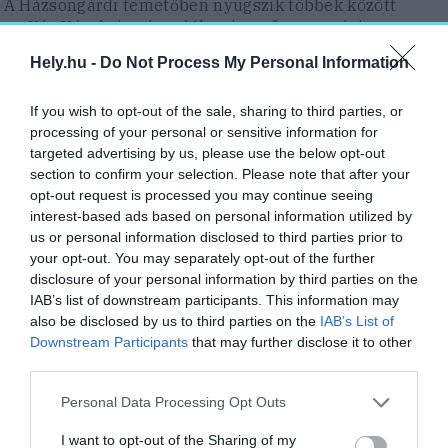
A Házsongárdi temetőben nyugszik többek között
Kós Károly is, síremléke visszafogott, mégis
emelkedett hangulatú
Hely.hu -
Do Not Process My Personal Information
Fotó:
MTI/Kiss Gábor
Délvidék
If you wish to opt-out of the sale, sharing to third parties, or
processing of your personal or sensitive information for
targeted advertising by us, please use the below opt-out
A szabadkai
zsinagóga
a magyar
szecesszió
section to confirm your selection. Please note that after your
egyik legkiemelkedőbb alkotása. A Komor
opt-out request is processed you may continue seeing
Marcell és Jakab Dezső által tervezett épület
interest-based ads based on personal information utilized by
1903-ban készült el, és már megjelenésekor
us or personal information disclosed to third parties prior to
your opt-out. You may separately opt-out of the further
új korszakot nyitott a város építészetében.
disclosure of your personal information by third parties on the
Monumentális központi kupolája, színes
IAB’s list of downstream participants. This information may
Zsolnay
-cserepekkel borított tetőzete és
also be disclosed by us to third parties on the
IAB’s List of
Downstream Participants
that may further disclose it to other
gazdag magyaros ornamentikája egyedülálló
third parties.
látványt nyújt. A tervezők tudatosan
szakítottak a korábbi, főként keresztény
Personal Data Processing Opt Outs
építészeti mintákból merítő
I want to opt-out of the Sharing of my