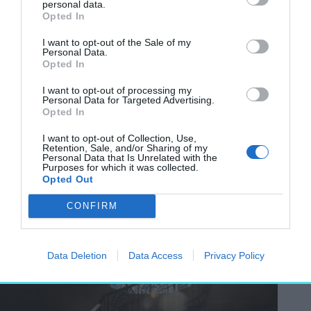
zsinagógaépítészettel, és a kelet-európai
personal data.
Opted In
zsidó hagyományokat ötvözték a magyar
szecesszió formavilágával.
I want to opt-out of the Sale of my
Personal Data.
Opted In
AZ ÉPÜLET BELSŐ TERE CSAKNEM
I want to opt-out of processing my
MÁSFÉL EZER HÍVŐ BEFOGADÁSÁRA
Personal Data for Targeted Advertising.
KÉSZÜLT, DÍSZÍTŐFESTÉSE, RÓTH MIKSA
Opted In
MŰHELYÉBEN KÉSZÜLT ÜVEGABLAKAI ÉS
I want to opt-out of Collection, Use,
KÜLÖNLEGES FÉNYHATÁSAI MA IS
Retention, Sale, and/or Sharing of my
Personal Data that Is Unrelated with the
LENYŰGÖZIK A LÁTOGATÓKAT.
Purposes for which it was collected.
Opted Out
CONFIRM
Data Deletion
Data Access
Privacy Policy