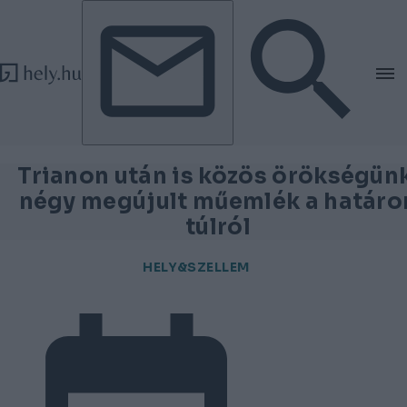
Tovább a tartalomhoz
Tovább a lábléchez
Trianon után is közös örökségünk
négy megújult műemlék a határo
túlról
HELY&SZELLEM