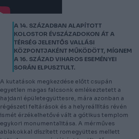
A 14. SZÁZADBAN ALAPÍTOTT
KOLOSTOR ÉVSZÁZADOKON ÁT A
TÉRSÉG JELENTŐS VALLÁSI
KÖZPONTJAKÉNT MŰKÖDÖTT, MÍGNEM
A 16. SZÁZAD VIHAROS ESEMÉNYEI
SORÁN ELPUSZTULT.
A kutatások megkezdése előtt csupán
egyetlen magas falcsonk emlékeztetett a
hajdani épületegyüttesre, mára azonban a
régészeti feltárások és a helyreállítás révén
ismét érzékelhetővé vált a gótikus templom
egykori monumentalitása. A mérműves
ablakokkal díszített romegyüttes mellett