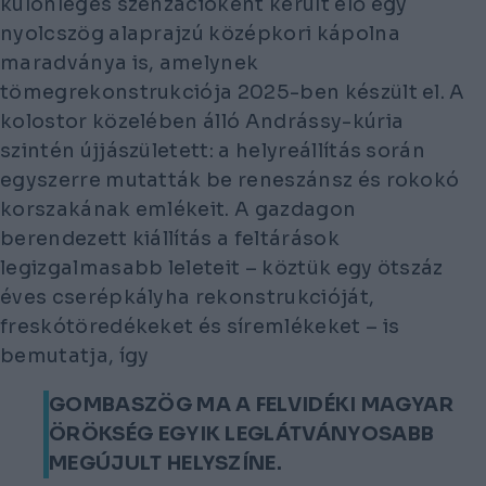
különleges szenzációként került elő egy
nyolcszög alaprajzú középkori kápolna
maradványa is, amelynek
tömegrekonstrukciója 2025-ben készült el. A
kolostor közelében álló Andrássy-kúria
szintén újjászületett: a helyreállítás során
egyszerre mutatták be reneszánsz és rokokó
korszakának emlékeit. A gazdagon
berendezett kiállítás a feltárások
legizgalmasabb leleteit – köztük egy ötszáz
éves cserépkályha rekonstrukcióját,
freskótöredékeket és síremlékeket – is
bemutatja, így
GOMBASZÖG MA A FELVIDÉKI MAGYAR
ÖRÖKSÉG EGYIK LEGLÁTVÁNYOSABB
MEGÚJULT HELYSZÍNE.