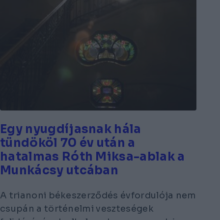
Egy nyugdíjasnak hála
tündököl 70 év után a
hatalmas Róth Miksa-ablak a
Munkácsy utcában
A trianoni békeszerződés évfordulója nem
csupán a történelmi veszteségek