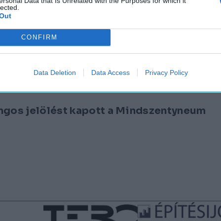
ersonal Data that Is Unrelated with the Purposes for which it
lected.
Out
denkinek „hegye van”
CONFIRM
Data Deletion
Data Access
Privacy Policy
angos jelölést kapott a Mindszentyneum