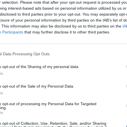
r selection. Please note that after your opt-out request is processed y
eing interest-based ads based on personal information utilized by us or
címkéjű cikkek
disclosed to third parties prior to your opt-out. You may separately opt-
losure of your personal information by third parties on the IAB’s list of
. This information may also be disclosed by us to third parties on the
IA
Participants
that may further disclose it to other third parties.
bára magad!
l Data Processing Opt Outs
o opt-out of the Sharing of my personal data.
In
o opt-out of the Sale of my Personal Data.
In
rszágon: átadták Zalában a száguldó autók
to opt-out of processing my Personal Data for Targeted
ing.
In
o opt-out of Collection, Use, Retention, Sale, and/or Sharing