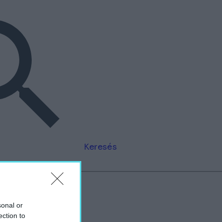
Keresés
sonal or
ection to