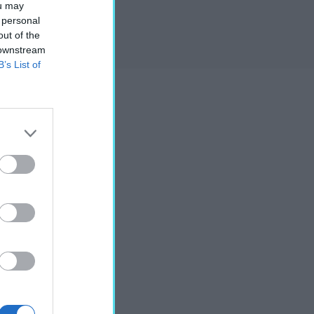
ou may
 personal
out of the
 downstream
B’s List of
 tesztpályáját