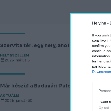
Hely.hu -
If you wish 
sensitive in
Szervita tér: egy hely, ahol évszázadok 
confirm you
continue se
HELY&SZELLEM
information 
2026. május 5.
further disc
participants
Downstream 
Már készül a Budavári Palota felújított t
Persona
AKTUÁLIS
2026. január 30.
I want t
Opted 