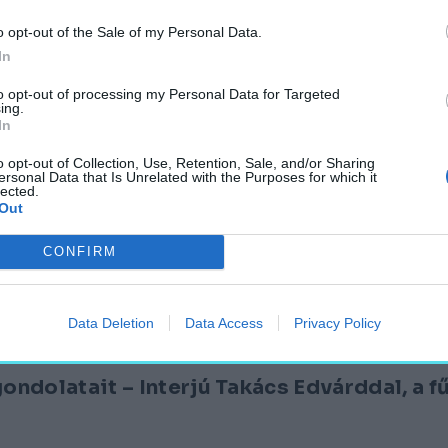
o opt-out of the Sale of my Personal Data.
In
olái
to opt-out of processing my Personal Data for Targeted
ing.
In
o opt-out of Collection, Use, Retention, Sale, and/or Sharing
ersonal Data that Is Unrelated with the Purposes for which it
lected.
Out
énet – Interjú Fecske Gábor Lászlóval
CONFIRM
Data Deletion
Data Access
Privacy Policy
gondolatait – Interjú Takács Edvárddal, a 