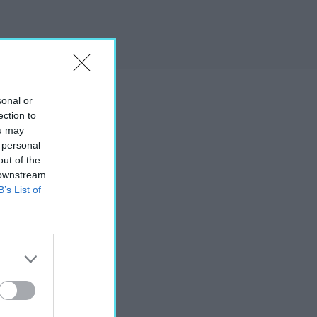
sonal or
ection to
ou may
 personal
out of the
 downstream
B’s List of