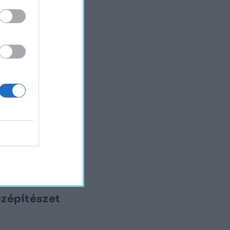
fűzépítészet