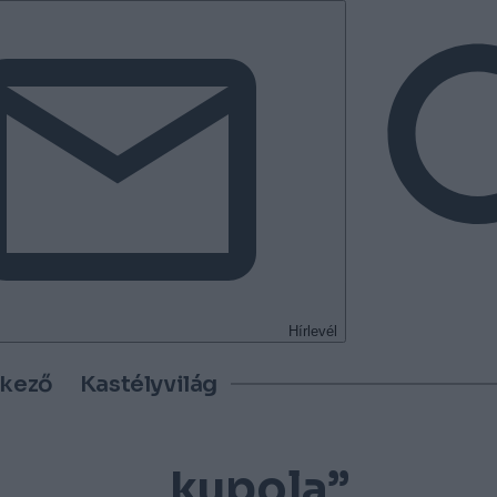
Hírlevél
tkező
Kastélyvilág
„kupola”