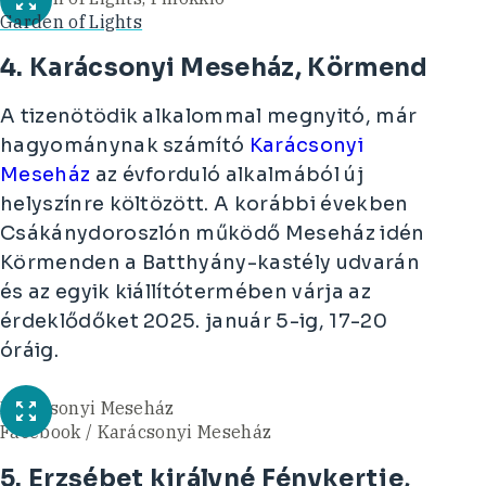
Garden of Lights
4. Karácsonyi Meseház, Körmend
A tizenötödik alkalommal megnyitó, már
hagyománynak számító
Karácsonyi
Meseház
az évforduló alkalmából új
helyszínre költözött. A korábbi években
Csákánydoroszlón működő Meseház idén
Körmenden a Batthyány-kastély udvarán
és az egyik kiállítótermében várja az
érdeklődőket 2025. január 5-ig, 17-20
óráig.
Karácsonyi Meseház
Facebook / Karácsonyi Meseház
5. Erzsébet királyné Fénykertje,