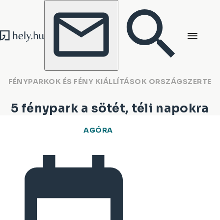
Tovább a tartalomhoz
Tovább a lábléchez
FÉNYPARKOK ÉS FÉNY KIÁLLÍTÁSOK ORSZÁGSZERTE
5 fénypark a sötét, téli napokra
AGÓRA