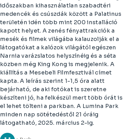
időszakban kihasználatlan szabadtéri
medencék és csúszdák között a Palatinus
területén idén több mint 200 installáció
kapott helyet. A zenés fényattrakciók a
mesék és filmek világába kalauzolják el a
látogatókat a kalózok világától egészen
Narnia varázslatos helyszínéig és a séta
közben még King Kong is megjelenik. A
kiállítás a Mesebeli Filmfesztivál címet
kapta. A leírás szerint 1-1,5 óra alatt
bejárható, de aki fotókat is szeretne
készíteni jó, ha felkészül mert több órát is
el lehet tölteni a parkban. A Lumina Park
minden nap sötétedéstől 21 óráig
látogatható, 2025. március 2-ig.