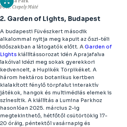
Lumina Park
Fotó:
Csepely Máté
2. Garden of Lights, Budapest
A budapesti Füvészkert második
alkalommal nyitja meg kapuit az őszi-téli
időszakban a látogatók előtt. A
Garden of
Lights
kiállítássorozat idén Aprajafalva
lakóival idézi meg sokak gyerekkori
kedvenceit, a Hupikék Törpikéket. A
három hektáros botanikus kertben
kialakított fénylő törpfalut interaktív
játékok, hangok és multimédiás elemek is
színesítik. A kiállítás a Lumina Parkhoz
hasonlóan 2025. március 2-ig
megtekinthető, hétfőtől csütörtökig 17-
20 óráig, péntektől vasárnapig és