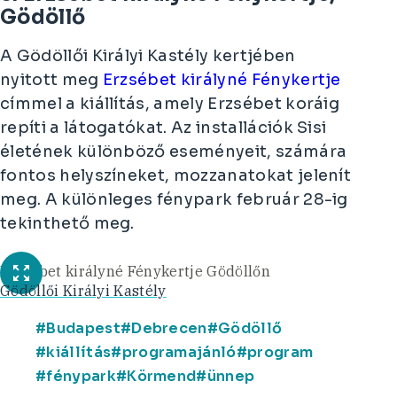
Gödöllő
A Gödöllői Királyi Kastély kertjében
nyitott meg
Erzsébet királyné Fénykertje
címmel a kiállítás, amely Erzsébet koráig
repíti a látogatókat. Az installációk Sisi
életének különböző eseményeit, számára
fontos helyszíneket, mozzanatokat jelenít
meg. A különleges fénypark február 28-ig
tekinthető meg.
Erzsébet királyné Fénykertje Gödöllőn
Gödöllői Királyi Kastély
Budapest
Debrecen
Gödöllő
kiállítás
programajánló
program
fénypark
Körmend
ünnep