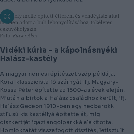
A kastély mellé épített étterem és vendégház által
minden adott a buli lebonyolításához, tökéletes
esküvőhelyszín
Fotó:
Kaiser Ákos
Vidéki kúria
–
a kápolnásnyéki
Halász-kastély
A magyar nemesi építészet szép példája.
Korai klasszicista fő szárnyát ifj. Magyary-
Kossa Péter építette az 1800-as évek elején.
Miután a birtok a Halász családhoz került, ifj.
Halász Gedeon 1910-ben egy neobarokk
stílusú kis kastéllyá építette át, míg
díszkertjét igazi angolparkká alakította.
Homlokzatát visszafogott díszítés, letisztult