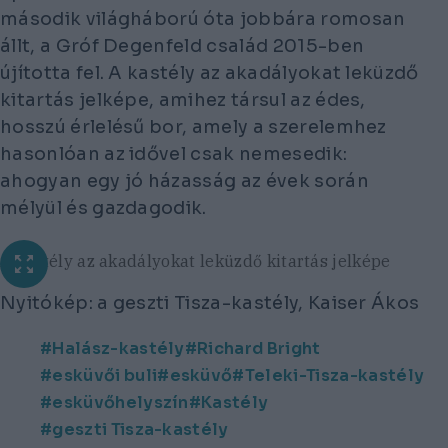
második világháború óta jobbára romosan
állt, a Gróf Degenfeld család 2015-ben
újította fel. A kastély az akadályokat leküzdő
kitartás jelképe, amihez társul az édes,
hosszú érlelésű bor, amely a szerelemhez
hasonlóan az idővel csak nemesedik:
ahogyan egy jó házasság az évek során
mélyül és gazdagodik.
A kastély az akadályokat leküzdő kitartás jelképe
Nyitókép: a geszti Tisza-kastély, Kaiser Ákos
Halász-kastély
Richard Bright
esküvői buli
esküvő
Teleki-Tisza-kastély
esküvőhelyszín
Kastély
geszti Tisza-kastély