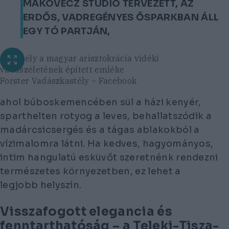
MAKOVECZ STÚDIÓ TERVEZETT, AZ
ERDŐS, VADREGÉNYES ŐSPARKBAN ÁLL
EGY TÓ PARTJÁN,
A kastély a magyar arisztokrácia vidéki
vadászéletének épített emléke
Forster Vadászkastély – Facebook
ahol búboskemencében sül a házi kenyér,
sparthelten rotyog a leves, behallatszódik a
madárcsicsergés és a tágas ablakokból a
vízimalomra látni. Ha kedves, hagyományos,
intim hangulatú esküvőt szeretnénk rendezni
természetes környezetben, ez lehet a
legjobb helyszín.
Visszafogott elegancia és
fenntarthatóság – a Teleki-Tisza-