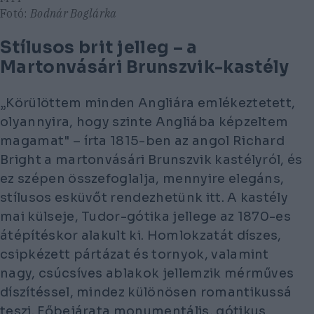
Fotó:
Bodnár Boglárka
Stílusos brit jelleg – a
Martonvásári Brunszvik-kastély
„Körülöttem minden Angliára emlékeztetett,
olyannyira, hogy szinte Angliába képzeltem
magamat" – írta 1815-ben az angol Richard
Bright a martonvásári Brunszvik kastélyról, és
ez szépen összefoglalja, mennyire elegáns,
stílusos esküvőt rendezhetünk itt. A kastély
mai külseje, Tudor-gótika jellege az 1870-es
átépítéskor alakult ki. Homlokzatát díszes,
csipkézett pártázat és tornyok, valamint
nagy, csúcsíves ablakok jellemzik mérműves
díszítéssel, mindez különösen romantikussá
teszi. Főbejárata monumentális, gótikus