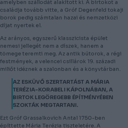
amelyben szállodát alakított ki. A birtokot a
családja tovább vitte, a Gróf Degenfeld tokaji
borok pedig számtalan hazai és nemzetközi
díjat nyertek el.
Az arányos, egyszerű klasszicista épület
nemesi jellegét nem a díszek, hanem a
tömege teremti meg. Az antik bútorok, a régi
festmények, a velencei csillárok 19. századi
miliőt idéznek a szalonban és a könyvtárban.
AZ ESKÜVŐ SZERTARTÁST A MÁRIA
TERÉZIA-KORABELI KÁPOLNÁBAN, A
BIRTOK LEGÖREGEBB ÉPÍTMÉNYÉBEN
SZOKTÁK MEGTARTANI.
Ezt Gróf Grassalkovich Antal 1750-ben
építtette Mária Terézia tiszteletére. A