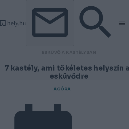
Tovább a tartalomhoz
Tovább a lábléchez
ESKÜVŐ A KASTÉLYBAN
7 kastély, ami tökéletes helyszín 
esküvődre
AGÓRA