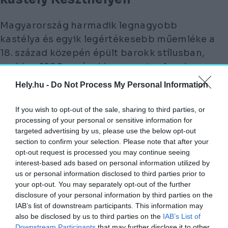
Magyarország harmadik legnagyobb
kastélya és egyik legértékesebb műemléke a
18. század közepén épült barokk stílusban,
majd az 1880-as években nyerte el mai
pompás formáját, amelyben keverednek a
Hely.hu -
Do Not Process My Personal Information
barokk, a rokokó és a neobarokk elemek.
Legikonikusabb eleme a 72 méter magas
If you wish to opt-out of the sale, sharing to third parties, or
processing of your personal or sensitive information for
torony, amely a főbejárat fölött magasodik
targeted advertising by us, please use the below opt-out
és a díszlépcsővel együtt reprezentatívvá
section to confirm your selection. Please note that after your
teszi a kastélyt. Látványos terme a könyvtár,
opt-out request is processed you may continue seeing
amely eredeti bútorzatával és impozáns
interest-based ads based on personal information utilized by
us or personal information disclosed to third parties prior to
fafaragásaival az egyik legszebb magyar
your opt-out. You may separately opt-out of the further
kastélykönyvtár. Díszes báltermek, rokokó és
disclosure of your personal information by third parties on the
neobarokk enteriőrök határozzák meg a
IAB’s list of downstream participants. This information may
also be disclosed by us to third parties on the
IAB’s List of
belső tereket eredeti bútorokkal és
Downstream Participants
that may further disclose it to other