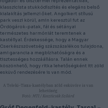
fogadó- és dísztermei reprezentatívak,
klasszicista stukkódíszítés és elegáns belső
kialakítás jellemzi őket. Angolkert stílusú
park veszi körül, amin keresztül fut az
Ördögárok-patak, fái és sétányai
természetes harmóniát teremtenek a
kastéllyal. Érdekessége, hogy a Magyar
Cserkészszövetség százszázalékos tulajdona,
ami garancia a megbízhatóságra és a
tisztességes hozzáállásra. Talán ennek
köszönhető, hogy ritka lehetőségként itt zöld
esküvő rendezésére is van mód.
A Teleki–Tisza-kastélyban zöld esküvőre is van
lehetőség
Fotó:
MTI / Koszticsák Szilárd
Gróf Degenfeld-kastély, Tarcal –