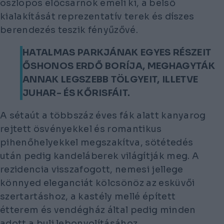
oszlopos előcsarnok emeli ki, a belső
kialakítását reprezentatív terek és díszes
berendezés teszik fényűzővé.
HATALMAS PARKJÁNAK EGYES RÉSZEIT
ŐSHONOS ERDŐ BORÍJA, MEGHAGYTÁK
ANNAK LEGSZEBB TÖLGYEIT, ILLETVE
JUHAR- ÉS KŐRISFÁIT.
A sétaút a többszáz éves fák alatt kanyarog
rejtett ösvényekkel és romantikus
pihenőhelyekkel megszakítva, sötétedés
után pedig kandeláberek világítják meg. A
rezidencia visszafogott, nemesi jellege
könnyed eleganciát kölcsönöz az esküvői
szertartáshoz, a kastély mellé épített
étterem és vendégház által pedig minden
adott a buli lebonyolításához.