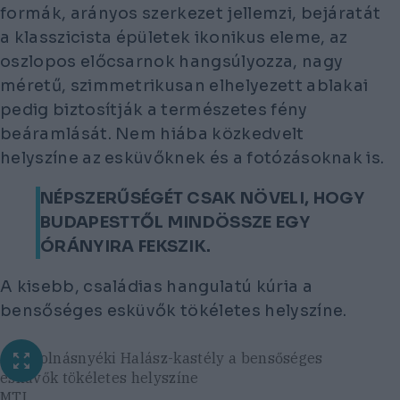
formák, arányos szerkezet jellemzi, bejáratát
a klasszicista épületek ikonikus eleme, az
oszlopos előcsarnok hangsúlyozza, nagy
méretű, szimmetrikusan elhelyezett ablakai
pedig biztosítják a természetes fény
beáramlását. Nem hiába közkedvelt
helyszíne az esküvőknek és a fotózásoknak is.
NÉPSZERŰSÉGÉT CSAK NÖVELI, HOGY
BUDAPESTTŐL MINDÖSSZE EGY
ÓRÁNYIRA FEKSZIK.
A kisebb, családias hangulatú kúria a
bensőséges esküvők tökéletes helyszíne.
A kápolnásnyéki Halász-kastély a bensőséges
esküvők tökéletes helyszíne
MTI