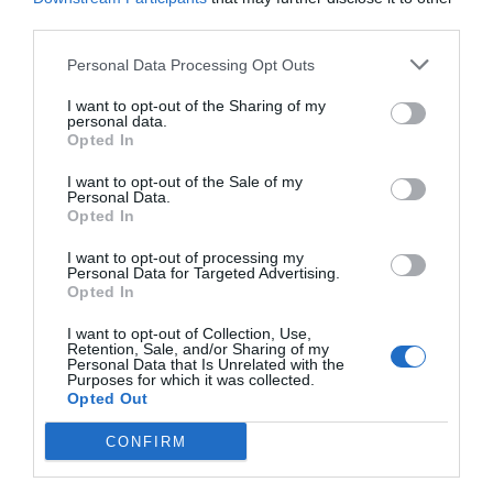
freskókkal, kézzel faragott faburkolatokkal,
third parties.
kristálycsillárokkal, márványkandallókkal.
Personal Data Processing Opt Outs
HA ESKÜVŐT TERVEZÜNK, A KASTÉLYBAN
I want to opt-out of the Sharing of my
ÉS PARKJÁBAN ÖSSZESEN HAT
personal data.
Opted In
LEHETŐSÉG KÖZÜL IS VÁLOGATHATUNK:
I want to opt-out of the Sale of my
van köztük ódon és varázslatos, boltíves
Personal Data.
Opted In
intim tér, csillogó luxus a velencei
tükörteremben, a kastély ékkövében, de
I want to opt-out of processing my
Personal Data for Targeted Advertising.
választhatunk fáklyákkal, mécsesekkel
Opted In
kivilágított esti szertartást is a csillagos ég
I want to opt-out of Collection, Use,
alatt.
Retention, Sale, and/or Sharing of my
Personal Data that Is Unrelated with the
Purposes for which it was collected.
Opted Out
A keszthelyi Festetics-kastélyban hat helyszín
közül választhatunk
CONFIRM
MTI
Fotó:
Bodnár Boglárka