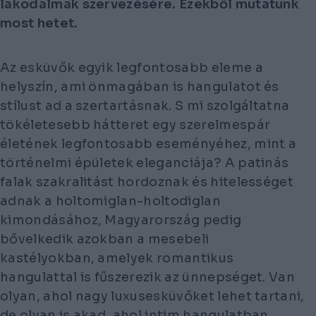
lakodalmak szervezésére. Ezekből mutatunk
most hetet.
Az esküvők egyik legfontosabb eleme a
helyszín, ami önmagában is hangulatot és
stílust ad a szertartásnak. S mi szolgáltatna
tökéletesebb hátteret egy szerelmespár
életének legfontosabb eseményéhez, mint a
történelmi épületek eleganciája? A patinás
falak szakralitást hordoznak és hitelességet
adnak a holtomiglan-holtodiglan
kimondásához, Magyarország pedig
bővelkedik azokban a mesebeli
kastélyokban, amelyek romantikus
hangulattal is fűszerezik az ünnepséget. Van
olyan, ahol nagy luxusesküvőket lehet tartani,
de olyan is akad, ahol intim hangulatban,