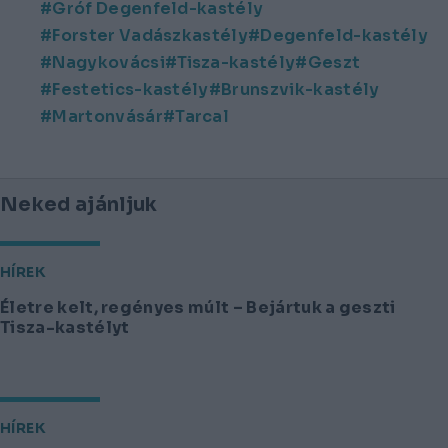
Gróf Degenfeld-kastély
Forster Vadászkastély
Degenfeld-kastély
Nagykovácsi
Tisza-kastély
Geszt
Festetics-kastély
Brunszvik-kastély
Martonvásár
Tarcal
Neked ajánljuk
HÍREK
Életre kelt, regényes múlt – Bejártuk a geszti
Tisza-kastélyt
HÍREK