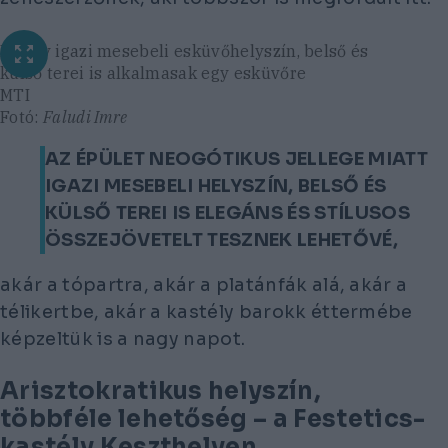
Ez egy igazi mesebeli esküvőhelyszín, belső és
külső terei is alkalmasak egy esküvőre
MTI
Fotó:
Faludi Imre
AZ ÉPÜLET NEOGÓTIKUS JELLEGE MIATT
IGAZI MESEBELI HELYSZÍN, BELSŐ ÉS
KÜLSŐ TEREI IS ELEGÁNS ÉS STÍLUSOS
ÖSSZEJÖVETELT TESZNEK LEHETŐVÉ,
akár a tópartra, akár a platánfák alá, akár a
télikertbe, akár a kastély barokk éttermébe
képzeltük is a nagy napot.
Arisztokratikus helyszín,
többféle lehetőség – a Festetics-
kastély Keszthelyen