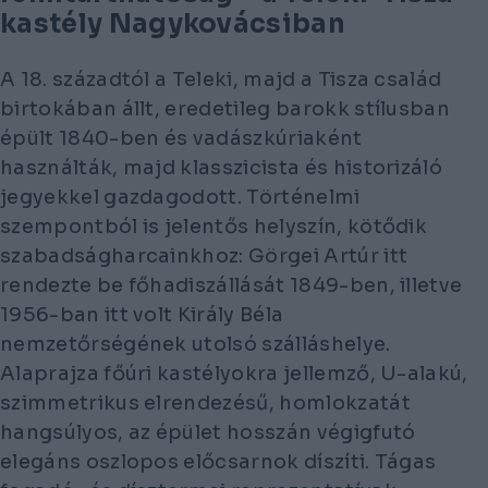
kastély Nagykovácsiban
A 18. századtól a Teleki, majd a Tisza család
birtokában állt, eredetileg barokk stílusban
épült 1840-ben és vadászkúriaként
használták, majd klasszicista és historizáló
jegyekkel gazdagodott. Történelmi
szempontból is jelentős helyszín, kötődik
szabadságharcainkhoz: Görgei Artúr itt
rendezte be főhadiszállását 1849-ben, illetve
1956-ban itt volt Király Béla
nemzetőrségének utolsó szálláshelye.
Alaprajza főúri kastélyokra jellemző, U-alakú,
szimmetrikus elrendezésű, homlokzatát
hangsúlyos, az épület hosszán végigfutó
elegáns oszlopos előcsarnok díszíti. Tágas