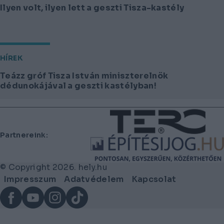
Ilyen volt, ilyen lett a geszti Tisza-kastély
HÍREK
Teázz gróf Tisza István miniszterelnök
dédunokájával a geszti kastélyban!
Lábléc
Partnereink:
© Copyright 2026. hely.hu
Lábléc
Impresszum
Adatvédelem
Kapcsolat
menü
Facebook
YouTube
Instagram
TikTok