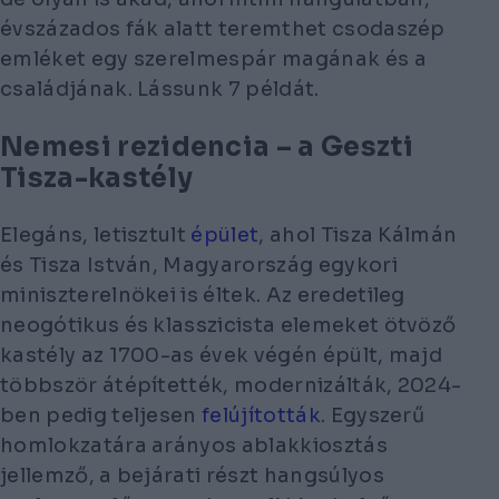
évszázados fák alatt teremthet csodaszép
emléket egy szerelmespár magának és a
családjának. Lássunk 7 példát.
Nemesi rezidencia
– a
Geszti
Tisza-kastély
Elegáns, letisztult
épület
, ahol Tisza Kálmán
és Tisza István, Magyarország egykori
miniszterelnökei is éltek. Az eredetileg
neogótikus és klasszicista elemeket ötvöző
kastély az 1700-as évek végén épült, majd
többször átépítették, modernizálták, 2024-
ben pedig teljesen
felújították
. Egyszerű
homlokzatára arányos ablakkiosztás
jellemző, a bejárati részt hangsúlyos