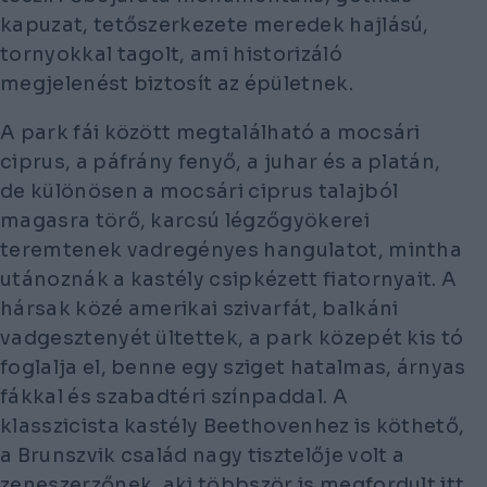
kapuzat, tetőszerkezete meredek hajlású,
tornyokkal tagolt, ami historizáló
megjelenést biztosít az épületnek.
A park fái között megtalálható a mocsári
ciprus, a páfrány fenyő, a juhar és a platán,
de különösen a mocsári ciprus talajból
magasra törő, karcsú légzőgyökerei
teremtenek vadregényes hangulatot, mintha
utánoznák a kastély csipkézett fiatornyait. A
hársak közé amerikai szivarfát, balkáni
vadgesztenyét ültettek, a park közepét kis tó
foglalja el, benne egy sziget hatalmas, árnyas
fákkal és szabadtéri színpaddal. A
klasszicista kastély Beethovenhez is köthető,
a Brunszvik család nagy tisztelője volt a
zeneszerzőnek, aki többször is megfordult itt.