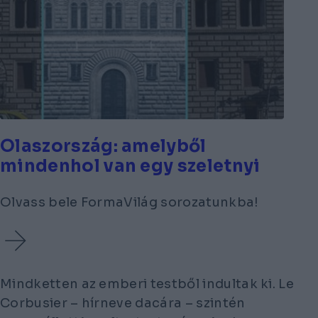
Olaszország: amelyből
mindenhol van egy szeletnyi
Olvass bele FormaVilág sorozatunkba!
Mindketten az emberi testből indultak ki. Le
Corbusier – hírneve dacára – szintén