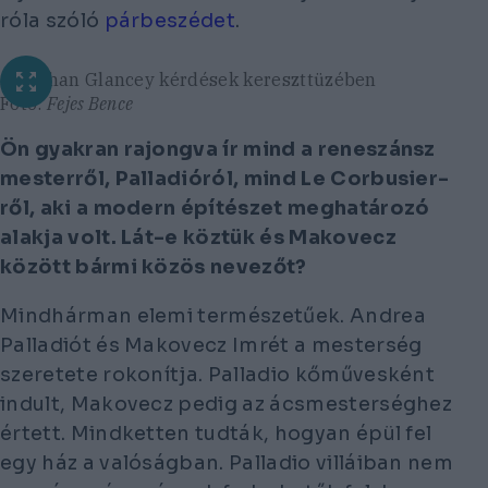
róla szóló
párbeszédet
.
Jonathan Glancey kérdések kereszttüzében
Fotó:
Fejes Bence
Ön gyakran rajongva ír mind a reneszánsz
mesterről, Palladióról, mind Le Corbusier-
ről, aki a modern építészet meghatározó
alakja volt. Lát-e köztük és Makovecz
között bármi közös nevezőt?
Mindhárman elemi természetűek. Andrea
Palladiót és Makovecz Imrét a mesterség
szeretete rokonítja. Palladio kőművesként
indult, Makovecz pedig az ácsmesterséghez
értett. Mindketten tudták, hogyan épül fel
egy ház a valóságban. Palladio villáiban nem