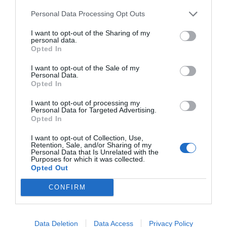
Personal Data Processing Opt Outs
Aztán Jézus Krisztust rajzolta le, amint
angyalként alászáll. Ez számára a keresztény
I want to opt-out of the Sharing of my
personal data.
Hiszekegy
képi megfelelője volt: „Alászállt a
Opted In
poklokra”. A Megváltó nem a lángok közé,
I want to opt-out of the Sale of my
hanem az ürességbe ereszkedett le, hogy
Personal Data.
Opted In
onnan lelkeket hozzon fel a világosságra.
Emiatt alkalmazott például üvegpadlót,
I want to opt-out of processing my
Personal Data for Targeted Advertising.
amely a lenti világot is feltárja: angyalok és
Opted In
démonok, nap és hold, örök polaritás. Az
I want to opt-out of Collection, Use,
ember ezen a feszültségen átlépve halad a
Retention, Sale, and/or Sharing of my
Personal Data that Is Unrelated with the
fény felé. Mindez teológia, épített térben
Purposes for which it was collected.
Opted Out
megformálva.
CONFIRM
"Egy nap lerajzolta az Életfát..."
Fotó:
Fejes Bence
Data Deletion
Data Access
Privacy Policy