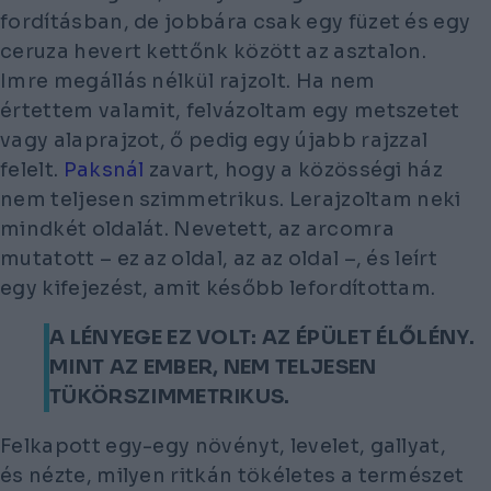
fordításban, de jobbára csak egy füzet és egy
ceruza hevert kettőnk között az asztalon.
Imre megállás nélkül rajzolt. Ha nem
értettem valamit, felvázoltam egy metszetet
vagy alaprajzot, ő pedig egy újabb rajzzal
felelt.
Paksnál
zavart, hogy a közösségi ház
nem teljesen szimmetrikus. Lerajzoltam neki
mindkét oldalát. Nevetett, az arcomra
mutatott – ez az oldal, az az oldal –, és leírt
egy kifejezést, amit később lefordítottam.
A LÉNYEGE EZ VOLT: AZ ÉPÜLET ÉLŐLÉNY.
MINT AZ EMBER, NEM TELJESEN
TÜKÖRSZIMMETRIKUS.
Felkapott egy-egy növényt, levelet, gallyat,
és nézte, milyen ritkán tökéletes a természet