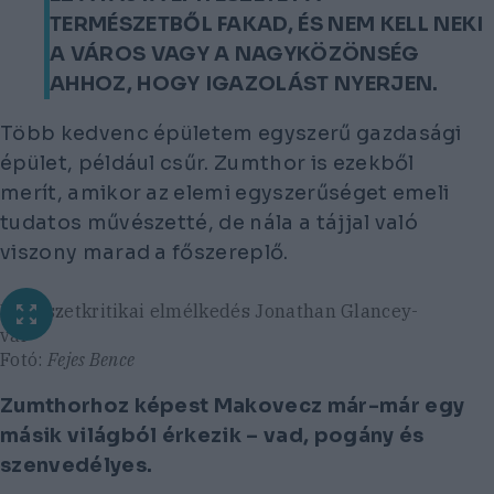
TERMÉSZETBŐL FAKAD, ÉS NEM KELL NEKI
A VÁROS VAGY A NAGYKÖZÖNSÉG
AHHOZ, HOGY IGAZOLÁST NYERJEN.
Több kedvenc épületem egyszerű gazdasági
épület, például csűr. Zumthor is ezekből
merít, amikor az elemi egyszerűséget emeli
tudatos művészetté, de nála a tájjal való
viszony marad a főszereplő.
Építészetkritikai elmélkedés Jonathan Glancey-
val
Fotó:
Fejes Bence
Zumthorhoz képest Makovecz már-már egy
másik világból érkezik – vad, pogány és
szenvedélyes.