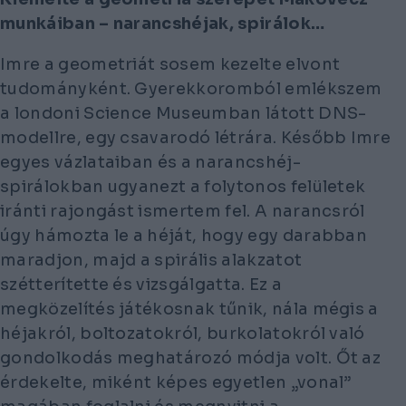
munkáiban – narancshéjak, spirálok…
Imre a geometriát sosem kezelte elvont
tudományként. Gyerekkoromból emlékszem
a londoni Science Museumban látott DNS-
modellre, egy csavarodó létrára. Később Imre
egyes vázlataiban és a narancshéj-
spirálokban ugyanezt a folytonos felületek
iránti rajongást ismertem fel. A narancsról
úgy hámozta le a héját, hogy egy darabban
maradjon, majd a spirális alakzatot
szétterítette és vizsgálgatta. Ez a
megközelítés játékosnak tűnik, nála mégis a
héjakról, boltozatokról, burkolatokról való
gondolkodás meghatározó módja volt. Őt az
érdekelte, miként képes egyetlen „vonal”