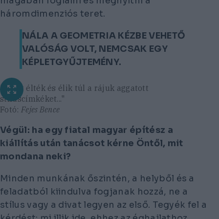
magában foglalni és megnyitni a
háromdimenziós teret.
NÁLA A GEOMETRIA KÉZBE VEHETŐ
VALÓSÁG VOLT, NEMCSAK EGY
KÉPLETGYŰJTEMÉNY.
"Ezért élték és élik túl a rájuk aggatott
stíluscímkéket..."
Fotó:
Fejes Bence
Végül: ha egy fiatal magyar építész a
kiállítás után tanácsot kérne Öntől, mit
mondana neki?
Minden munkának őszintén, a helyből és a
feladatból kiindulva fogjanak hozzá, ne a
stílus vagy a divat legyen az első. Tegyék fel a
kérdést: mi illik ide, ehhez az éghajlathoz,