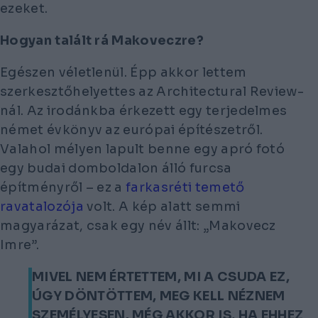
ezeket.
Hogyan talált rá Makoveczre?
Egészen véletlenül. Épp akkor lettem
szerkesztőhelyettes az
Architectural Review
-
nál. Az irodánkba érkezett egy terjedelmes
német évkönyv az európai építészetről.
Valahol mélyen lapult benne egy apró fotó
egy budai domboldalon álló furcsa
építményről – ez a
farkasréti temető
ravatalozója
volt. A kép alatt semmi
magyarázat, csak egy név állt: „Makovecz
Imre”.
MIVEL NEM ÉRTETTEM, MI A CSUDA EZ,
ÚGY DÖNTÖTTEM, MEG KELL NÉZNEM
SZEMÉLYESEN. MÉG AKKOR IS, HA EHHEZ