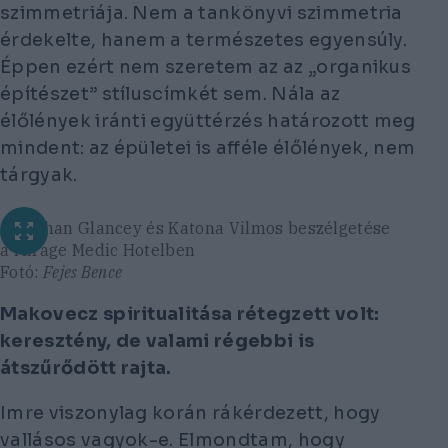
szimmetriája. Nem a tankönyvi szimmetria
érdekelte, hanem a természetes egyensúly.
Éppen ezért nem szeretem az az „organikus
építészet” stíluscímkét sem. Nála az
élőlények iránti együttérzés határozott meg
mindent: az épületei is afféle élőlények, nem
tárgyak.
Jonathan Glancey és Katona Vilmos beszélgetése
a Mirage Medic Hotelben
Fotó:
Fejes Bence
Makovecz spiritualitása rétegzett volt:
keresztény, de valami régebbi is
átszűrődött rajta.
Imre viszonylag korán rákérdezett, hogy
vallásos vagyok-e. Elmondtam, hogy