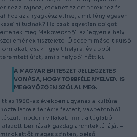
ehhez a tájhoz, ezekhez az emberekhez és
ahhoz az anyagkészlethez, amit ténylegesen
kezelni tudnak? Ha csak egyetlen dolgot
értenek meg Makoveczből, az legyen a hely
szellemének tisztelete. Ő sosem másolt külső
formákat, csak figyelt helyre, és abból
teremtett újat, ami a helyből nőtt ki.
A MAGYAR ÉPÍTÉSZET JELLEGZETES
VONÁSA, HOGY TÖBBFÉLE NYELVEN IS
MEGGYŐZŐEN SZÓLAL MEG.
Itt az 1930-as években ugyanaz a kultúra
hozta létre a fehérre festett, vasbetonból
készült modern villákat, mint a téglából
falazott bérházak gazdag architektúráját –
mindkettőt magas szinten, belső