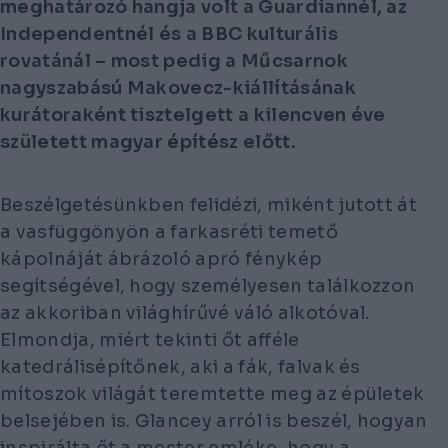
meghatározó hangja volt a Guardiannél, az
Independentnél és a BBC kulturális
rovatánál – most pedig a Műcsarnok
nagyszabású Makovecz-kiállításának
kurátoraként tisztelgett a kilencven éve
született magyar építész előtt.
Beszélgetésünkben felidézi, miként jutott át
a vasfüggönyön a farkasréti temető
kápolnáját ábrázoló apró fénykép
segítségével, hogy személyesen találkozzon
az akkoriban világhírűvé váló alkotóval.
Elmondja, miért tekinti őt afféle
katedrálisépítőnek, aki a fák, falvak és
mítoszok világát teremtette meg az épületek
belsejében is. Glancey arról is beszél, hogyan