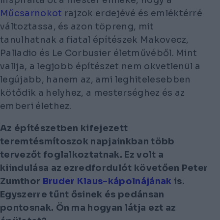
inspirálta őt a mester emléke, hogy a
Műcsarnokot
rajzok erdejévé és emléktérré
változtassa, és azon töpreng, mit
tanulhatnak a fiatal építészek Makovecz,
Palladio és Le Corbusier életművéből. Mint
vallja, a legjobb építészet nem okvetlenül a
legújabb, hanem az, ami leghitelesebben
kötődik a helyhez, a mesterséghez és az
emberi
élethez.
Az építészetben kifejezett
teremtésmítoszok napjainkban több
tervezőt foglalkoztatnak. Ez volt a
kiindulása az ezredfordulót követően Peter
Zumthor
Bruder Klaus-kápolnájának
is.
Egyszerre tűnt ősinek és pedánsan
pontosnak. Ön ma hogyan látja ezt az