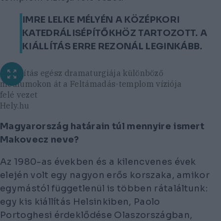
IMRE LELKE MÉLYÉN A KÖZÉPKORI
KATEDRÁLISÉPÍTŐKHÖZ TARTOZOTT. A
KIÁLLÍTÁS ERRE REZONÁL LEGINKÁBB.
a kiállítás egész dramaturgiája különböző
médiumokon át a Feltámadás-templom víziója
felé vezet
Hely.hu
Magyarország határain túl mennyire ismert
Makovecz neve?
Az 1980-as években és a kilencvenes évek
elején volt egy nagyon erős korszaka, amikor
egymástól függetlenül is többen rátaláltunk:
egy kis kiállítás Helsinkiben, Paolo
Portoghesi érdeklődése Olaszországban,