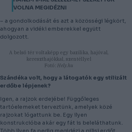
VOLNA MEGIDÉZNI
– a gondolkodását és azt a közösségi légkört,
ahogyan a vidéki emberekkel együtt
dolgozott.
A belső tér voltaképp egy bazilika, hajóval,
kereszthajókkal, szentéllyel
Fotó:
Hely.hu
Szándéka volt, hogy a látogatók egy stilizált
erdőbe lépjenek?
Igen, a rajzok erdejébe! Függőleges
tartóelemeket terveztünk, amelyek közé
rajzokat lógattunk be. Egy ilyen
konstrukcióba akár egy fát is beleláthatunk.
Több ilyen fa pedig megidézi a pilisi erdőt,