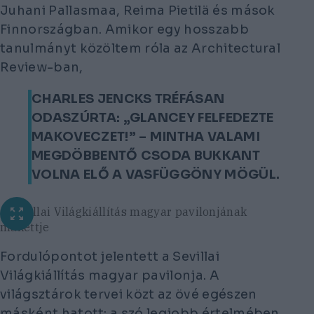
Juhani Pallasmaa, Reima Pietilä és mások
Finnországban. Amikor egy hosszabb
tanulmányt közöltem róla az
Architectural
Review
-ban,
CHARLES JENCKS TRÉFÁSAN
ODASZÚRTA: „GLANCEY FELFEDEZTE
MAKOVECZET!” – MINTHA VALAMI
MEGDÖBBENTŐ CSODA BUKKANT
VOLNA ELŐ A VASFÜGGÖNY MÖGÜL.
a Sevillai Világkiállítás magyar pavilonjának
makettje
Fordulópontot jelentett a Sevillai
Világkiállítás magyar pavilonja. A
világsztárok tervei közt az övé egészen
másként hatott: a szó legjobb értelmében