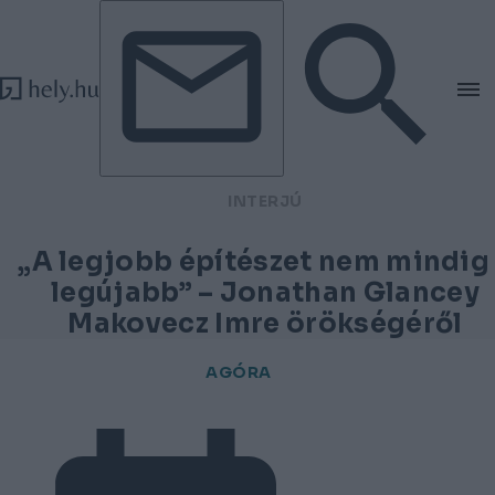
Tovább a tartalomhoz
Tovább a lábléchez
INTERJÚ
„A legjobb építészet nem mindig
legújabb” – Jonathan Glancey
Makovecz Imre örökségéről
AGÓRA