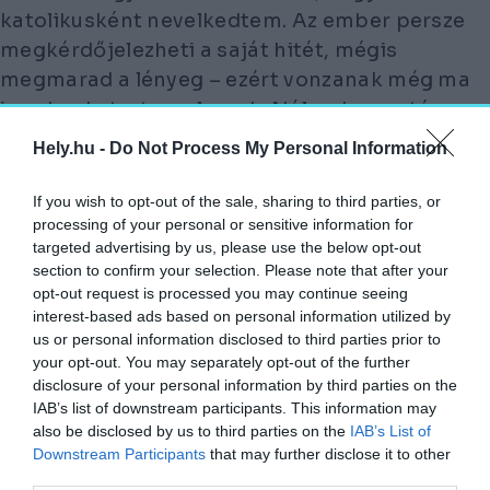
katolikusként nevelkedtem. Az ember persze
megkérdőjelezheti a saját hitét, mégis
megmarad a lényeg – ezért vonzanak még ma
is sokunkat a templomok. Nála a keresztény
réteg alatt érezni lehetett egy kereszténység
Hely.hu -
Do Not Process My Personal Information
előtti, pogány energiát. Rajongott a római
civilizáció előtti kultúrákért, főként a
If you wish to opt-out of the sale, sharing to third parties, or
processing of your personal or sensitive information for
keltákért. Írországban és Skóciában olyan
targeted advertising by us, please use the below opt-out
szimbólumokat és szerkezeteket ismert fel,
section to confirm your selection. Please note that after your
amelyek közel álltak az ősi magyar
opt-out request is processed you may continue seeing
gyökerekhez. Az olyan tájak, mint a Skót
interest-based ads based on personal information utilized by
us or personal information disclosed to third parties prior to
Felföld, Erdélyt juttatták eszébe, mert
your opt-out. You may separately opt-out of the further
tágasak, vadak, kicsit kísértetiesek.
disclosure of your personal information by third parties on the
IAB’s list of downstream participants. This information may
EGY NAP LERAJZOLTA AZ ÉLETFÁT: FENT
also be disclosed by us to third parties on the
IAB’s List of
A FÉNYBEN IS FA, LENT A SÖTÉT FÖLDBEN
Downstream Participants
that may further disclose it to other
third parties.
IS FA, ÉG ÉS FÖLD EGYMÁS TÜKÖRKÉPE…