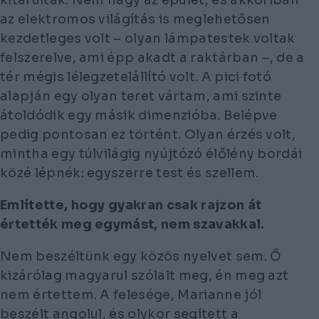
az elektromos világítás is meglehetősen
kezdetleges volt – olyan lámpatestek voltak
felszerelve, ami épp akadt a raktárban –, de a
tér mégis lélegzetelállító volt. A pici fotó
alapján egy olyan teret vártam, ami szinte
átoldódik egy másik dimenzióba. Belépve
pedig pontosan ez történt. Olyan érzés volt,
mintha egy túlvilágig nyújtózó élőlény bordái
közé lépnék: egyszerre test és szellem.
Említette, hogy gyakran csak rajzon át
értették meg egymást, nem szavakkal.
Nem beszéltünk egy közös nyelvet sem. Ő
kizárólag magyarul szólalt meg, én meg azt
nem értettem. A felesége, Marianne jól
beszélt angolul, és olykor segített a