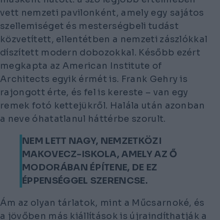
vett nemzeti pavilonként, amely egy sajátos
szellemiséget és mesterségbeli tudást
közvetített, ellentétben a nemzeti zászlókkal
díszített modern dobozokkal. Később ezért
megkapta az American Institute of
Architects egyik érmét is. Frank Gehry is
rajongott érte, és fel is kereste – van egy
remek fotó kettejükről. Halála után azonban
a neve óhatatlanul háttérbe szorult.
NEM LETT NAGY, NEMZETKÖZI
MAKOVECZ-ISKOLA, AMELY AZ Ő
MODORÁBAN ÉPÍTENE, DE EZ
ÉPPENSÉGGEL SZERENCSE.
Ám az olyan tárlatok, mint a Műcsarnoké, és
a jövőben más kiállítások is újraindíthatják a