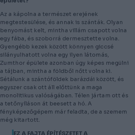
épületet?
Az a kápolna a természet erejének
megtestesülése, és annak is szánták. Olyan
benyomást kelt, mintha villám csapott volna
egy fába, és szoborrá dermesztette volna.
Gyengébb kezek között könnyen giccsé
silányulhatott volna egy ilyen látomás,
Zumthor épülete azonban úgy képes megülni
a tájban, mintha a földből nőtt volna ki.
Sétálunk a szántóföldek barázdái között, és
egyszer csak ott áll előttünk a maga
monolitikus valóságában. Télen jártam ott és
a tetőnyíláson át beesett a hó. A
fényképezőgépem már feladta, de a szemem
még kitartott.
EZ A FAJTA ÉPÍTÉSZETET A