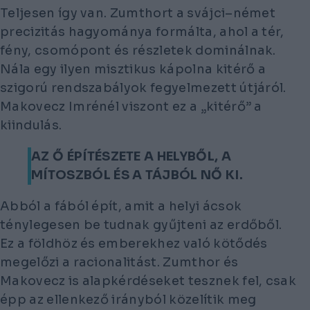
Teljesen így van. Zumthort a svájci–német
precizitás hagyománya formálta, ahol a tér,
fény, csomópont és részletek dominálnak.
Nála egy ilyen misztikus kápolna kitérő a
szigorú rendszabályok fegyelmezett útjáról.
Makovecz Imrénél viszont ez a „kitérő” a
kiindulás.
AZ Ő ÉPÍTÉSZETE A HELYBŐL, A
MÍTOSZBÓL ÉS A TÁJBÓL NŐ KI.
Abból a fából épít, amit a helyi ácsok
ténylegesen be tudnak gyűjteni az erdőből.
Ez a földhöz és emberekhez való kötődés
megelőzi a racionalitást. Zumthor és
Makovecz is alapkérdéseket tesznek fel, csak
épp az ellenkező irányból közelítik meg