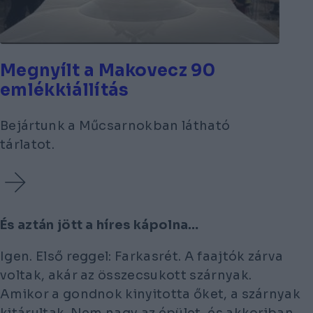
Megnyílt a Makovecz 90
emlékkiállítás
Bejártunk a Műcsarnokban látható
tárlatot.
És aztán jött a híres kápolna…
Igen. Első reggel: Farkasrét. A faajtók zárva
voltak, akár az összecsukott szárnyak.
Amikor a gondnok kinyitotta őket, a szárnyak
kitárultak. Nem nagy az épület, és akkoriban