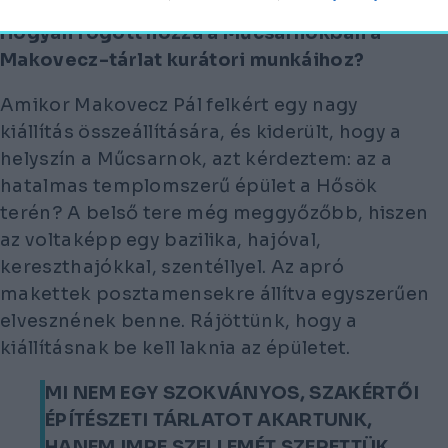
Ugorjunk egyet a mostani kiállításra.
Hogyan fogott hozzá a Műcsarnokban a
Makovecz-tárlat kurátori munkáihoz?
Amikor Makovecz Pál felkért egy nagy
kiállítás összeállítására, és kiderült, hogy a
helyszín a Műcsarnok, azt kérdeztem: az a
hatalmas templomszerű épület a Hősök
terén? A belső tere még meggyőzőbb, hiszen
az voltaképp egy bazilika, hajóval,
kereszthajókkal, szentéllyel. Az apró
makettek posztamensekre állítva egyszerűen
elvesznének benne. Rájöttünk, hogy a
kiállításnak be kell laknia az épületet.
MI NEM EGY SZOKVÁNYOS, SZAKÉRTŐI
ÉPÍTÉSZETI TÁRLATOT AKARTUNK,
HANEM IMRE SZELLEMÉT SZERETTÜK