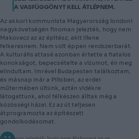
A VASFÜGGÖNYT KELL ÁTLÉPNEM.
Az akkori kommunista Magyarország londoni
nagykövetségén finoman jelezték, hogy nem
Makovecz az az építész, akit illene
felkeresnem. Nem volt éppen rendszerbarát.
A kulturális attasé azonban értette a fiatalos
konokságot, bepecsételte a vízumot, én meg
elindultam. Imrével Budapesten találkoztam,
és másnap már a Pilisben, az erdei
műtermében ültünk, aztán vidékre
látogattunk, ahol félkészen álltak még a
közösségi házai. Ez az út teljesen
átprogramozta az építészeti
gondolkodásomat.
"Finoman jelezték, hogy nem Makovecz az az