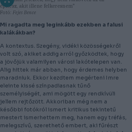
építész, akit illene felkeresnem"
Fotó:
Fejes Bence
Mi ragadta meg leginkább ezekben a falusi
kalákákban?
A kontextus. Szegény, vidéki közösségekről
volt szó, akiket addig arról győzködtek, hogy
a jövőjük valamilyen városi lakótelepen van.
Alig hittek már abban, hogy érdemes helyben
maradniuk. Ekkor kezdtem megérteni Imre
eleinte kissé színpadiasnak tűnő
személyiségét, ami mögött egy rendkívüli
jellem rejtőzött. Akkoriban még nem a
későbbi fotókról ismert kritikus tekintetű
mestert ismerhettem meg, hanem egy tréfás,
melegszívű, szerethető embert, aki fűrészt