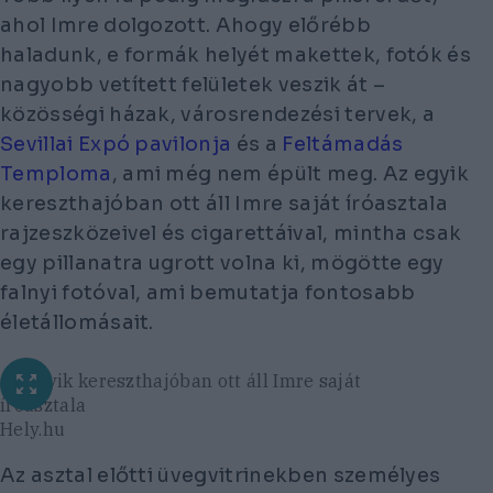
ahol Imre dolgozott. Ahogy előrébb
haladunk, e formák helyét makettek, fotók és
nagyobb vetített felületek veszik át –
közösségi házak, városrendezési tervek, a
Sevillai Expó pavilonja
és a
Feltámadás
Temploma
, ami még nem épült meg. Az egyik
kereszthajóban ott áll Imre saját íróasztala
rajzeszközeivel és cigarettáival, mintha csak
egy pillanatra ugrott volna ki, mögötte egy
falnyi fotóval, ami bemutatja fontosabb
életállomásait.
Az egyik kereszthajóban ott áll Imre saját
íróasztala
Hely.hu
Az asztal előtti üvegvitrinekben személyes