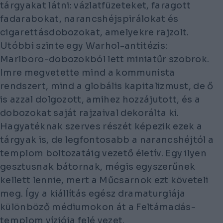
tárgyakat látni: vázlatfüzeteket, faragott
fadarabokat, narancshéjspirálokat és
cigarettásdobozokat, amelyekre rajzolt.
Utóbbi szinte egy Warhol-antitézis:
Marlboro-dobozokból lett miniatűr szobrok.
Imre megvetette mind a kommunista
rendszert, mind a globális kapitalizmust, de ő
is azzal dolgozott, amihez hozzájutott, és a
dobozokat saját rajzaival dekorálta ki.
Hagyatéknak szerves részét képezik ezek a
tárgyak is, de legfontosabb a narancshéjtól a
templom boltozatáig vezető életív. Egy ilyen
gesztusnak bátornak, mégis egyszerűnek
kellett lennie, mert a Műcsarnok ezt követeli
meg. Így a kiállítás egész dramaturgiája
különböző médiumokon át a Feltámadás-
templom víziója felé vezet.