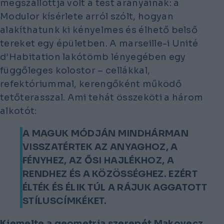
megszállottja volt a test arányainak: a
Modulor kísérlete arról szólt, hogyan
alakíthatunk ki kényelmes és élhető belső
tereket egy épületben. A marseille-i Unité
d’Habitation lakótömb lényegében egy
függőleges kolostor – cellákkal,
refektóriummal, kerengőként működő
tetőterasszal. Ami tehát összeköti a három
alkotót:
A MAGUK MÓDJÁN MINDHÁRMAN
VISSZATÉRTEK AZ ANYAGHOZ, A
FÉNYHEZ, AZ ŐSI HAJLÉKHOZ, A
RENDHEZ ÉS A KÖZÖSSÉGHEZ. EZÉRT
ÉLTÉK ÉS ÉLIK TÚL A RÁJUK AGGATOTT
STÍLUSCÍMKÉKET.
Kiemelte a geometria szerepét Makovecz