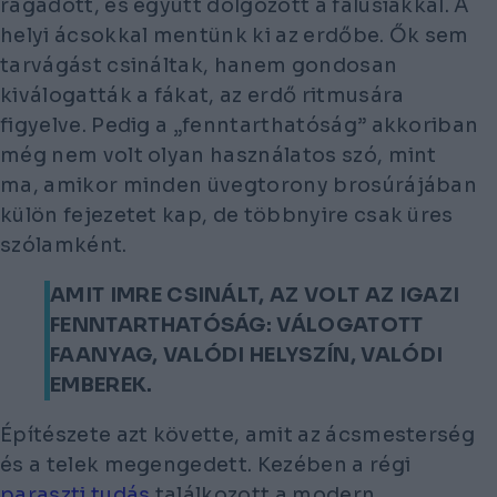
ragadott, és együtt dolgozott a falusiakkal. A
helyi ácsokkal mentünk ki az erdőbe. Ők sem
tarvágást csináltak, hanem gondosan
kiválogatták a fákat, az erdő ritmusára
figyelve. Pedig a „fenntarthatóság” akkoriban
még nem volt olyan használatos szó, mint
ma, amikor minden üvegtorony brosúrájában
külön fejezetet kap, de többnyire csak üres
szólamként.
AMIT IMRE CSINÁLT, AZ VOLT AZ IGAZI
FENNTARTHATÓSÁG: VÁLOGATOTT
FAANYAG, VALÓDI HELYSZÍN, VALÓDI
EMBEREK.
Építészete azt követte, amit az ácsmesterség
és a telek megengedett. Kezében a régi
paraszti tudás
találkozott a modern