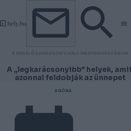
Tovább a tartalomhoz
Tovább a lábléchez
6 MESÉLŐ KARÁCSONYI HELY MAGYARORSZÁGON
A „legkarácsonyibb" helyek, ami
azonnal feldobják az ünnepet
AGÓRA