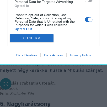
Personal Data for Targeted Advertising.
A vörsi betlehem
Opted In
Facebook / Vörsi Betlehem hivatalos oldala
I want to opt-out of Collection, Use,
Retention, Sale, and/or Sharing of my
4. Csorna
Personal Data that Is Unrelated with the
Purposes for which it was collected.
Opted Out
Csorna városa híres a rendhagyó
dekorációkról. Húsvétkor vagy karácsony
CONFIRM
előtt egy helyi kreatív csapat és civilek
segítségével áll össze az aktuális díszlet. Már
Data Deletion
Data Access
Privacy Policy
több éve az egyik népszerű látványosság a
Mikulás Trabantja a főtéren, amely szarvasok
helyett négy kerékkel húzza a Mikulás szánját.
A Mikulás Trabantja Csornán.
Facebook
Fotó:
Szabados Tibi
5. Nagykarácsony