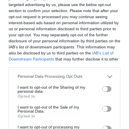
targeted advertising by us, please use the below opt-out
Mézeskalácsból készített falvak,
section to confirm your selection. Please note that after your
mesevárosok egyébként több helyszínen is
opt-out request is processed you may continue seeing
interest-based ads based on personal information utilized by
vannak idén. Hasonló kiállításokat láthatunk
us or personal information disclosed to third parties prior to
többek között Sződligeten, Siófokon,
your opt-out. You may separately opt-out of the further
Monoron, Zsámbékon, Mogyoródon és
disclosure of your personal information by third parties on the
IAB’s list of downstream participants. This information may
Gyálon is.
also be disclosed by us to third parties on the
IAB’s List of
Downstream Participants
that may further disclose it to other
3. Vörs
third parties.
Kevesen tudják, de Somogy vármegyében
Personal Data Processing Opt Outs
található Közép-Európa legnagyobb
I want to opt-out of the Sharing of my
betleheme. A gipszből készült ember és állat
personal data.
Opted In
figurákból, valamint természetes anyagokból
összeállított kompozíciót a vörsi Szent
I want to opt-out of the Sale of my
Personal Data.
Márton-templomban lehet megtekinteni
Opted In
január végéig.
I want to opt-out of processing my