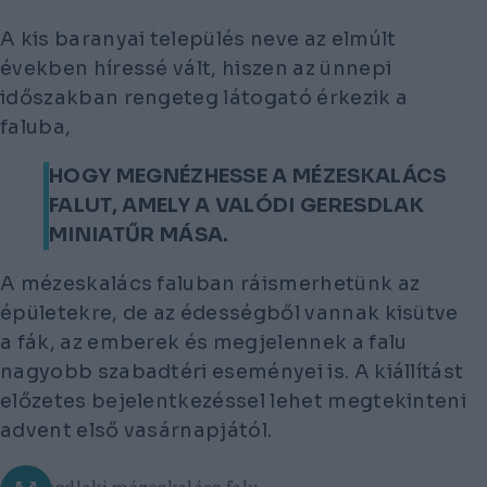
A kis baranyai település neve az elmúlt
években híressé vált, hiszen az ünnepi
időszakban rengeteg látogató érkezik a
faluba,
HOGY MEGNÉZHESSE A MÉZESKALÁCS
FALUT, AMELY A VALÓDI GERESDLAK
MINIATŰR MÁSA.
A mézeskalács faluban ráismerhetünk az
épületekre, de az édességből vannak kisütve
a fák, az emberek és megjelennek a falu
nagyobb szabadtéri eseményei is. A kiállítást
előzetes bejelentkezéssel lehet megtekinteni
advent első vasárnapjától.