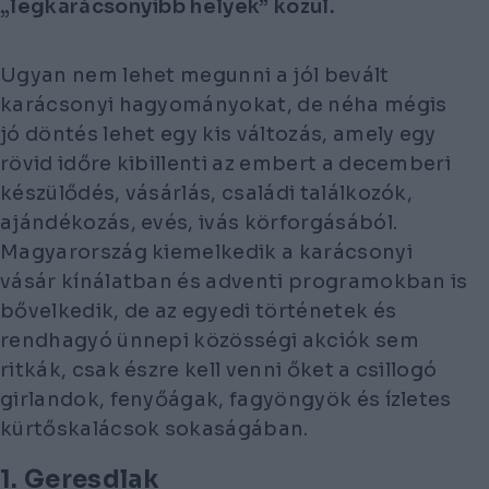
„legkarácsonyibb helyek” közül.
Ugyan nem lehet megunni a jól bevált
karácsonyi hagyományokat, de néha mégis
jó döntés lehet egy kis változás, amely egy
rövid időre kibillenti az embert a decemberi
készülődés, vásárlás, családi találkozók,
ajándékozás, evés, ivás körforgásából.
Magyarország kiemelkedik a karácsonyi
vásár kínálatban és adventi programokban is
bővelkedik, de az egyedi történetek és
rendhagyó ünnepi közösségi akciók sem
ritkák, csak észre kell venni őket a csillogó
girlandok, fenyőágak, fagyöngyök és ízletes
kürtőskalácsok sokaságában.
1. Geresdlak