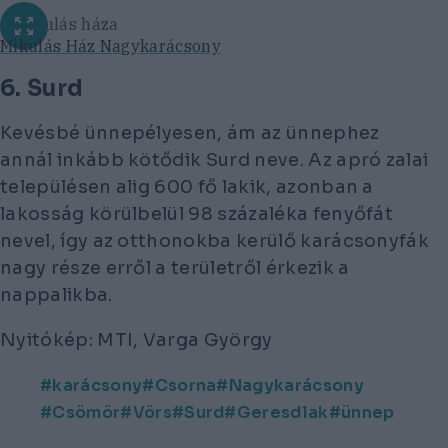
A Mikulás háza
Mikulás Ház Nagykarácsony
6. Surd
Kevésbé ünnepélyesen, ám az ünnephez
annál inkább kötődik Surd neve. Az apró zalai
településen alig 600 fő lakik, azonban a
lakosság körülbelül 98 százaléka fenyőfát
nevel, így az otthonokba kerülő karácsonyfák
nagy része erről a területről érkezik a
nappalikba.
Nyitókép: MTI, Varga György
karácsony
Csorna
Nagykarácsony
Csömör
Vörs
Surd
Geresdlak
ünnep