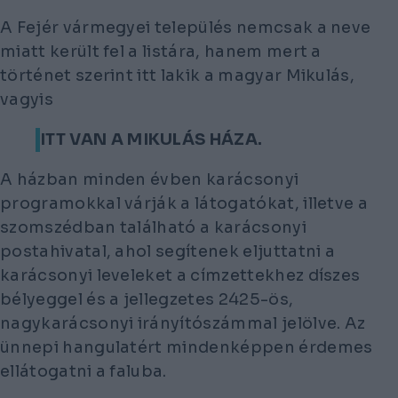
A Fejér vármegyei település nemcsak a neve
miatt került fel a listára, hanem mert a
történet szerint itt lakik a magyar Mikulás,
vagyis
ITT VAN A MIKULÁS HÁZA.
A házban minden évben karácsonyi
programokkal várják a látogatókat, illetve a
szomszédban található a karácsonyi
postahivatal, ahol segítenek eljuttatni a
karácsonyi leveleket a címzettekhez díszes
bélyeggel és a jellegzetes 2425-ös,
nagykarácsonyi irányítószámmal jelölve. Az
ünnepi hangulatért mindenképpen érdemes
ellátogatni a faluba.