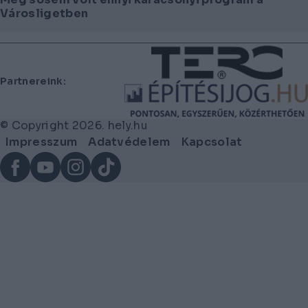
Városligetben
Lábléc
Partnereink:
© Copyright 2026. hely.hu
Lábléc
Impresszum
Adatvédelem
Kapcsolat
menü
Facebook
YouTube
Instagram
TikTok