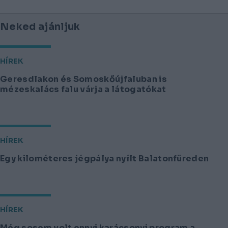
Neked ajánljuk
HÍREK
Geresdlakon és Somoskőújfaluban is
mézeskalács falu várja a látogatókat
HÍREK
Egy kilométeres jégpálya nyílt Balatonfüreden
HÍREK
Még sosem volt ennyi karácsonyi program a