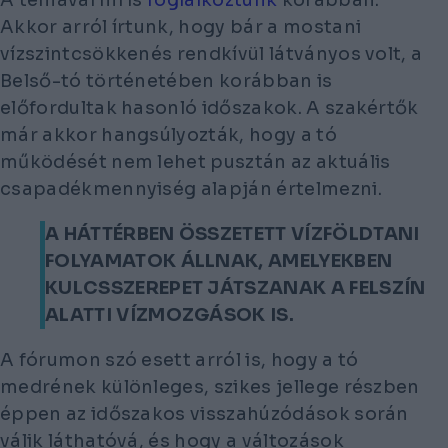
A témával mi is
foglalkoztunk
korábban.
Akkor arról írtunk, hogy bár a mostani
vízszintcsökkenés rendkívül látványos volt, a
Belső-tó történetében korábban is
előfordultak hasonló időszakok. A szakértők
már akkor hangsúlyozták, hogy a tó
működését nem lehet pusztán az aktuális
csapadékmennyiség alapján értelmezni.
A HÁTTÉRBEN ÖSSZETETT VÍZFÖLDTANI
FOLYAMATOK ÁLLNAK, AMELYEKBEN
KULCSSZEREPET JÁTSZANAK A FELSZÍN
ALATTI VÍZMOZGÁSOK IS.
A fórumon szó esett arról is, hogy a tó
medrének különleges, szikes jellege részben
éppen az időszakos visszahúzódások során
válik láthatóvá, és hogy a változások