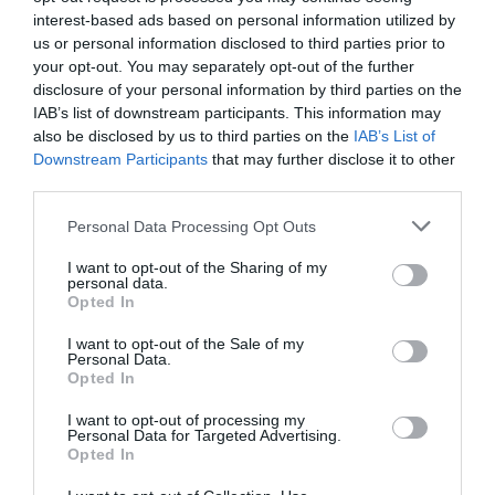
interest-based ads based on personal information utilized by
A PROGRAM CÉLJA, HOGY PONTOSABB
us or personal information disclosed to third parties prior to
KÉPET ADJON ARRÓL, MILYEN
your opt-out. You may separately opt-out of the further
FOLYAMATOK ALAKÍTJÁK A TAVAK
disclosure of your personal information by third parties on the
IAB’s list of downstream participants. This information may
VÍZSZINTJÉT ÉS ÖKOLÓGIAI ÁLLAPOTÁT.
also be disclosed by us to third parties on the
IAB’s List of
Downstream Participants
that may further disclose it to other
A kutatók külön figyelmet fordítanak a felszín
third parties.
alatti vizek szerepére, hiszen a tihanyi tavak
működését alapvetően meghatározza a
Personal Data Processing Opt Outs
mélyben zajló vízáramlás.
I want to opt-out of the Sharing of my
personal data.
Opted In
A csapadékos tél után idén már kevésbé aggasztó
a tó állapota (első kép), mint tavaly ősszel
I want to opt-out of the Sale of my
Personal Data.
(második kép), ám még mindig nem az igazi
Opted In
Fotó:
HUN-REN BLKI – Dr. Somogyi
Boglárka/BalatonScience, Facebook és Paár Eszter
I want to opt-out of processing my
Personal Data for Targeted Advertising.
Szilvia
Opted In
Az ELTE szakemberei új mérőkutakat