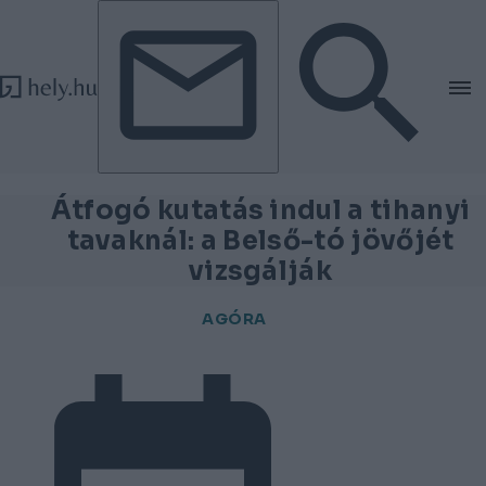
Tovább a tartalomhoz
Tovább a lábléchez
Átfogó kutatás indul a tihanyi
tavaknál: a Belső-tó jövőjét
vizsgálják
AGÓRA