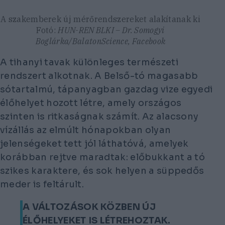
A szakemberek új mérőrendszereket alakítanak ki
Fotó:
HUN-REN BLKI – Dr. Somogyi
Boglárka/BalatonScience, Facebook
A tihanyi tavak különleges természeti
rendszert alkotnak. A Belső-tó magasabb
sótartalmú, tápanyagban gazdag vize egyedi
élőhelyet hozott létre, amely országos
szinten is ritkaságnak számít. Az alacsony
vízállás az elmúlt hónapokban olyan
jelenségeket tett jól láthatóvá, amelyek
korábban rejtve maradtak: előbukkant a tó
szikes karaktere, és sok helyen a süppedős
meder is feltárult.
A VÁLTOZÁSOK KÖZBEN ÚJ
ÉLŐHELYEKET IS LÉTREHOZTAK.