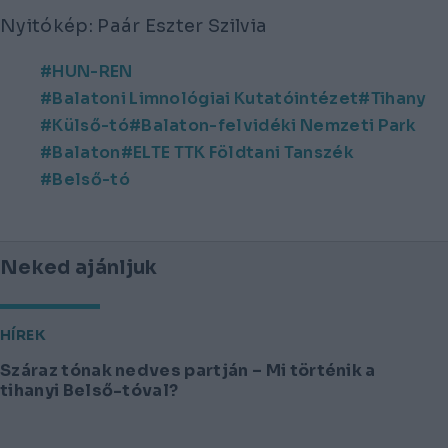
Nyitókép: Paár Eszter Szilvia
HUN-REN
Balatoni Limnológiai Kutatóintézet
Tihany
Külső-tó
Balaton-felvidéki Nemzeti Park
Balaton
ELTE TTK Földtani Tanszék
Belső-tó
Neked ajánljuk
HÍREK
Száraz tónak nedves partján – Mi történik a
tihanyi Belső-tóval?