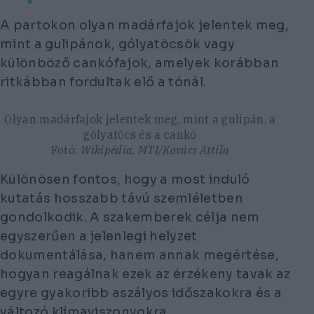
A partokon olyan madárfajok jelentek meg,
mint a gulipánok, gólyatöcsök vagy
különböző cankófajok, amelyek korábban
ritkábban fordultak elő a tónál.
Olyan madárfajok jelentek meg, mint a gulipán, a
gólyatöcs és a cankó
Fotó:
Wikipédia, MTI/Kovács Attila
Különösen fontos, hogy a most induló
kutatás hosszabb távú szemléletben
gondolkodik. A szakemberek célja nem
egyszerűen a jelenlegi helyzet
dokumentálása, hanem annak megértése,
hogyan reagálnak ezek az érzékeny tavak az
egyre gyakoribb aszályos időszakokra és a
változó klímaviszonyokra.