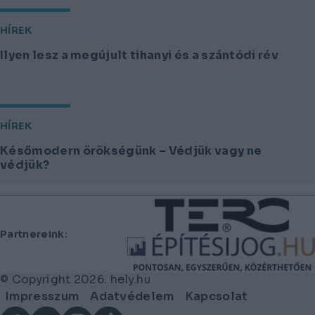
HÍREK
Ilyen lesz a megújult tihanyi és a szántódi rév
HÍREK
Későmodern örökségünk – Védjük vagy ne
védjük?
Lábléc
Partnereink:
© Copyright 2026. hely.hu
Lábléc
Impresszum
Adatvédelem
Kapcsolat
menü
Facebook
YouTube
Instagram
TikTok