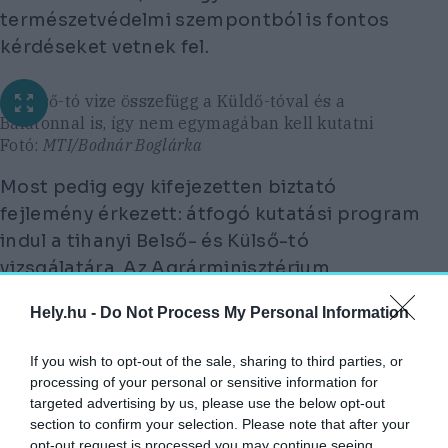
természetvédelmi szempontból is fontos
kérdéseket vetnek fel.
A Belső-tó vize összefügg a Küldő-tóval és a
Balatonnal is, így nem egymagában kell kutatni
Fotó:
MTI/Bodnár Boglárka
Most pedig egy kifejezetten biztató
fejlemény érkezett: átfogó kutatási program
indul a tihanyi Belső- és Külső-tó
vizsgálatára. Az Agrárminisztérium
támogatásával létrejövő egyéves projektben
Hely.hu -
Do Not Process My Personal Information
a Balaton-felvidéki Nemzeti Park
Igazgatóság, Tihany önkormányzata, a HUN-
If you wish to opt-out of the sale, sharing to third parties, or
REN Balatoni Limnológiai Kutatóintézet és az
processing of your personal or sensitive information for
ELTE TTK hidrogeológus kutatói dolgoznak
targeted advertising by us, please use the below opt-out
section to confirm your selection. Please note that after your
együtt.
opt-out request is processed you may continue seeing