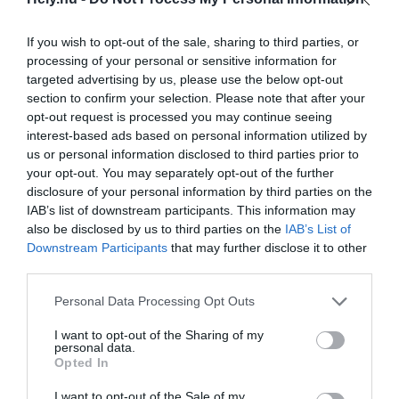
If you wish to opt-out of the sale, sharing to third parties, or
Már a balatoni őrülethez igazodva járnak a
processing of your personal or sensitive information for
vonatok
targeted advertising by us, please use the below opt-out
section to confirm your selection. Please note that after your
AKTUÁLIS
opt-out request is processed you may continue seeing
2026. június 21.
interest-based ads based on personal information utilized by
us or personal information disclosed to third parties prior to
your opt-out. You may separately opt-out of the further
disclosure of your personal information by third parties on the
Parton vagy a témában? – Itt a nagy strand
IAB’s list of downstream participants. This information may
kvíz!
also be disclosed by us to third parties on the
IAB’s List of
Downstream Participants
that may further disclose it to other
AGÓRA
third parties.
2026. június 18.
Personal Data Processing Opt Outs
I want to opt-out of the Sharing of my
personal data.
Ez a két épület tarolt az Év háza 2026
Opted In
közönségszavazásán
I want to opt-out of the Sale of my