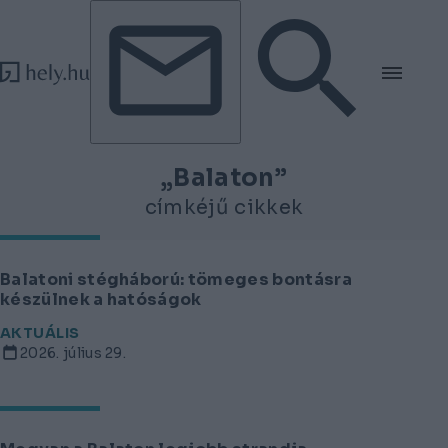
Tovább a tartalomhoz
Tovább a lábléchez
„Balaton”
címkéjű cikkek
Balatoni stégháború: tömeges bontásra
készülnek a hatóságok
AKTUÁLIS
2026. július 29.