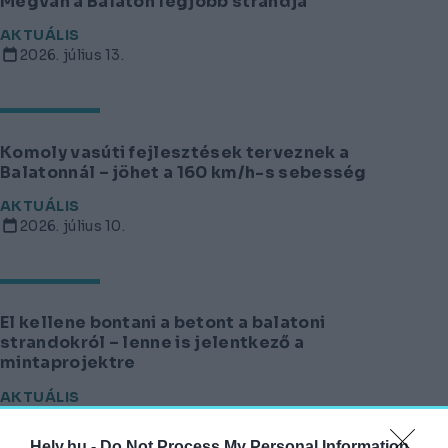
Megvan a Balaton legjobb strandja
AKTUÁLIS
2026. július 13.
Komoly vasúti fejlesztések terveznek a
Balatonnál – jöhet a 160 km/h-s sebesség
AKTUÁLIS
2026. július 10.
El kellene bontani a betont a balatoni
strandokról – lenne is jelentkező a
mintaprojektre
AKTUÁLIS
2026. július 9.
Hely.hu -
Do Not Process My Personal Information