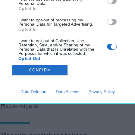
Personal Data.
AKTUÁLIS
Opted In
2026. június 17.
I want to opt-out of processing my
Personal Data for Targeted Advertising.
Opted In
Megnyílt a felújított fonyódi kikötő
I want to opt-out of Collection, Use,
Retention, Sale, and/or Sharing of my
AKTUÁLIS
Personal Data that Is Unrelated with the
Purposes for which it was collected.
2026. június 3.
Opted Out
CONFIRM
Átfogó kutatás indul a tihanyi tavaknál: a
Belső-tó jövőjét vizsgálják
Data Deletion
Data Access
Privacy Policy
AGÓRA
2026. május 26.