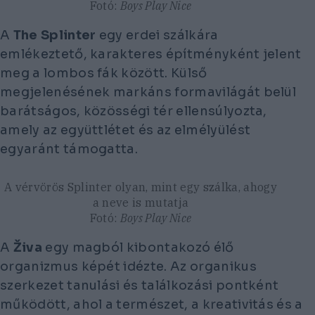
Fotó:
Boys Play Nice
A
The Splinter
egy erdei szálkára
emlékeztető, karakteres építményként jelent
meg a lombos fák között. Külső
megjelenésének markáns formavilágát belül
barátságos, közösségi tér ellensúlyozta,
amely az együttlétet és az elmélyülést
egyaránt támogatta.
A vérvörös Splinter olyan, mint egy szálka, ahogy
a neve is mutatja
Fotó:
Boys Play Nice
A
Živa
egy magból kibontakozó élő
organizmus képét idézte. Az organikus
szerkezet tanulási és találkozási pontként
működött, ahol a természet, a kreativitás és a