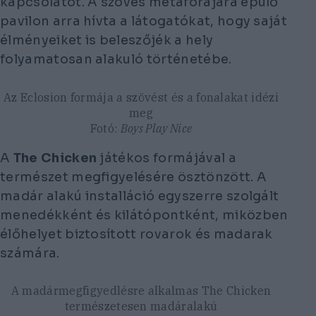
kapcsolatot. A szövés metaforájára épülő
pavilon arra hívta a látogatókat, hogy saját
élményeiket is beleszőjék a hely
folyamatosan alakuló történetébe.
Az Eclosion formája a szövést és a fonalakat idézi
meg
Fotó:
Boys Play Nice
A
The Chicken
játékos formájával a
természet megfigyelésére ösztönzött. A
madár alakú installáció egyszerre szolgált
menedékként és kilátópontként, miközben
élőhelyet biztosított rovarok és madarak
számára.
A madármegfigyedlésre alkalmas The Chicken
természetesen madáralakú