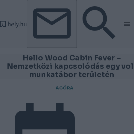
Tovább a tartalomhoz
Tovább a lábléchez
Hello Wood Cabin Fever –
Nemzetközi kapcsolódás egy vol
munkatábor területén
AGÓRA