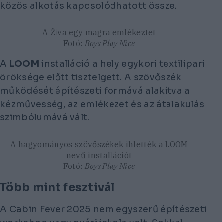
közös alkotás kapcsolódhatott össze.
A Živa egy magra emlékeztet
Fotó:
Boys Play Nice
A
LOOM
installáció a hely egykori textilipari
öröksége előtt tisztelgett. A szövőszék
működését építészeti formává alakítva a
kézművesség, az emlékezet és az átalakulás
szimbólumává vált.
A hagyományos szövőszékek ihlették a LOOM
nevű installációt
Fotó:
Boys Play Nice
Több mint fesztivál
A Cabin Fever 2025 nem egyszerű építészeti