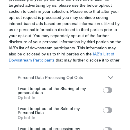
A SIKERES MAGYARORSZÁGI, MAJD
targeted advertising by us, please use the below opt-out
section to confirm your selection. Please note that after your
ARGENTIN ÉS SAN FRANCISCÓ-I
opt-out request is processed you may continue seeing
PROGRAMOK UTÁN A SZERVEZET OLYAN
interest-based ads based on personal information utilized by
EURÓPAI HELYSZÍNT KERESETT, AHOL
us or personal information disclosed to third parties prior to
TOVÁBB FEJLESZTHETI
your opt-out. You may separately opt-out of the further
disclosure of your personal information by third parties on the
KÖZÖSSÉGKÖZPONTÚ MODELLJÉT.
IAB’s list of downstream participants. This information may
also be disclosed by us to third parties on the
IAB’s List of
Česká Kamenice ideális partnernek bizonyult.
Downstream Participants
that may further disclose it to other
A város gazdag történelmi öröksége,
third parties.
természeti környezete és megújulás iránti
Personal Data Processing Opt Outs
nyitottsága tökéletes alapot teremtett egy
hároméves együttműködéshez, amelynek
I want to opt-out of the Sharing of my
personal data.
célja nem csupán új építmények létrehozása,
Opted In
hanem hosszú távú kapcsolatok építése
I want to opt-out of the Sale of my
emberek, helyek és közösségek között.
Personal Data.
Opted In
A Hello Wood Argentínában és az USA-ban is
I want to opt-out of processing my