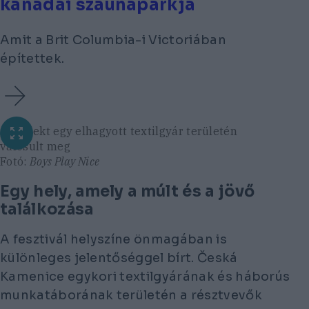
kanadai szaunaparkja
Amit a Brit Columbia-i Victoriában
építettek.
A projekt egy elhagyott textilgyár területén
valósult meg
Fotó:
Boys Play Nice
Egy hely, amely a múlt és a jövő
találkozása
A fesztivál helyszíne önmagában is
különleges jelentőséggel bírt. Česká
Kamenice egykori textilgyárának és háborús
munkatáborának területén a résztvevők