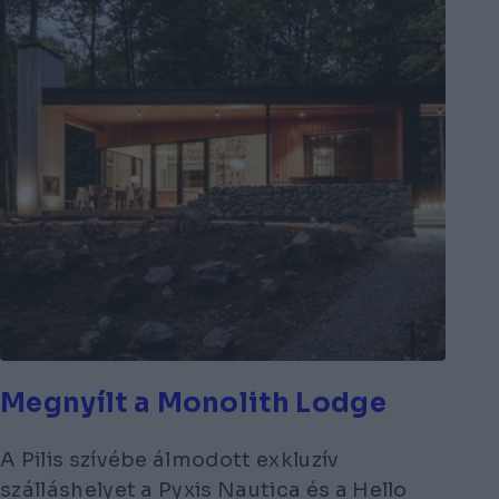
Megnyílt a Monolith Lodge
A Pilis szívébe álmodott exkluzív
szálláshelyet a Pyxis Nautica és a Hello