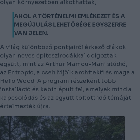
olyan környezetben alkothattak,
AHOL A TÖRTÉNELMI EMLÉKEZET ÉS A
MEGÚJULÁS LEHETŐSÉGE EGYSZERRE
VAN JELEN.
A világ különböző pontjairól érkező diákok
olyan neves építészirodákkal dolgoztak
együtt, mint az Arthur Mamou-Mani stúdió,
az Entropic, a cseh Mjölk architekti és maga a
Hello Wood. A program részeként több
installáció és kabin épült fel, amelyek mind a
kapcsolódás és az együtt töltött idő témáját
értelmezték újra.