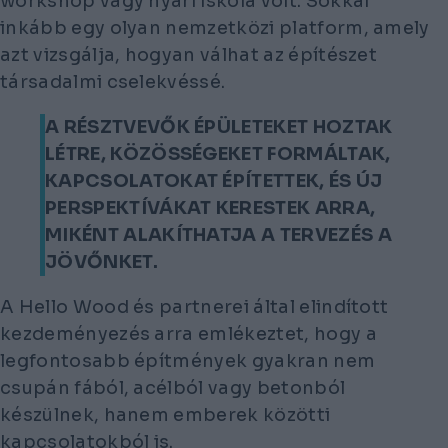
workshop vagy nyári iskola volt. Sokkal
inkább egy olyan nemzetközi platform, amely
azt vizsgálja, hogyan válhat az építészet
társadalmi cselekvéssé.
A RÉSZTVEVŐK ÉPÜLETEKET HOZTAK
LÉTRE, KÖZÖSSÉGEKET FORMÁLTAK,
KAPCSOLATOKAT ÉPÍTETTEK, ÉS ÚJ
PERSPEKTÍVÁKAT KERESTEK ARRA,
MIKÉNT ALAKÍTHATJA A TERVEZÉS A
JÖVŐNKET.
A Hello Wood és partnerei által elindított
kezdeményezés arra emlékeztet, hogy a
legfontosabb építmények gyakran nem
csupán fából, acélból vagy betonból
készülnek, hanem emberek közötti
kapcsolatokból is.