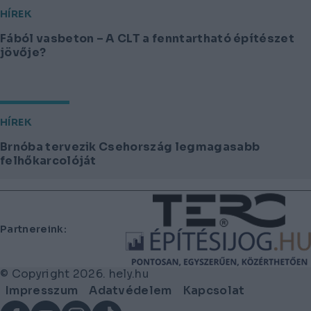
HÍREK
Fából vasbeton – A CLT a fenntartható építészet
jövője?
HÍREK
Brnóba tervezik Csehország legmagasabb
felhőkarcolóját
Lábléc
Partnereink:
© Copyright 2026. hely.hu
Lábléc
Impresszum
Adatvédelem
Kapcsolat
menü
Facebook
YouTube
Instagram
TikTok