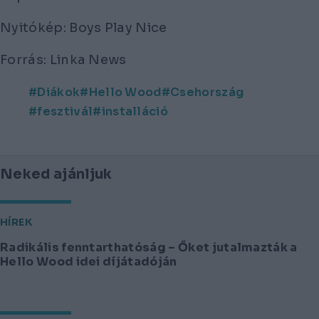
Nyitókép: Boys Play Nice
Forrás: Linka News
Diákok
Hello Wood
Csehország
fesztivál
installáció
Neked ajánljuk
HÍREK
Radikális fenntarthatóság – Őket jutalmazták a
Hello Wood idei díjátadóján