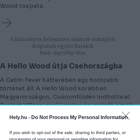
Wood csapata.
A különleges helyszínen számos országból
dolgoztak együtt fiatalok
Fotó:
Boys Play Nice
A Hello Wood útja Csehországba
A Cabin Fever hátterében egy hosszabb
történet áll. A Hello Wood korábban
Magyarországon, Csóromföldén indította el
Project Village nevű kezdeményezését, amely
elnéptelenedő vidéki térségek
Hely.hu -
Do Not Process My Personal Information
revitalizációját vizsgálta építészeti
eszközökkel.
If you wish to opt-out of the sale, sharing to third parties, or
processing of your personal or sensitive information for