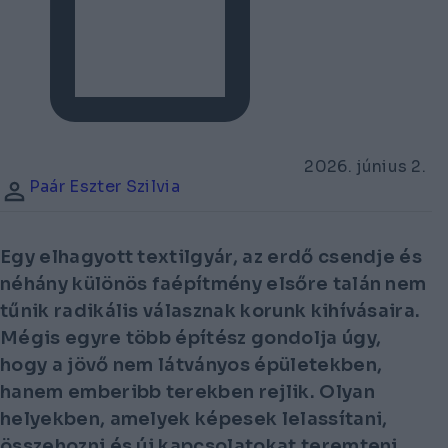
2026. június 2.
Paár Eszter Szilvia
Egy elhagyott textilgyár, az erdő csendje és
néhány különös faépítmény elsőre talán nem
tűnik radikális válasznak korunk kihívásaira.
Mégis egyre több építész gondolja úgy,
hogy a jövő nem látványos épületekben,
hanem emberibb terekben rejlik. Olyan
helyekben, amelyek képesek lelassítani,
összehozni és új kapcsolatokat teremteni