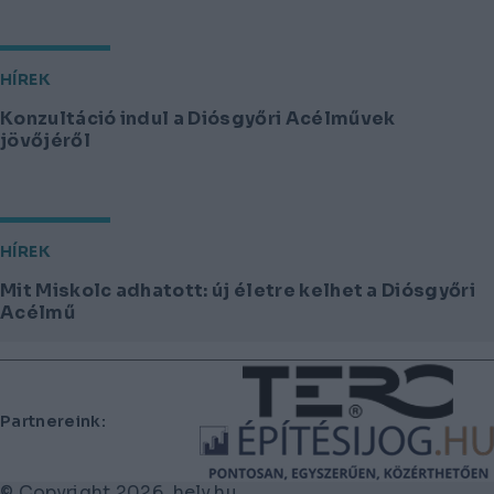
HÍREK
Konzultáció indul a Diósgyőri Acélművek
jövőjéről
HÍREK
Mit Miskolc adhatott: új életre kelhet a Diósgyőri
Acélmű
Lábléc
Partnereink:
© Copyright 2026. hely.hu