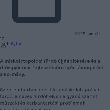
2025. január
17.
hely.hu
A miskolctapolcai fürdő újjáépítésére és a
diósgyőri vár fejlesztésére ígér támogatást
a kormány.
Szeptemberben égett le a miskolctapolcai
fürdő: a neves fürdőhelyen a gyanú szerint
műszaki és karbantartási problémák
vezettek a tűzesethez.