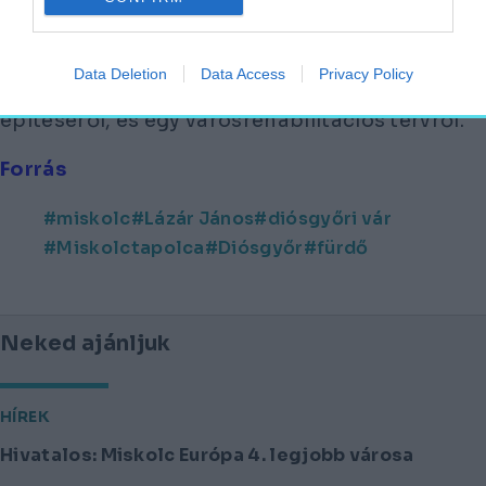
Lázár János azt is bejelentette:
megállapodtak egy a miskolci városháza
Data Deletion
Data Access
Privacy Policy
mögötti térről az Avasra induló felvonó
építéséről, és egy városrehabilitációs tervről.
Forrás
miskolc
Lázár János
diósgyőri vár
Miskolctapolca
Diósgyőr
fürdő
Neked ajánljuk
HÍREK
Hivatalos: Miskolc Európa 4. legjobb városa