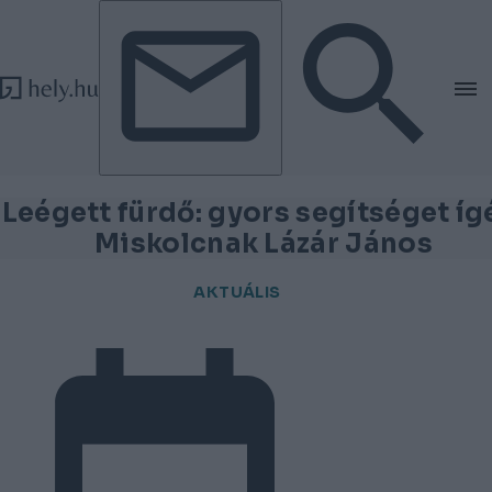
Tovább a tartalomhoz
Tovább a lábléchez
Leégett fürdő: gyors segítséget íg
Miskolcnak Lázár János
AKTUÁLIS