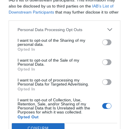
IAB’s list of downstream participants. This information may
A diósgyőri várról is beszélt Lázár János:
also be disclosed by us to third parties on the
IAB’s List of
Downstream Participants
that may further disclose it to other
elmondása szerint idén rendezik és
third parties.
statikailag megóvják a veszélybe került
tornyát. Emellett pedig dönteni kell az
Personal Data Processing Opt Outs
újjáépített vár közösségi és kiállítási
I want to opt-out of the Sharing of my
funkcióiról is. A kormány eddig 16 milliárd
personal data.
Opted In
forintot költött a diósgyőri vár újjáépítésére.
I want to opt-out of the Sale of my
A MINISZTER HANGSÚLYOZTA, HOGY
Personal Data.
Opted In
IDÉN RENDEZNI KELL MISKOLC PÉNZÜGYI
HELYZETÉT ÉS TÖMEGKÖZLEKEDÉSÉT,
I want to opt-out of processing my
Personal Data for Targeted Advertising.
Opted In
hogy a nagyváros talpon tudjon maradni. Az
I want to opt-out of Collection, Use,
államnak nyolcvanöt kilométernyi útja van a
Retention, Sale, and/or Sharing of my
Personal Data that Is Unrelated with the
város belterületén, ebből a legfontosabb
Purposes for which it was collected.
nagyságrendileg tíz kilométer felújítását kell
Opted Out
először megvalósítani.
CONFIRM