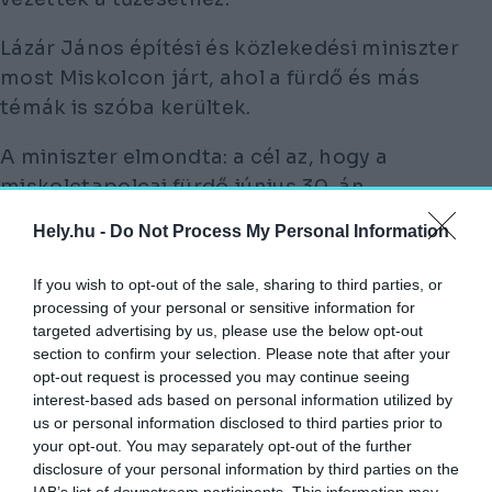
Lázár János építési és közlekedési miniszter
most Miskolcon járt, ahol a fürdő és más
témák is szóba kerültek.
A miniszter elmondta: a cél az, hogy a
miskolctapolcai fürdő június 30-án
megnyíljon,
Hely.hu -
Do Not Process My Personal Information
DE EHHEZ AZONNAL EGYMILLIÁRD
If you wish to opt-out of the sale, sharing to third parties, or
FORINTRA VAN SZÜKSÉG.
processing of your personal or sensitive information for
targeted advertising by us, please use the below opt-out
Lázár a kormány első idei ülésén javasolni
section to confirm your selection. Please note that after your
fogja, hogy Miskolc soron kívül kapja meg ezt
opt-out request is processed you may continue seeing
interest-based ads based on personal information utilized by
az összeget, amivel az ideiglenes újjáépítést
us or personal information disclosed to third parties prior to
megoldhatják, később pedig további
your opt-out. You may separately opt-out of the further
fejlesztésekre lesz szükség.
disclosure of your personal information by third parties on the