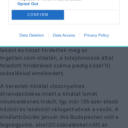
Opted Out
Májusban 35 ezer lakóingatlant hirdettek
CONFIRM
meg eladásra, ami havi és éves
összevetésben is több mint 5 százalékos
bővülést mutat. Az ingatlanközvetítők
Data Deletion
Data Access
Privacy Policy
áprilishoz képest 4 százalékkal több eladó
lakást és házat hirdettek meg az
ingatlan.com oldalán, a tulajdonosok által
feladott hirdetések száma pedig közel 10
százalékkal emelkedett.
A kereslet-kínálat viszonyainak
átrendeződése miatt a kínálat ismét
növekedésnek indult, így már 135 ezer eladó
házból és lakásból válogathatnak a vevők. A
kínálatbővülés január óta Budapesten volt a
legnagyobb, ahol 20 százalékkal nőtt az