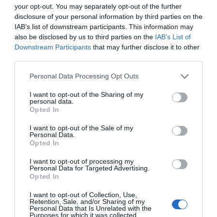
„A községekben eladó ingatlanok iránti
your opt-out. You may separately opt-out of the further
disclosure of your personal information by third parties on the
érdeklődés növekedése két dolgot jelez.
IAB’s list of downstream participants. This information may
Egyrészt a vevők gyomrát már megfeküdte a
also be disclosed by us to third parties on the
IAB’s List of
Budapesten kialakult magas árszínvonal, és
Downstream Participants
that may further disclose it to other
emiatt az agglomerációban többen keresnek
third parties.
ingatlant. Másrészt pedig a keresletélénkülés
Personal Data Processing Opt Outs
arra utal, hogy
I want to opt-out of the Sharing of my
personal data.
A TELEPÜLÉSEK ÖNAZONOSSÁGÁRÓL
Opted In
SZÓLÓ TÖRVÉNYJAVASLAT EGYELŐRE
I want to opt-out of the Sale of my
MÉG NEM OKOZOTT VISSZAESÉST A
Personal Data.
Opted In
LAKÓINGATLANOK PIACÁN”
I want to opt-out of processing my
– értékelte a helyzetet az ingatlan.com
Personal Data for Targeted Advertising.
Opted In
szakértője.
I want to opt-out of Collection, Use,
Retention, Sale, and/or Sharing of my
Balogh László, az ingatlan.com vezető elemzője
Personal Data that Is Unrelated with the
Purposes for which it was collected.
Fotó:
Kaiser Ákos