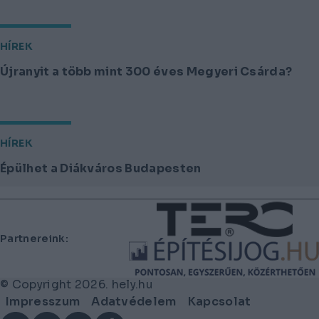
HÍREK
Újranyit a több mint 300 éves Megyeri Csárda?
HÍREK
Épülhet a Diákváros Budapesten
Lábléc
Partnereink:
© Copyright 2026. hely.hu
Lábléc
Impresszum
Adatvédelem
Kapcsolat
menü
Facebook
YouTube
Instagram
TikTok