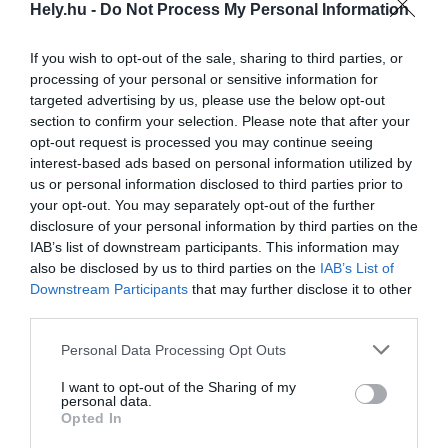
VENDÉGLÁTÁS KIVÁLÓSÁGÁT TESTESÍTI
Hely.hu -
Do Not Process My Personal Information
MEG, ÉS A TECHNIKUMNAK HŰNEK KELL
LENNIE NÉVADÓJÁHOZ.”
If you wish to opt-out of the sale, sharing to third parties, or
processing of your personal or sensitive information for
Nyul Zoltán, az Építési és Közlekedési
targeted advertising by us, please use the below opt-out
section to confirm your selection. Please note that after your
Minisztérium (ÉKM) magasépítésért felelős
opt-out request is processed you may continue seeing
helyettes államtitkára az ünnepségen
interest-based ads based on personal information utilized by
elmondta, a kivitelezésre fordítható mintegy
us or personal information disclosed to third parties prior to
6 milliárd forint forrás lehetővé teszi, hogy az
your opt-out. You may separately opt-out of the further
disclosure of your personal information by third parties on the
intézmény funkcionalitását biztosítsák, és
IAB’s list of downstream participants. This information may
lehetővé válik a gazdaságos működtetés, a
also be disclosed by us to third parties on the
IAB’s List of
jelentős energiamegtakarítás.
Downstream Participants
that may further disclose it to other
third parties.
Gundel Károly és Blasutigh Margit
Personal Data Processing Opt Outs
A vendéglátás reformere
I want to opt-out of the Sharing of my
personal data.
Opted In
Gundel Károly Márton (1883-1956) vendéglős