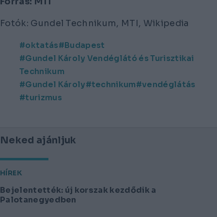
Forrás: MTI
Fotók: Gundel Technikum, MTI, Wikipedia
oktatás
Budapest
Gundel Károly Vendéglátó és Turisztikai
Technikum
Gundel Károly
technikum
vendéglátás
turizmus
Neked ajánljuk
HÍREK
Bejelentették: új korszak kezdődik a
Palotanegyedben