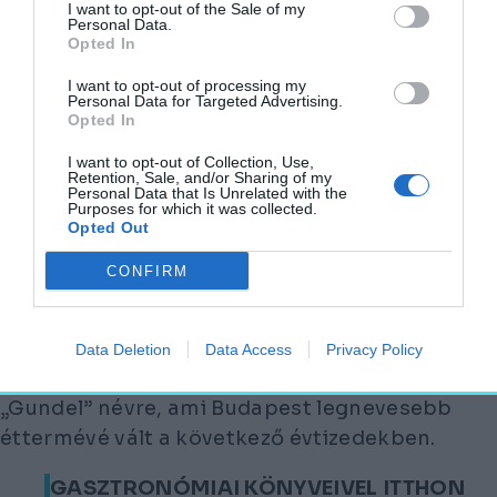
és gasztronómiai művek írója. Édesapja a
I want to opt-out of the Sale of my
Personal Data.
bajorországi Ansbachból származó Gundel
Opted In
János (1844-1915) pesti vendéglős volt.
I want to opt-out of processing my
Personal Data for Targeted Advertising.
1900-tól Svájc, Németország, Anglia és
Opted In
Franciaország legnevesebb vendéglőiben
I want to opt-out of Collection, Use,
tanulta a mesterséget. 1906-ban a
Retention, Sale, and/or Sharing of my
Personal Data that Is Unrelated with the
nemzetközi hálókocsi-társaság csorba-tói és
Purposes for which it was collected.
Opted Out
tátralomnici telepének szállodai titkára,
1908-tól igazgatója volt, itt ismerkedett meg
CONFIRM
későbbi feleségével, Blasutigh Margittal.
A népszerű városligeti „Wampetics” éttermet
Data Deletion
Data Access
Privacy Policy
1910-ben vette bérbe és nevezte át a
„Gundel” névre, ami Budapest legnevesebb
éttermévé vált a következő évtizedekben.
GASZTRONÓMIAI KÖNYVEIVEL ITTHON