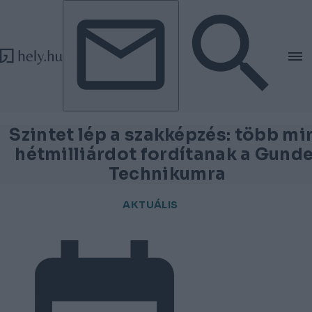
Tovább a tartalomhoz
Tovább a lábléchez
Szintet lép a szakképzés: több mi
hétmilliárdot fordítanak a Gunde
Technikumra
AKTUÁLIS