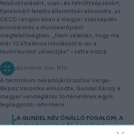
felsőoktatásért, szak- és felnőttképzésért,
fiatalokért felelős államtitkár elmondta, az
OECD rangsorában a magyar szakképzés
bronzérmes a munkaerőpiaci
megfelelőségben.
„Nem véletlen, hogy ma
már 10 általános iskolásból 6-an a
technikumot választják”
– tette hozzá.
Az alapkő letétele (fotó: MTI)
A technikum névadójáról szólva Varga-
Bajusz Veronika elmondta, Gundel Károly a
magyar vendéglátás történetének egyik
legnagyobb reformere.
„A GUNDEL NÉV ÖNÁLLÓ FOGALOM, A
MAGYAR KONYHA ÉS A MAGYAR