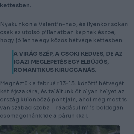
kettesben.
Nyakunkon a Valentin-nap, és ilyenkor sokan
csak az utolsó pillanatban kapnak észbe,
hogy jó lenne egy közös hétvége kettesben.
A VIRÁG SZÉP, A CSOKI KEDVES, DE AZ
IGAZI MEGLEPETÉS EGY ELBÚJÓS,
ROMANTIKUS KIRUCCANÁS.
Megnéztük a február 13-15. közötti hétvégét
két éjszakára, és találtunk öt olyan helyet az
ország különböző pontjain, ahol még most is
van szabad szoba – ráadásul mi is boldogan
csomagolnánk ide a párunkkal.