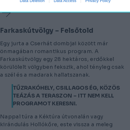
Data Deletion
Data Access
Privacy Policy
Farkaskútvölgy – Felsőtold
Egy jurta a Cserhát dombjai között már
önmagában romantikus program. A
Farkaskútvölgy egy 28 hektáros, erdőkkel
körülölelt völgyben fekszik, ahol tényleg csak
a szél és a madarak hallatszanak.
TŰZRAKÓHELY, CSILLAGOS ÉG, KÖZÖS
TEÁZÁS A TERASZON – ITT NEM KELL
PROGRAMOT KERESNI.
Nappal túra a Kéktúra útvonalán vagy
kirándulás Hollókőre, este vissza a meleg