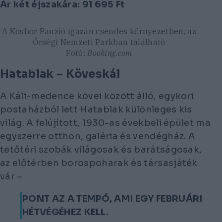
Ár két éjszakára:
91 695
Ft
A Kosbor Panzió igazán csendes környezetben, az
Őrségi Nemzeti Parkban található
Fotó:
Booking.com
Hatablak – Köveskál
A Káli-medence kövei között álló, egykori
postaházból lett Hatablak különleges kis
világ. A felújított, 1930-as évekbeli épület ma
egyszerre otthon, galéria és vendégház. A
tetőtéri szobák világosak és barátságosak,
az előtérben borospoharak és társasjáték
vár –
PONT AZ A TEMPÓ, AMI EGY FEBRUÁRI
HÉTVÉGÉHEZ KELL.