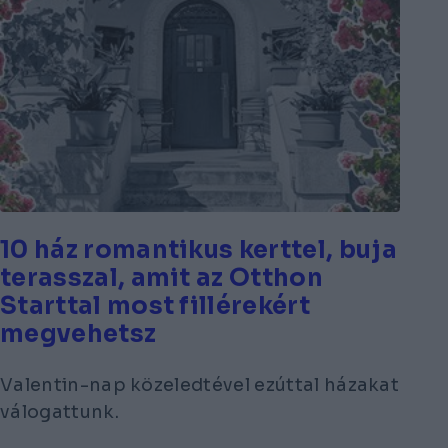
10 ház romantikus kerttel, buja
terasszal, amit az Otthon
Starttal most fillérekért
megvehetsz
Valentin-nap közeledtével ezúttal házakat
válogattunk.