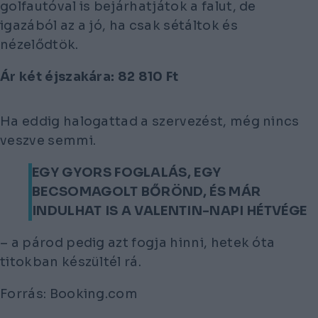
golfautóval is bejárhatjátok a falut, de
igazából az a jó, ha csak sétáltok és
nézelődtök.
Ár két éjszakára:
82 810 Ft
Ha eddig halogattad a szervezést, még nincs
veszve semmi.
EGY GYORS FOGLALÁS, EGY
BECSOMAGOLT BŐRÖND, ÉS MÁR
INDULHAT IS A VALENTIN-NAPI HÉTVÉGE
– a párod pedig azt fogja hinni, hetek óta
titokban készültél rá.
Forrás: Booking.com