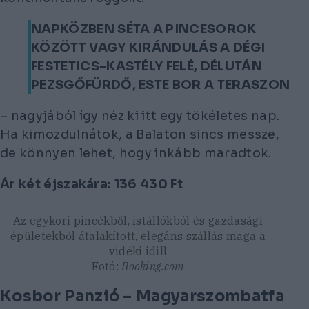
NAPKÖZBEN SÉTA A PINCESOROK
KÖZÖTT VAGY KIRÁNDULÁS A DÉGI
FESTETICS-KASTÉLY FELÉ, DÉLUTÁN
PEZSGŐFÜRDŐ, ESTE BOR A TERASZON
– nagyjából így néz ki itt egy tökéletes nap.
Ha kimozdulnátok, a Balaton sincs messze,
de könnyen lehet, hogy inkább maradtok.
Ár két éjszakára: 136 430
Ft
Az egykori pincékből, istállókból és gazdasági
épületekből átalakított, elegáns szállás maga a
vidéki idill
Fotó:
Booking.com
Kosbor Panzió – Magyarszombatfa