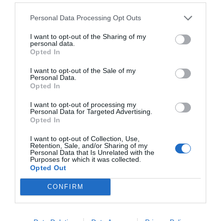
Personal Data Processing Opt Outs
I want to opt-out of the Sharing of my
personal data.
Opted In
I want to opt-out of the Sale of my
Personal Data.
Opted In
I want to opt-out of processing my
Personal Data for Targeted Advertising.
Opted In
Puszi helyett palota? –
Épületek titokzatos szerelmi
I want to opt-out of Collection, Use,
Retention, Sale, and/or Sharing of my
történetei
Personal Data that Is Unrelated with the
Purposes for which it was collected.
Opted Out
A vörös rózsa és a csokoládé szép, meg
CONFIRM
jó, de palotát, emlékművet, kastélyt
építeni szívünk választottjának egy
egészen más szint.