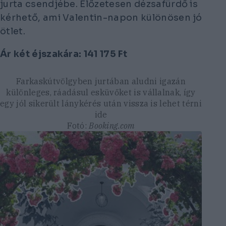
jurta csendjébe. Előzetesen dézsafürdő is
kérhető, ami Valentin-napon különösen jó
ötlet.
Ár két éjszakára:
141 175
Ft
Farkaskútvölgyben jurtában aludni igazán
különleges, ráadásul esküvőket is vállalnak, így
egy jól sikerült lánykérés után vissza is lehet térni
ide
Fotó:
Booking.com