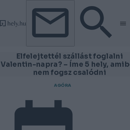
Tovább a tartalomhoz
Tovább a lábléchez
Elfelejtettél szállást foglalni
Valentin-napra? – Íme 5 hely, ami
nem fogsz csalódni
AGÓRA