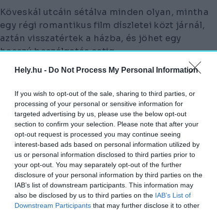
Köveskál utcáin sétálva minden olyan, mintha
egy régi romantikus film díszletei közt járnál,
aztán visszatértek a házba, és jöhet egy
hosszú beszélgetés estig.
Hely.hu -
Do Not Process My Personal Information
Ár két éjszakára: 76 270
Ft
If you wish to opt-out of the sale, sharing to third parties, or
A Hatablak Köveskál épülete rége posta volt, ma
processing of your personal or sensitive information for
művészi szálláshely
targeted advertising by us, please use the below opt-out
Fotó:
Booking.com
section to confirm your selection. Please note that after your
opt-out request is processed you may continue seeing
interest-based ads based on personal information utilized by
us or personal information disclosed to third parties prior to
your opt-out. You may separately opt-out of the further
disclosure of your personal information by third parties on the
IAB’s list of downstream participants. This information may
also be disclosed by us to third parties on the
IAB’s List of
Downstream Participants
that may further disclose it to other
third parties.