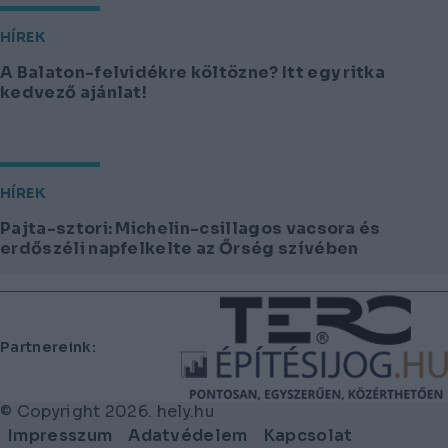
HÍREK
A Balaton-felvidékre költözne? Itt egy ritka
kedvező ajánlat!
HÍREK
Pajta-sztori: Michelin-csillagos vacsora és
erdőszéli napfelkelte az Őrség szívében
Lábléc
Partnereink:
© Copyright 2026. hely.hu
Lábléc
Impresszum
Adatvédelem
Kapcsolat