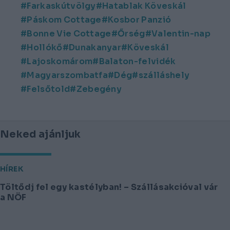
Farkaskútvölgy
Hatablak Köveskál
Páskom Cottage
Kosbor Panzió
Bonne Vie Cottage
Őrség
Valentin-nap
Hollókő
Dunakanyar
Köveskál
Lajoskomárom
Balaton-felvidék
Magyarszombatfa
Dég
szálláshely
Felsőtold
Zebegény
Neked ajánljuk
HÍREK
Töltődj fel egy kastélyban! – Szállásakcióval vár
a NÖF