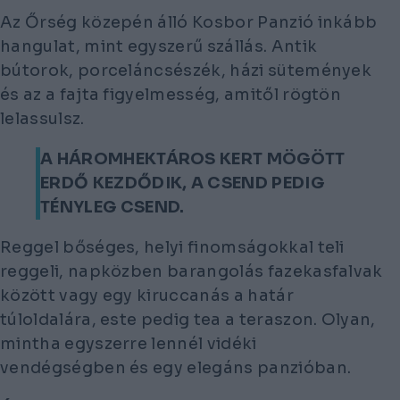
Az Őrség közepén álló Kosbor Panzió inkább
hangulat, mint egyszerű szállás. Antik
bútorok, porceláncsészék, házi sütemények
és az a fajta figyelmesség, amitől rögtön
lelassulsz.
A HÁROMHEKTÁROS KERT MÖGÖTT
ERDŐ KEZDŐDIK, A CSEND PEDIG
TÉNYLEG CSEND.
Reggel bőséges, helyi finomságokkal teli
reggeli, napközben barangolás fazekasfalvak
között vagy egy kiruccanás a határ
túloldalára, este pedig tea a teraszon. Olyan,
mintha egyszerre lennél vidéki
vendégségben és egy elegáns panzióban.