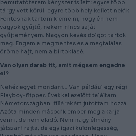
bemutatóterem kényszer is lett: egyre több
tárgy vett körül, egyre több hely kellett nekik.
Fontosnak tartom kiemelni, hogy én nem
vagyok gyűjtő, nekem nincs saját
gyűjteményem. Nagyon kevés dolgot tartok
meg.
Engem a megmentés és a megtalálás
öröme hajt, nem a birtoklásé.
Van olyan darab itt, amit mégsem engedne
el?
Nehéz egyet mondani… Van például egy régi
Playboy-flipper. Évekkel ezelőtt találtam
Németországban, fillérekért jutottam hozzá.
Azóta minden második ember meg akarja
venni, de nem eladó. Nem nagy élmény
játszani rajta, de egy igazi különlegesség,