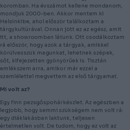
koromban. Ha évszámot kellene mondanom,
mondjuk 2000-ben. Akkor mentem ki
Helsinkibe, ahol először találkoztam a
tárgykultúrával. Onnan jött ez az egész, amit
itt, a showroomban látunk. Ott csodálkoztam
rá először, hogy azok a tárgyak, amikkel
körülvesszük magunkat, lehetnek szépek,
sőt, kifejezetten gyönyörűek is. Tisztán
emlékszem arra, amikor már ezzel a
szemlélettel megvettem az első tárgyamat.
Mi volt az?
Egy finn
pezsgőspohárkészlet
. Az egészben a
legjobb, hogy semmi szükségem nem volt rá:
egy diáklakásban laktunk, teljesen
értelmetlen volt. De tudom, hogy ez volt az