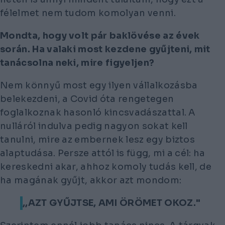
félelmet nem tudom komolyan venni.
Mondta, hogy volt pár baklövése az évek
során. Ha valaki most kezdene gyűjteni, mit
tanácsolna neki, mire figyeljen?
Nem könnyű most egy ilyen vállalkozásba
belekezdeni, a Covid óta rengetegen
foglalkoznak hasonló kincsvadászattal. A
nulláról indulva pedig nagyon sokat kell
tanulni, mire az embernek lesz egy biztos
alaptudása. Persze attól is függ, mi a cél: ha
kereskedni akar, ahhoz komoly tudás kell, de
ha magának gyűjt, akkor azt mondom:
,,AZT GYŰJTSE, AMI ÖRÖMET OKOZ."