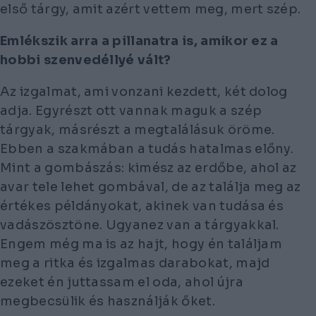
első tárgy, amit azért vettem meg, mert szép.
Emlékszik arra a pillanatra is, amikor ez a
hobbi szenvedéllyé vált?
Az izgalmat, ami vonzani kezdett, két dolog
adja. Egyrészt ott vannak maguk a szép
tárgyak, másrészt a megtalálásuk öröme.
Ebben a szakmában a tudás hatalmas előny.
Mint a gombászás: kimész az erdőbe, ahol az
avar tele lehet gombával, de az találja meg az
értékes példányokat, akinek van tudása és
vadászösztöne. Ugyanez van a tárgyakkal.
Engem még ma is az hajt, hogy én találjam
meg a ritka és izgalmas darabokat, majd
ezeket én juttassam el oda, ahol újra
megbecsülik és használják őket.