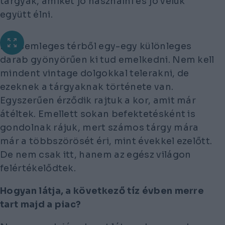
tárgyak, amiket jó használni és jó velük
együtt élni.
Egy semleges térből egy-egy különleges
darab gyönyörűen ki tud emelkedni. Nem kell
mindent vintage dolgokkal telerakni, de
ezeknek a tárgyaknak története van.
Egyszerűen érződik rajtuk a kor, amit már
átéltek. Emellett sokan befektetésként is
gondolnak rájuk, mert számos tárgy mára
már a többszörösét éri, mint évekkel ezelőtt.
De nem csak itt, hanem az egész világon
felértékelődtek.
Hogyan látja, a következő tíz évben merre
tart majd a piac?