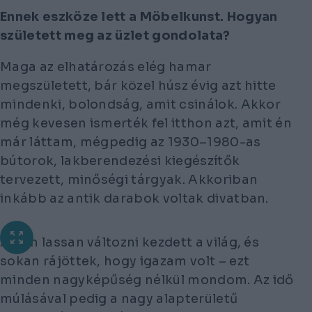
Ennek eszköze lett a Möbelkunst. Hogyan
született meg az üzlet gondolata?
Maga az elhatározás elég hamar
megszületett, bár közel húsz évig azt hitte
mindenki, bolondság, amit csinálok. Akkor
még kevesen ismerték fel itthon azt, amit én
már láttam, mégpedig az 1930–1980-as
bútorok, lakberendezési kiegészítők
tervezett, minőségi tárgyak. Akkoriban
inkább az antik darabok voltak divatban.
Aztán lassan változni kezdett a világ, és
sokan rájöttek, hogy igazam volt – ezt
minden nagyképűség nélkül mondom. Az idő
múlásával pedig a nagy alapterületű