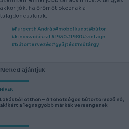
Szerintem ennél jobb tanács nincs. A tárgyak
akkor jók, ha örömöt okoznak a
tulajdonosuknak.
Furgerth András
möbelkunst
bútor
kincsvadászat
1930
1980
vintage
bútortervezés
gyűjtés
műtárgy
Neked ajánljuk
HÍREK
Lakásból otthon – 4 tehetséges bútortervező nő,
akikért a legnagyobb márkák versengenek