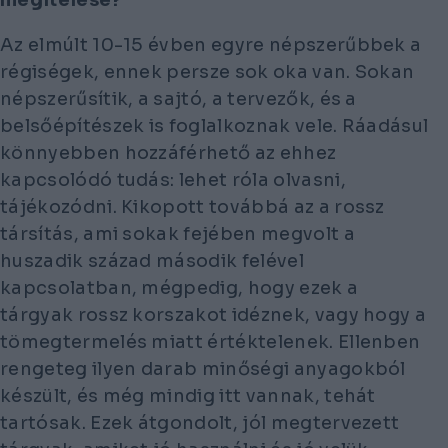
Az elmúlt 10-15 évben egyre népszerűbbek a
régiségek, ennek persze sok oka van. Sokan
népszerűsítik, a sajtó, a tervezők, és a
belsőépítészek is foglalkoznak vele. Ráadásul
könnyebben hozzáférhető az ehhez
kapcsolódó tudás: lehet róla olvasni,
tájékozódni. Kikopott továbbá az a rossz
társítás, ami sokak fejében megvolt a
huszadik század második felével
kapcsolatban, mégpedig, hogy ezek a
tárgyak rossz korszakot idéznek, vagy hogy a
tömegtermelés miatt értéktelenek. Ellenben
rengeteg ilyen darab minőségi anyagokból
készült, és még mindig itt vannak, tehát
tartósak. Ezek átgondolt, jól megtervezett