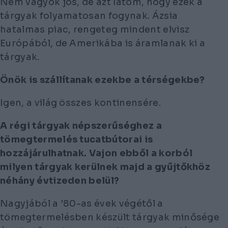
Nem vagyok jós, de azt látom, hogy ezek a
tárgyak folyamatosan fogynak. Ázsia
hatalmas piac, rengeteg mindent elvisz
Európából, de Amerikába is áramlanak ki a
tárgyak.
Önök is szállítanak ezekbe a térségekbe?
Igen, a világ összes kontinensére.
A régi tárgyak népszerűséghez a
tömegtermelés tucatbútorai is
hozzájárulhatnak. Vajon ebből a korból
milyen tárgyak kerülnek majd a gyűjtőkhöz
néhány évtizeden belül?
Nagyjából a ’80-as évek végétől a
tömegtermelésben készült tárgyak minősége