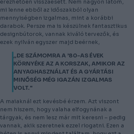
érezhetően visszaesett. Nem nagyon látom,
mi lenne ebből az időszakból olyan
mennyiségben izgalmas, mint a korábbi
darabok. Persze ma is készülnek fantasztikus
designbútorok, vannak kiváló tervezők, és
ezek nyilván egyszer majd beérnek,
,,DE SZÁMOMRA A ’80-AS ÉVEK
KÖRNYÉKE AZ A KORSZAK, AMIKOR AZ
ANYAGHASZNÁLAT ÉS A GYÁRTÁSI
MINŐSÉG MÉG IGAZÁN IZGALMAS
VOLT."
A maiaknál ezt kevésbé érzem. Azt viszont
nem hiszem, hogy valaha elfogynának a
tárgyak, és nem lesz már mit keresni – pedig
vannak, akik szeretnek ezzel riogatni. Ezen a
héten is annyi mindent találtam, hogy ezt a