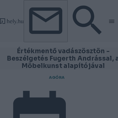
Tovább a tartalomhoz
Tovább a lábléchez
Értékmentő vadászösztön -
Beszélgetés Fugerth Andrással, 
Möbelkunst alapítójával
AGÓRA