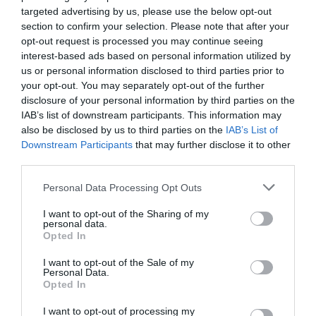
targeted advertising by us, please use the below opt-out
kupacban, mert még nem tudtam, mi is hever
section to confirm your selection. Please note that after your
előttem. De volt már olyan is, hogy
opt-out request is processed you may continue seeing
megszereztem valamit, nem tudtam mi az,
interest-based ads based on personal information utilized by
us or personal information disclosed to third parties prior to
eladtam, és csak később jöttem rá a valódi
your opt-out. You may separately opt-out of the further
értékére. Hamar megtanultam, hogy ezeket
disclosure of your personal information by third parties on the
el kell engedni. Ha hozok egy rossz döntést,
IAB’s list of downstream participants. This information may
attól még nem dől össze a világ.
also be disclosed by us to third parties on the
IAB’s List of
Downstream Participants
that may further disclose it to other
third parties.
Mi az, ami első ránézésre elárulja, hogy
érdemes foglalkozni egy tárggyal?
Personal Data Processing Opt Outs
A rutin, a tapasztalat és az évek súgnak. Az
I want to opt-out of the Sharing of my
personal data.
ember egyszerűen látja, észreveszi, ha egy
Opted In
tárgy gondosan van kialakítva, minőségi
I want to opt-out of the Sale of my
anyagokból készült, vagy valamiért
Personal Data.
Opted In
különösen izgalmas, még ha nem is mindig
lehet pontosan megmondani, miért. Van
I want to opt-out of processing my