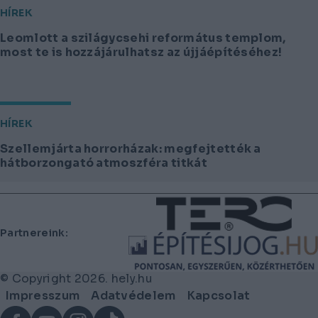
HÍREK
Leomlott a szilágycsehi református templom,
most te is hozzájárulhatsz az újjáépítéséhez!
HÍREK
Szellemjárta horrorházak: megfejtették a
hátborzongató atmoszféra titkát
Lábléc
Partnereink:
© Copyright 2026. hely.hu
Lábléc
Impresszum
Adatvédelem
Kapcsolat
menü
Facebook
YouTube
Instagram
TikTok