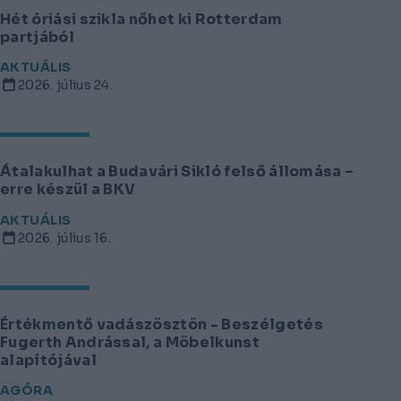
Hét óriási szikla nőhet ki Rotterdam
partjából
AKTUÁLIS
2026. július 24.
Átalakulhat a Budavári Sikló felső állomása –
erre készül a BKV
AKTUÁLIS
2026. július 16.
Értékmentő vadászösztön - Beszélgetés
Fugerth Andrással, a Möbelkunst
alapítójával
AGÓRA