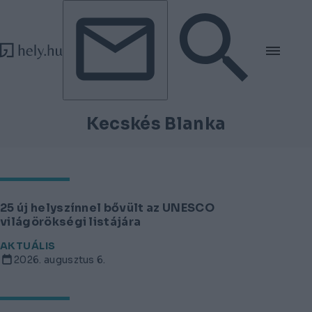
Tovább a tartalomhoz
Tovább a lábléchez
Kecskés Blanka
25 új helyszínnel bővült az UNESCO
világörökségi listájára
AKTUÁLIS
2026. augusztus 6.