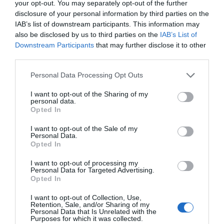
your opt-out. You may separately opt-out of the further
disclosure of your personal information by third parties on the
IAB’s list of downstream participants. This information may
also be disclosed by us to third parties on the
IAB’s List of
Klímás lakásban laksz? – 5 dolog, amire már a
Downstream Participants
that may further disclose it to other
tavasz első napjain fel kell készülnöd
third parties.
ÉPÍTKEZŐ
Personal Data Processing Opt Outs
2026. március 1.
I want to opt-out of the Sharing of my
personal data.
Opted In
Egy erőd hatástalanítása és új élete –
I want to opt-out of the Sale of my
Bemutatták a Citadella múltját és jövőjét
Personal Data.
Opted In
AKTUÁLIS
2026. február 21.
I want to opt-out of processing my
Personal Data for Targeted Advertising.
Opted In
I want to opt-out of Collection, Use,
Retention, Sale, and/or Sharing of my
5 kertesház Budapest agglomerációjában 50
Personal Data that Is Unrelated with the
Purposes for which it was collected.
millió forint alatt, ahova azonnal