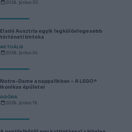
2026. június 30.
Eladó Ausztria egyik legkülönlegesebb
történeti birtoka
AKTUÁLIS
2026. június 24.
Notre-Dame a nappalikban – A LEGO®
ikonikus épületei
AGÓRA
2026. június 19.
A pontfelhőtől egy kattintással a hiteles