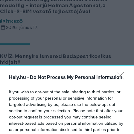
modellig – interjú Holman Ágostonnal, a
Click-2-BIM vezető fejlesztőjével
ÉPÍTKEZŐ
2026. június 17.
KVÍZ: Mennyire ismered Budapest ikonikus
hídjait?
AGÓRA
Hely.hu -
Do Not Process My Personal Information
2026. június 7.
If you wish to opt-out of the sale, sharing to third parties, or
processing of your personal or sensitive information for
targeted advertising by us, please use the below opt-out
Otthon Startból nyaraló? A Tisza-tónál ez is
section to confirm your selection. Please note that after your
lehetséges!
opt-out request is processed you may continue seeing
interest-based ads based on personal information utilized by
ÉPÍTKEZŐ
2026. március 10.
us or personal information disclosed to third parties prior to