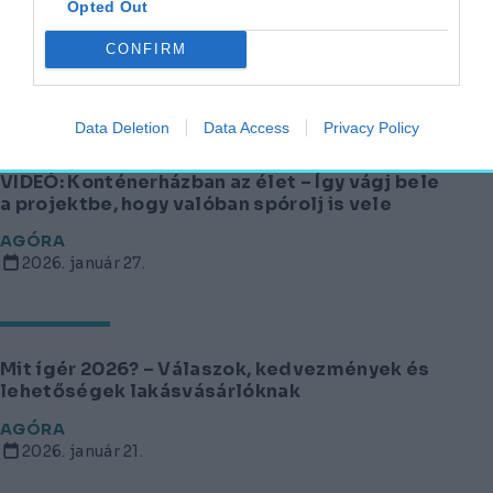
Opted Out
beköltözhetünk
CONFIRM
ÉPÍTKEZŐ
2026. február 20.
Data Deletion
Data Access
Privacy Policy
VIDEÓ: Konténerházban az élet – Így vágj bele
a projektbe, hogy valóban spórolj is vele
AGÓRA
2026. január 27.
Mit ígér 2026? – Válaszok, kedvezmények és
lehetőségek lakásvásárlóknak
AGÓRA
2026. január 21.