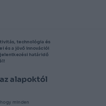
ivitás, technológia és
i és a jövő innovációi
 jelentkezési határidő
él!
az alapoktól
, hogy minden