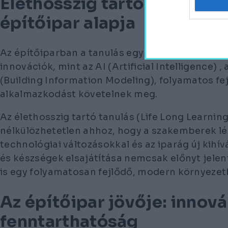
Élethosszig tartó tanulás (L
építőipar alapja
Az építőiparban a tanulás egy soha véget nem é
innovációk, mint az AI (Artificial Intelligence) ,
(Building Information Modeling), folyamatos fe
alkalmazkodást követelnek meg.
Az élethosszig tartó tanulás (Life Long Learning
nélkülözhetetlen ahhoz, hogy a szakemberek lé
technológiai változásokkal és az iparág új kihív
és készségek elsajátítása nemcsak előnyt jelen
is egy folyamatosan fejlődő, modern környezet
Az építőipar jövője: innová
fenntarthatóság