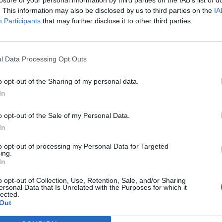
. This information may also be disclosed by us to third parties on the
IA
Participants
that may further disclose it to other third parties.
ítészet területén
latorientált
l Data Processing Opt Outs
zsment vagy az
o opt-out of the Sharing of my personal data.
lehetővé a
In
o opt-out of the Sale of my Personal Data.
In
to opt-out of processing my Personal Data for Targeted
ing.
In
 vagy építési technikus
o opt-out of Collection, Use, Retention, Sale, and/or Sharing
gyakorlatot nyújtanak,
ersonal Data that Is Unrelated with the Purposes for which it
lected.
Out