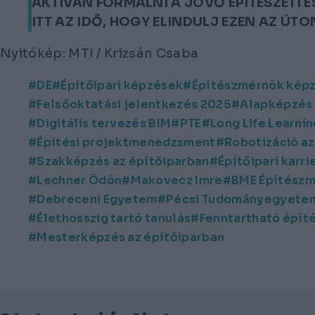
AKTÍVAN FORMÁLNI A JÖVŐ ÉPÍTÉSZETI 
ITT AZ IDŐ, HOGY ELINDULJ EZEN AZ ÚTO
Nyitókép: MTI / Krizsán Csaba
DE
Építőipari képzések
Építészmérnök kép
Felsőoktatási jelentkezés 2025
Alapképzés 
Digitális tervezés BIM
PTE
Long Life Learni
Építési projektmenedzsment
Robotizáció az
Szakképzés az építőiparban
Építőipari karri
Lechner Ödön
Makovecz Imre
BME Építészm
Debreceni Egyetem
Pécsi Tudományegyete
Élethosszig tartó tanulás
Fenntartható épít
Mesterképzés az építőiparban