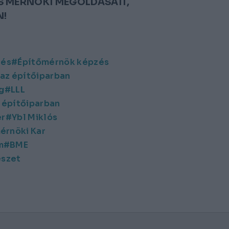
ÉS MÉRNÖKI MEGOLDÁSAIT,
N!
zés
Építőmérnök képzés
az építőiparban
ng
LLL
 építőiparban
er
Ybl Miklós
érnöki Kar
m
BME
észet