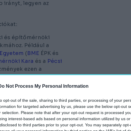
 irányt, legyen az
iókat:
i és építőmérnöki
akmához. Például a
 Egyetem
(
BME
ÉPK és
mérnöki Kara
és a
Pécsi
ézmények ezen a
 és építőmérnöki
Do Not Process My Personal Information
ai tudás elmélyítésére.
 Egyetem
fenntartható
to opt-out of the sale, sharing to third parties, or processing of your per
formation for targeted advertising by us, please use the below opt-out s
zéseket kínál.
r selection. Please note that after your opt-out request is processed y
 képzések, például az
eing interest-based ads based on personal information utilized by us or
i ismereteket
disclosed to third parties prior to your opt-out. You may separately opt-
losure of your personal information by third parties on the IAB’s list of