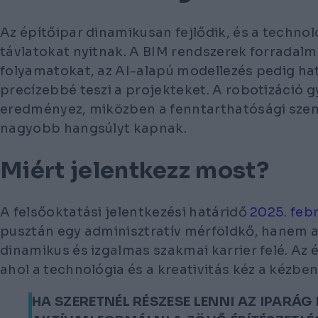
Az építőipar dinamikusan fejlődik, és a technol
távlatokat nyitnak. A BIM rendszerek forradalma
folyamatokat, az AI-alapú modellezés pedig h
precízebbé teszi a projekteket. A robotizáció g
eredményez, miközben a fenntarthatósági sz
nagyobb hangsúlyt kapnak.
Miért jelentkezz most?
A felsőoktatási jelentkezési határidő
2025. febr
pusztán egy adminisztratív mérföldkő, hanem a
dinamikus és izgalmas szakmai karrier felé. Az 
ahol a technológia és a kreativitás kéz a kézben 
HA SZERETNÉL RÉSZESE LENNI AZ IPARÁG