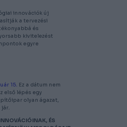
ógiai innovációk új
sítják a tervezési
atékonyabbá és
yorsabb kivitelezést
empontok egyre
uár 15.
Ez a dátum nem
z első lépés egy
építőipar olyan ágazat,
jár.
 INNOVÁCIÓINAK, ÉS