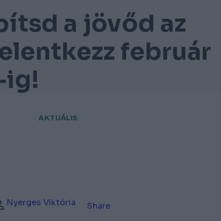
pítsd a jövőd az
elentkezz február
-ig!
AKTUÁLIS
Nyerges Viktória
Share