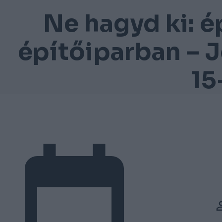
Ne hagyd ki: é
építőiparban – J
15