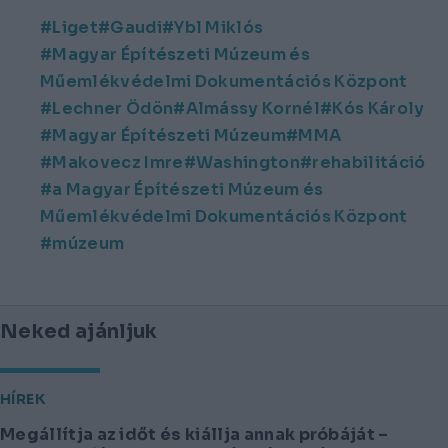
Liget
Gaudi
Ybl Miklós
Magyar Építészeti Múzeum és
Műemlékvédelmi Dokumentációs Központ
Lechner Ödön
Almássy Kornél
Kós Károly
Magyar Építészeti Múzeum
MMA
Makovecz Imre
Washington
rehabilitáció
a Magyar Építészeti Múzeum és
Műemlékvédelmi Dokumentációs Központ
múzeum
Neked ajánljuk
HÍREK
Megállítja az időt és kiállja annak próbáját –