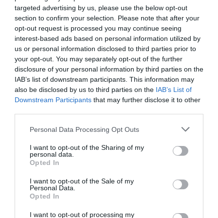
kiállítótere. Sikeres tervpályázati
targeted advertising by us, please use the below opt-out
eredménnyel rendelkezik az új épületére és
section to confirm your selection. Please note that after your
opt-out request is processed you may continue seeing
zajlik is a tervezési folyamat. Számos kreatív
interest-based ads based on personal information utilized by
és sikeres kiállítást valósítottunk meg, és
us or personal information disclosed to third parties prior to
több kiadványt is csináltunk. Ezt felsorolva
your opt-out. You may separately opt-out of the further
disclosure of your personal information by third parties on the
büszke vagyok erre az öt évre. Szép ívet
IAB’s list of downstream participants. This information may
tudtunk húzni és képesek voltunk
also be disclosed by us to third parties on the
IAB’s List of
folyamatosan szintet lépni. Egy csak papíron
Downstream Participants
that may further disclose it to other
létező múzeumból egy élő múzeummá
third parties.
váltunk.
Personal Data Processing Opt Outs
És újabb öt év alatt meddig lehet eljutni?
I want to opt-out of the Sharing of my
personal data.
Opted In
AZ ÁLMOM, HOGY ÖT ÉV MÚLVA
MEGNYISSON AZ ÚJ ÉPÍTÉSZETI
I want to opt-out of the Sale of my
Personal Data.
MÚZEUM.
Opted In
I want to opt-out of processing my
Az ütemterv szerint ez nem irreális vágy,