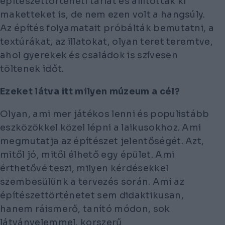
építészettörténeti tárlat és állítottak ki
maketteket is, de nem ezen volt a hangsúly.
Az építés folyamatait próbálták bemutatni, a
textúrákat, az illatokat, olyan teret teremtve,
ahol gyerekek és családok is szívesen
töltenek időt.
Ezeket látva itt milyen múzeum a cél?
Olyan, ami mer játékos lenni és populistább
eszközökkel közel lépni a laikusokhoz. Ami
megmutatja az építészet jelentőségét. Azt,
mitől jó, mitől élhető egy épület. Ami
érthetővé teszi, milyen kérdésekkel
szembesülünk a tervezés során. Ami az
építészettörténetet sem didaktikusan,
hanem ráismerő, tanító módon, sok
látványelemmel, korszerű