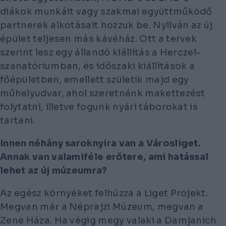
diákok munkáit vagy szakmai együttműködő
partnerek alkotásait hozzuk be. Nyilván az új
épület teljesen más kávéház. Ott a tervek
szerint lesz egy állandó kiállítás a Herczel-
szanatóriumban, és időszaki kiállítások a
főépületben, emellett születik majd egy
műhelyudvar, ahol szeretnénk makettezést
folytatni, illetve fogunk nyári táborokat is
tartani.
Innen néhány saroknyira van a Városliget.
Annak van valamiféle erőtere, ami hatással
lehet az új múzeumra?
Az egész környéket felhúzza a Liget Projekt.
Megvan már a Néprajzi Múzeum, megvan a
Zene Háza. Ha végig megy valaki a Damjanich