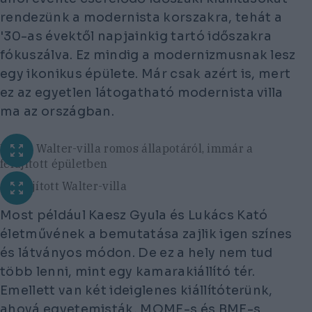
rendezünk a modernista korszakra, tehát a
'30-as évektől napjainkig tartó időszakra
fókuszálva. Ez mindig a modernizmusnak lesz
egy ikonikus épülete. Már csak azért is, mert
ez az egyetlen látogatható modernista villa
ma az országban.
Fotó a Walter-villa romos állapotáról, immár a
felújított épületben
A felújított Walter-villa
Most például Kaesz Gyula és Lukács Kató
életművének a bemutatása zajlik igen színes
és látványos módon. De ez a hely nem tud
több lenni, mint egy kamarakiállító tér.
Emellett van két ideiglenes kiállítóterünk,
ahová egyetemisták, MOME-s és BME-s