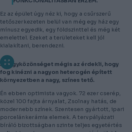
FUNKCIONALITÁSBAN ÉRZEM.
Ez az épület úgy néz ki, hogy a csűrszerű
tetőszerkezeten belül van még egy ház egy
mínusz egyedik, egy földszinttel és még két
emelettel. Ezeket a területeket kell jól
kialakítani, berendezni.
A nagyközönséget mégis az érdekli, hogy
fog kinézni a nagyon heterogén épített
környezetben a nagy, színes tető.
Én ebben optimista vagyok. 72 ezer cserép,
közel 100 fajta árnyalat, Zsolnay hatás, de
modernebb színek. Szentesen gyártott, ipari
porcelánkerámia elemek. A tervpályázati
bíráló bizottságban szinte teljes egyetértés