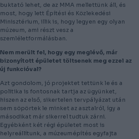
buktató lehet, de az MMA mellettünk áll, és
most, hogy lett Építési és Közlekedési
Minisztérium, illik is, hogy legyen egy olyan
múzeum, ami részt vesz a
szemléletformálásban.
Nem merült fel, hogy egy meglévő, már
bizonyított épületet töltsenek meg ezzel az
új funkcióval?
Azt gondolom, jó projektet tettünk le és a
politika is fontosnak tartja az ügyünket,
hiszen az első, sikertelen tervpályázat után
sem söpörtek le minket az asztalról, így a
másodikat már sikerrel tudtuk zárni.
Egyébként két régi épületet most is
helyreállítunk, a múzeumépítés egyfajta