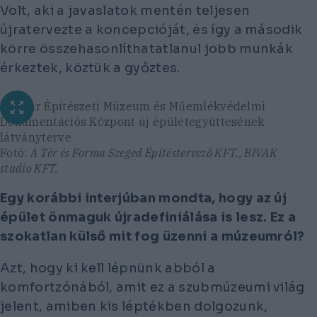
Volt, aki a javaslatok mentén teljesen
újratervezte a koncepcióját, és így a második
körre összehasonlíthatatlanul jobb munkák
érkeztek, köztük a győztes.
Magyar Építészeti Múzeum és Műemlékvédelmi
Dokumentációs Központ új épületegyüttesének
látványterve
Fotó:
A Tér és Forma Szeged Építéstervező KFT., BIVAK
studio KFT.
Egy korábbi interjúban mondta, hogy az új
épület önmaguk újradefiniálása is lesz. Ez a
szokatlan külső mit fog üzenni a múzeumról?
Azt, hogy ki kell lépnünk abból a
komfortzónából, amit ez a szubmúzeumi világ
jelent, amiben kis léptékben dolgozunk,