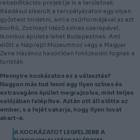
rehabilitációs projektje is a területnek.
Ráadásul sikerült a tervpályázaton egy olyan
győztest hirdetni, ami a csűrformájával az azt
borító, Zsolnayt idéző színes cserepével,
ikonikus épülete lehet Budapestnek. Ami
előtt a Néprajzi Múzeumhoz vagy a Magyar
Zene Házához hasonlóan fotózkodni fognak a
turisták.
Mennyire kockázatos ez a választás?
Nagyon más tud lenni egy ilyen színes és
extravagáns épület megrajzolva, mint teljes
valójában felépítve. Aztán ott áll előtte az
ember, s a fejét vakarja, hogy ilyen lovat
akart-e.
A KOCKÁZATOT LEGFELJEBB A