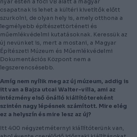
nyár estén a foci VB alatt a magyar
csapatnak is lehet a kültéri kivetítők előtt
szurkolni, de olyan hely is, amely otthona a
legmélyebb építészettörténeti és
műemlékvédelmi kutatásoknak. Keressük az
új nevünket is, mert a mostani, a Magyar
Építészeti Múzeum és Műemlékvédelmi
Dokumentációs Központ nem a
legszerencsésebb.
Amíg nem nyílik meg az új múzeum, addig is
itt van a Bajza utcai Walter-villa, ami az
intézmény első önálló kiállítótereként
szintén nagy lépésnek számított. Mire elég
ez a helyszín és mire lesz az új?
Itt 400 négyzetméternyi kiállítóterünk van,
ahol évente cserélődő időszaki kiállításokat