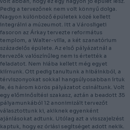
volt abban, hogy ez egy nagyon jó épület lesz.
Pedig a tervezőnek nem volt könnyű dolga.
Nagyon különböző épületek közé kellett
integrálni a múzeumot. Itt a Városligeti
fasoron az Árkay tervezte református
templom, a Walter-villa, a két szanatórium
századelős épülete. Az első pályázatnál a
tervezők valószínűleg nem is értették a
feladatot. Nem hiába kellett még egyet
kiírnunk. Ott pedig tanultunk a hibáinkból, a
térviszonyokat sokkal hangsúlyosabban írtuk
le, és három körös pályázatot csináltunk. Volt
egy előminősítési szakasz, aztán a beadott 35
pályamunkából 12 anonimizált tervezőt
választottunk ki, akiknek egyenként
ajánlásokat adtunk. Utólag azt a visszajelzést
kaptuk, hogy ez óriási segítséget adott nekik.