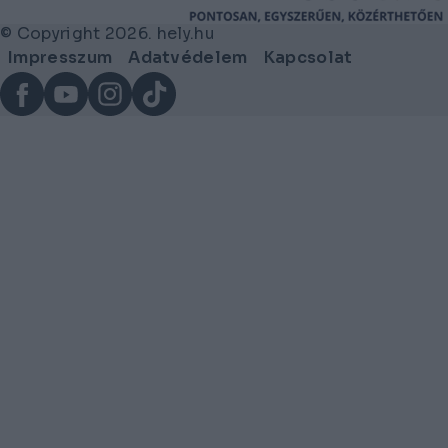
© Copyright 2026. hely.hu
Lábléc
Impresszum
Adatvédelem
Kapcsolat
menü
Facebook
YouTube
Instagram
TikTok