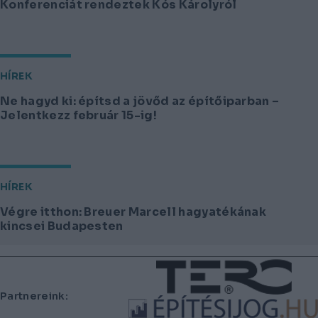
Konferenciát rendeztek Kós Károlyról
HÍREK
Ne hagyd ki: építsd a jövőd az építőiparban –
Jelentkezz február 15-ig!
HÍREK
Végre itthon: Breuer Marcell hagyatékának
kincsei Budapesten
Lábléc
Partnereink: