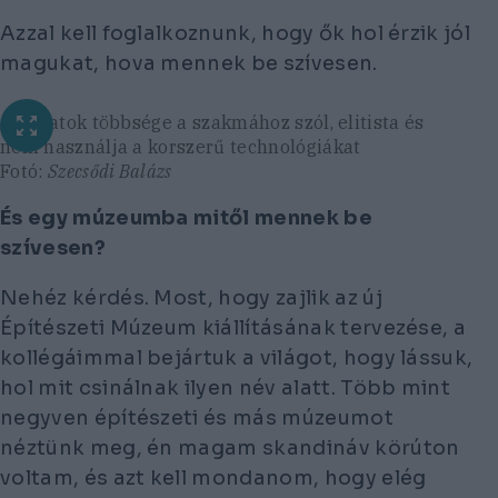
Azzal kell foglalkoznunk, hogy ők hol érzik jól
magukat, hova mennek be szívesen.
A tárlatok többsége a szakmához szól, elitista és
nem használja a korszerű technológiákat
Fotó:
Szecsődi Balázs
És egy múzeumba mitől mennek be
szívesen?
Nehéz kérdés. Most, hogy zajlik az új
Építészeti Múzeum kiállításának tervezése, a
kollégáimmal bejártuk a világot, hogy lássuk,
hol mit csinálnak ilyen név alatt. Több mint
negyven építészeti és más múzeumot
néztünk meg, én magam skandináv körúton
voltam, és azt kell mondanom, hogy elég