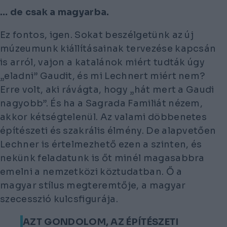
… de csak a magyarba.
Ez fontos, igen. Sokat beszélgetünk az új
múzeumunk kiállításainak tervezése kapcsán
is arról, vajon a katalánok miért tudták úgy
„eladni” Gaudit, és mi Lechnert miért nem?
Erre volt, aki rávágta, hogy „hát mert a Gaudi
nagyobb”. És ha a Sagrada Familiát nézem,
akkor kétségtelenül. Az valami döbbenetes
építészeti és szakrális élmény. De alapvetően
Lechner is értelmezhető ezen a szinten, és
nekünk feladatunk is őt minél magasabbra
emelni a nemzetközi köztudatban. Ő a
magyar stílus megteremtője, a magyar
szecesszió kulcsfigurája.
AZT GONDOLOM, AZ ÉPÍTÉSZETI