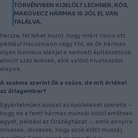
TÖRVÉNYBEN KIJELÖLT LECHNER, KÓS,
MAKOVECZ HÁRMAS IS JÓL EL VAN
TALÁLVA.
Persze, fel lehet hozni, hogy miért nincs ott
például Hauszmann vagy Ybl, de ők hárman
olyan ikonikus alakjai a nemzeti építészetünk
elmúlt száz évének, akik valódi hivatkozási
alapok.
A szakma szerint ők a csúcs, de mit értékel
az átlagember?
Egyértelműen azokat az épületeket szeretik –
hogy ne a fenti hármas munkái közül említsek
egyet, például az Országházat –, amik annyira
mívesek, díszesek, hogy azok előtt muszáj