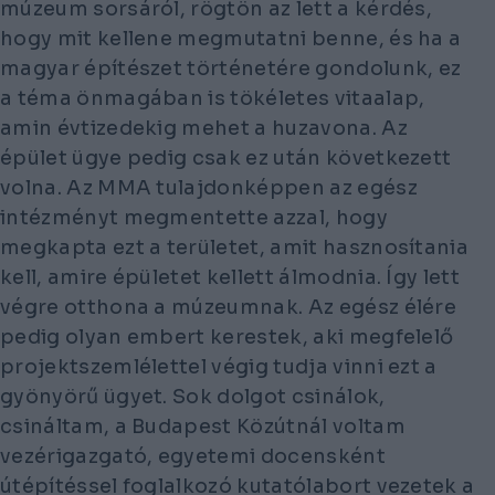
múzeum sorsáról, rögtön az lett a kérdés,
hogy mit kellene megmutatni benne, és ha a
magyar építészet történetére gondolunk, ez
a téma önmagában is tökéletes vitaalap,
amin évtizedekig mehet a huzavona. Az
épület ügye pedig csak ez után következett
volna. Az MMA tulajdonképpen az egész
intézményt megmentette azzal, hogy
megkapta ezt a területet, amit hasznosítania
kell, amire épületet kellett álmodnia. Így lett
végre otthona a múzeumnak. Az egész élére
pedig olyan embert kerestek, aki megfelelő
projektszemlélettel végig tudja vinni ezt a
gyönyörű ügyet. Sok dolgot csinálok,
csináltam, a Budapest Közútnál voltam
vezérigazgató, egyetemi docensként
útépítéssel foglalkozó kutatólabort vezetek a