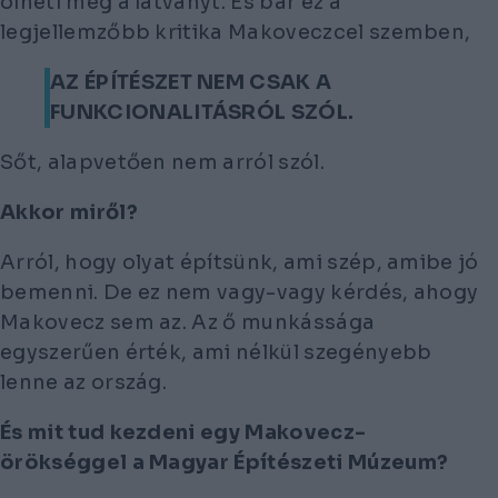
ölheti meg a látványt. És bár ez a
legjellemzőbb kritika Makoveczcel szemben,
AZ ÉPÍTÉSZET NEM CSAK A
FUNKCIONALITÁSRÓL SZÓL.
Sőt, alapvetően nem arról szól.
Akkor miről?
Arról, hogy olyat építsünk, ami szép, amibe jó
bemenni. De ez nem vagy-vagy kérdés, ahogy
Makovecz sem az. Az ő munkássága
egyszerűen érték, ami nélkül szegényebb
lenne az ország.
És mit tud kezdeni egy Makovecz-
örökséggel a Magyar Építészeti Múzeum?