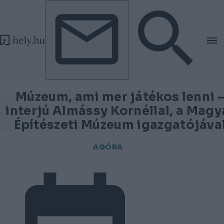
Tovább a tartalomhoz
Tovább a lábléchez
Múzeum, ami mer játékos lenni 
interjú Almássy Kornéllal, a Magy
Építészeti Múzeum igazgatójáva
AGÓRA