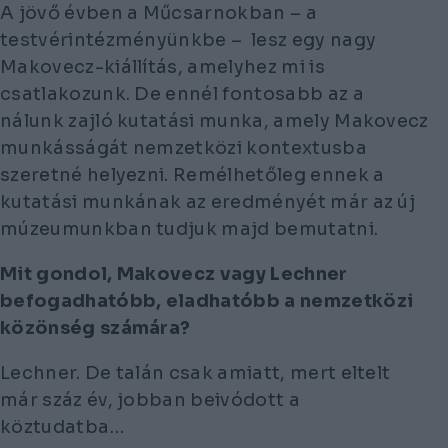
A jövő évben a Műcsarnokban – a
testvérintézményünkbe – lesz egy nagy
Makovecz-kiállítás, amelyhez mi is
csatlakozunk. De ennél fontosabb az a
nálunk zajló kutatási munka, amely Makovecz
munkásságát nemzetközi kontextusba
szeretné helyezni. Remélhetőleg ennek a
kutatási munkának az eredményét már az új
múzeumunkban tudjuk majd bemutatni.
Mit gondol, Makovecz vagy Lechner
befogadhatóbb, eladhatóbb a nemzetközi
közönség számára?
Lechner. De talán csak amiatt, mert eltelt
már száz év, jobban beivódott a
köztudatba…