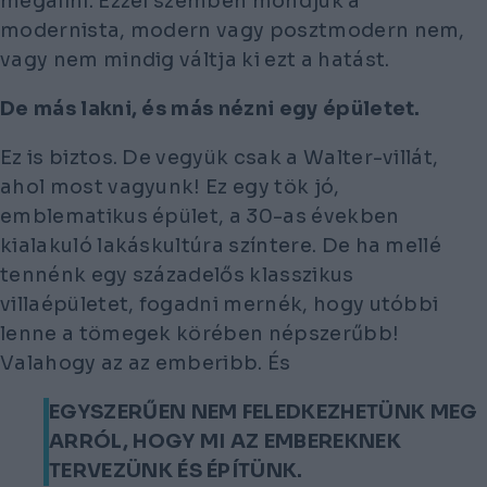
megállni. Ezzel szemben mondjuk a
modernista, modern vagy posztmodern nem,
vagy nem mindig váltja ki ezt a hatást.
De más lakni, és más nézni egy épületet.
Ez is biztos. De vegyük csak a Walter-villát,
ahol most vagyunk! Ez egy tök jó,
emblematikus épület, a 30-as években
kialakuló lakáskultúra színtere. De ha mellé
tennénk egy századelős klasszikus
villaépületet, fogadni mernék, hogy utóbbi
lenne a tömegek körében népszerűbb!
Valahogy az az emberibb. És
EGYSZERŰEN NEM FELEDKEZHETÜNK MEG
ARRÓL, HOGY MI AZ EMBEREKNEK
TERVEZÜNK ÉS ÉPÍTÜNK.