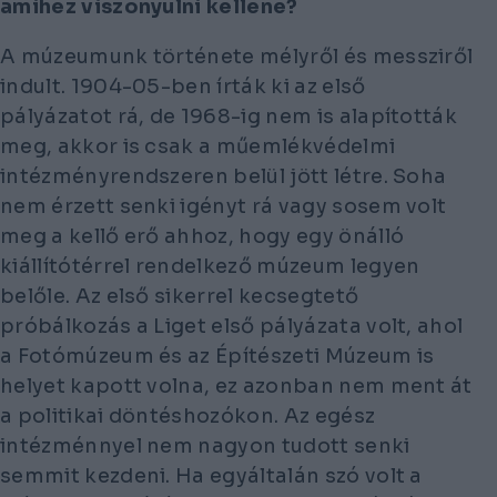
amihez viszonyulni kellene?
A múzeumunk története mélyről és messziről
indult. 1904-05-ben írták ki az első
pályázatot rá, de 1968-ig nem is alapították
meg, akkor is csak a műemlékvédelmi
intézményrendszeren belül jött létre. Soha
nem érzett senki igényt rá vagy sosem volt
meg a kellő erő ahhoz, hogy egy önálló
kiállítótérrel rendelkező múzeum legyen
belőle. Az első sikerrel kecsegtető
próbálkozás a Liget első pályázata volt, ahol
a Fotómúzeum és az Építészeti Múzeum is
helyet kapott volna, ez azonban nem ment át
a politikai döntéshozókon. Az egész
intézménnyel nem nagyon tudott senki
semmit kezdeni. Ha egyáltalán szó volt a