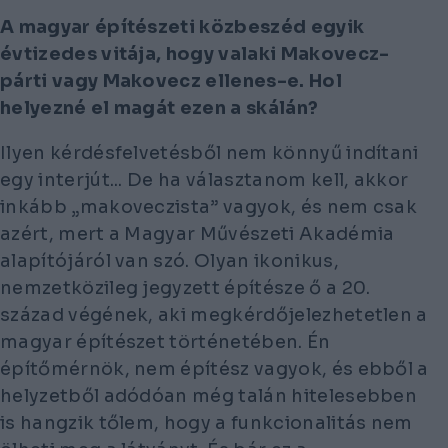
A magyar építészeti közbeszéd egyik
évtizedes vitája, hogy valaki Makovecz-
párti vagy Makovecz ellenes-e. Hol
helyezné el magát ezen a skálán?
Ilyen kérdésfelvetésből nem könnyű indítani
egy interjút... De ha választanom kell, akkor
inkább „makoveczista” vagyok, és nem csak
azért, mert a Magyar Művészeti Akadémia
alapítójáról van szó. Olyan ikonikus,
nemzetközileg jegyzett építésze ő a 20.
század végének, aki megkérdőjelezhetetlen a
magyar építészet történetében. Én
építőmérnök, nem építész vagyok, és ebből a
helyzetből adódóan még talán hitelesebben
is hangzik tőlem, hogy a funkcionalitás nem