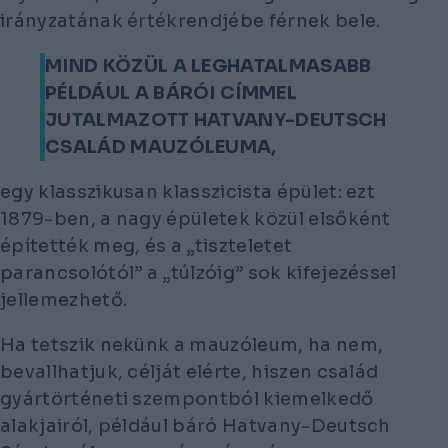
irányzatának értékrendjébe férnek bele.
MIND KÖZÜL A LEGHATALMASABB
PÉLDÁUL A BÁRÓI CÍMMEL
JUTALMAZOTT HATVANY-DEUTSCH
CSALÁD MAUZÓLEUMA,
egy klasszikusan klasszicista épület: ezt
1879-ben, a nagy épületek közül elsőként
építették meg, és a „tiszteletet
parancsolótól” a „túlzóig” sok kifejezéssel
jellemezhető.
Ha tetszik nekünk a mauzóleum, ha nem,
bevallhatjuk, célját elérte, hiszen család
gyártörténeti szempontból kiemelkedő
alakjairól, például báró Hatvany-Deutsch