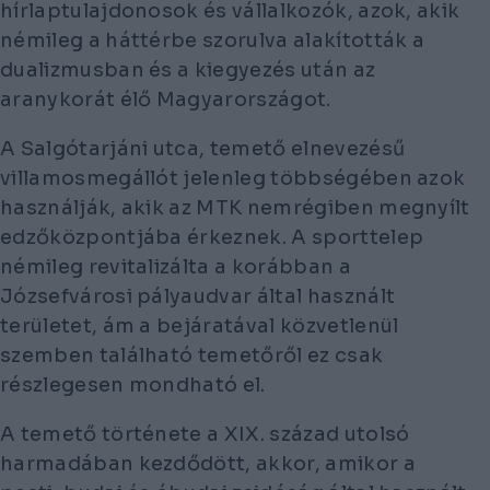
hírlaptulajdonosok és vállalkozók, azok, akik
némileg a háttérbe szorulva alakították a
dualizmusban és a kiegyezés után az
aranykorát élő Magyarországot.
A
Salgótarjáni utca, temető
elnevezésű
villamosmegállót jelenleg többségében azok
használják, akik az MTK nemrégiben megnyílt
edzőközpontjába érkeznek. A sporttelep
némileg revitalizálta a korábban a
Józsefvárosi pályaudvar által használt
területet, ám a bejáratával közvetlenül
szemben található temetőről ez csak
részlegesen mondható el.
A temető története a XIX. század utolsó
harmadában kezdődött, akkor, amikor a