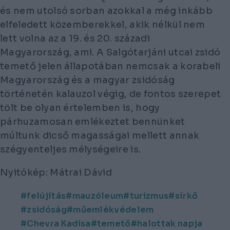
és nem utolsó sorban azokkal a még inkább
elfeledett közemberekkel, akik nélkül nem
lett volna az a 19. és 20. századi
Magyarország, ami. A Salgótarjáni utcai zsidó
temető jelen állapotában nemcsak a korabeli
Magyarország és a magyar zsidóság
történetén kalauzol végig, de fontos szerepet
tölt be olyan értelemben is, hogy
párhuzamosan emlékeztet bennünket
múltunk dicső magasságai mellett annak
szégyenteljes mélységeire is.
Nyitókép: Mátrai Dávid
felújítás
mauzóleum
turizmus
sírkő
zsidóság
műemlékvédelem
Chevra Kadisa
temető
halottak napja