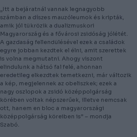
„Itt a bejáratnál vannak legnagyobb
számban a díszes mauzóleumok és kripták,
amik jól tükrözik a dualizmuskori
Magyarország és a fővárosi zsidóság jólétét.
A gazdaság fellendülésével ezek a családok
egyre jobban kezdtek el élni, amit szerettek
is volna megmutatni. Ahogy viszont
elindulunk a hátsó fal felé, ahonnan
eredetileg elkezdtek temetkezni, már változik
a kép, megjelennek az obeliszkek; ezek a
nagy oszlopok a zsidó középpolgárság
körében voltak népszerűek, illetve nemcsak
ott, hanem en bloc a magyarországi
középpolgárság köreiben is” – mondja
Szabó.