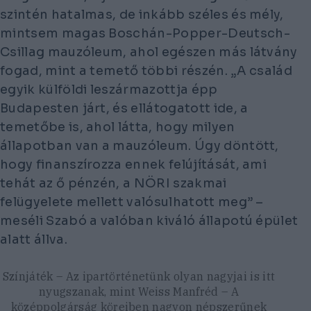
szintén hatalmas, de inkább széles és mély,
mintsem magas Boschán-Popper-Deutsch-
Csillag mauzóleum, ahol egészen más látvány
fogad, mint a temető többi részén. „A család
egyik külföldi leszármazottja épp
Budapesten járt, és ellátogatott ide, a
temetőbe is, ahol látta, hogy milyen
állapotban van a mauzóleum. Úgy döntött,
hogy finanszírozza ennek felújítását, ami
tehát az ő pénzén, a NÖRI szakmai
felügyelete mellett valósulhatott meg” –
meséli Szabó a valóban kiváló állapotú épület
alatt állva.
Színjáték – Az ipartörténetünk olyan nagyjai is itt
nyugszanak, mint Weiss Manfréd – A
középpolgárság köreiben nagyon népszerűnek