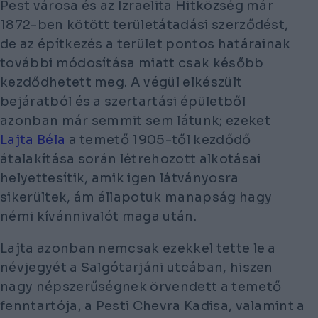
Pest városa és az Izraelita Hitközség már
1872-ben kötött területátadási szerződést,
de az építkezés a terület pontos határainak
további módosítása miatt csak később
kezdődhetett meg. A végül elkészült
bejáratból és a szertartási épületből
azonban már semmit sem látunk; ezeket
Lajta Béla
a temető 1905-től kezdődő
átalakítása során létrehozott alkotásai
helyettesítik, amik igen látványosra
sikerültek, ám állapotuk manapság hagy
némi kívánnivalót maga után.
Lajta azonban nemcsak ezekkel tette le a
névjegyét a Salgótarjáni utcában, hiszen
nagy népszerűségnek örvendett a temető
fenntartója, a Pesti Chevra Kadisa, valamint a