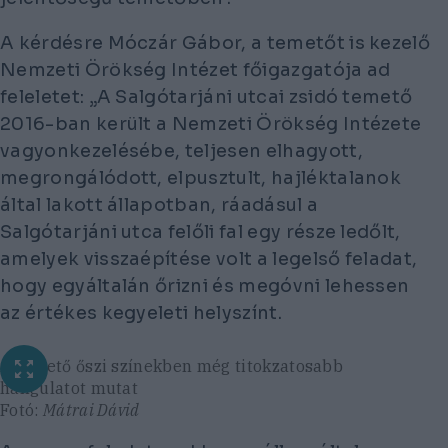
A kérdésre Móczár Gábor, a temetőt is kezelő
Nemzeti Örökség Intézet főigazgatója ad
feleletet: „A Salgótarjáni utcai zsidó temető
2016-ban került a Nemzeti Örökség Intézete
vagyonkezelésébe, teljesen elhagyott,
megrongálódott, elpusztult, hajléktalanok
által lakott állapotban, ráadásul a
Salgótarjáni utca felőli fal egy része ledőlt,
amelyek visszaépítése volt a legelső feladat,
hogy egyáltalán őrizni és megóvni lehessen
az értékes kegyeleti helyszínt.
A temető őszi színekben még titokzatosabb
hangulatot mutat
Fotó:
Mátrai Dávid