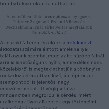
bombatölcsérekbe temethették.
A temetőben több híres építész is nyugszik:
Quittner Zsigmond, Freund Vilmos és
Wechselmann Ignác sírhelyeit is megtaláltuk
Fotó:
Mátrai Dávid
Az északi fal mentén előbb a
holokauszt
áldozatai számára állított emlékhellyel
találkozunk szembe, majd az itt húzódó falnál
arra is lehetőségünk nyílik, amire délen nem:
közelebbről is megtekinthetjük a többnyire
roskadozó állapotban lévő, ám építészeti
szempontból is jelentős, nagy
mauzóleumokat. Itt végigsétálva
mindenkiben megfordul a kérdés: miért
uralkodnak ilyen állapotok egy történelmi
jelentőségű temetőben?