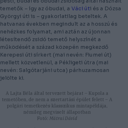
pesti, budai és óbudai zsidóság által használt
temetők – így az óbudai, a
Váci út
i és a Dózsa
Györgyi úti is – gyakorlatilag beteltek. A
hatvanas években megindult az a hosszú és
nehézkes folyamat, ami aztán az újonnan
létesítendő zsidó temető helyszínét a
működését a század közepén megkezdő
Kerepesi úti sírkert (mai nevén: Fiumei út)
mellett közvetlenül, a Pékligeti útra (mai
nevén: Salgótarjáni utca) párhuzamosan
jelölte ki.
A Lajta Béla által tervezett bejárat – Kupola a
temetőben, de nem a szertartási épület felett – A
polgári temetkezés klasszikus mintapéldája,
némileg megviselt állapotban
Fotó:
Mátrai Dávid