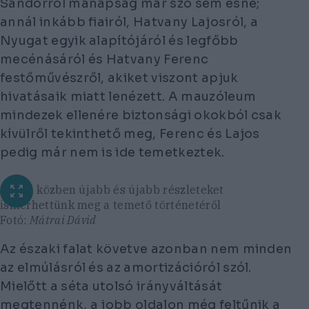
Sándorról manapság már szó sem esne;
annál inkább fiairól, Hatvany Lajosról, a
Nyugat egyik alapítójáról és legfőbb
mecénásáról és Hatvany Ferenc
festőművészről, akiket viszont apjuk
hivatásaik miatt lenézett. A mauzóleum
mindezek ellenére biztonsági okokból csak
kívülről tekinthető meg, Ferenc és Lajos
pedig már nem is ide temetkeztek.
A séta közben újabb és újabb részleteket
ismerhettünk meg a temető történetéről
Fotó:
Mátrai Dávid
Az északi falat követve azonban nem minden
az elmúlásról és az amortizációról szól.
Mielőtt a séta utolsó irányváltását
megtennénk, a jobb oldalon még feltűnik a