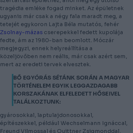
szertartási épülethez, ahol még egy utolsó
tragédia emléke fogad minket. Az épületnek
ugyanis már csak a négy fala maradt meg, a
tetejét egykoron Lajta Béla mutatós, fehér
Zsolnay-mázas
cserepekkel fedett kupolája
fedte, ám az 1980-ban beomlott. Móczár
megjegyzi, ennek helyreállítása a
közeljövőben nem reális, már csak azért sem,
mert az eredeti tervek elvesztek.
BŐ EGYÓRÁS SÉTÁNK SORÁN A MAGYAR
TÖRTÉNELEM EGYIK LEGGAZDAGABB
KORSZAKÁNAK ELFELEDETT HŐSEIVEL
TALÁLKOZTUNK:
gyárosokkal, laptulajdonosokkal,
építészekkel, például Wechselmann Ignáccal,
Freund Vilmossal és Quittner Zsigmonddal,