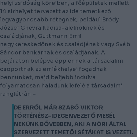
helyi zsidóság köreiben, a főépületek mellett
14 sírhelyet tervezett az ide temetkező
legvagyonosabb rétegnek, például Bródy
József Chevra Kadisa-alelnöknek és
családjának, Guttmann Emil
nagykereskedőnek és családjának vagy Sváb
Sándor bankárnak és családjának. A
bejáraton belépve épp ennek a társadalmi
csoportnak az emlékhelyei fogadnak
bennünket, majd beljebb indulva
folyamatosan haladunk lefelé a társadalmi
ranglétrán –
DE ERRŐL MÁR SZABÓ VIKTOR
TÖRTÉNÉSZ-IDEGENVEZETŐ MESÉL
NEKÜNK BŐVEBBEN, AKI A NÖRI ÁLTAL
SZERVEZETT TEMETŐI SÉTÁKAT IS VEZETI.