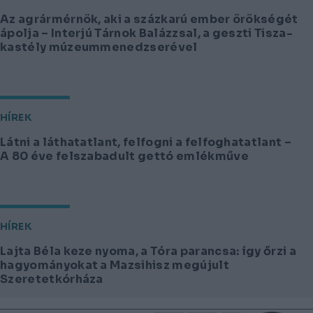
Az agrármérnök, aki a százkarú ember örökségét
ápolja – Interjú Tárnok Balázzsal, a geszti Tisza-
kastély múzeummenedzserével
HÍREK
Látni a láthatatlant, felfogni a felfoghatatlant –
A 80 éve felszabadult gettó emlékműve
HÍREK
Lajta Béla keze nyoma, a Tóra parancsa: így őrzi a
hagyományokat a Mazsihisz megújult
Szeretetkórháza