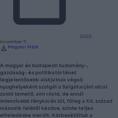
2025.
november 11.
Megyesi Máté
A magyar és budapesti tudomány-,
gazdaság- és politikatörténet
legjelentősebb alakjainak végső
nyughelyeként szolgál a Salgótarjáni utcai
zsidó temető, ami rövid, de annál
intenzívebb fénykorán túl, főleg a XX. század
második felétől kezdve, szinte teljes
elfeledésbe merült. Körbesétáltuk a