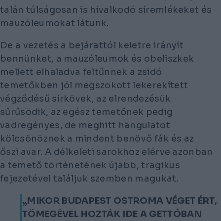
talán túlságosan is hivalkodó síremlékeket és
mauzóleumokat látunk.
De a vezetés a bejárattól keletre irányít
bennünket, a mauzóleumok és obeliszkek
mellett elhaladva feltűnnek a zsidó
temetőkben jól megszokott lekerekített
végződésű sírkövek, az elrendezésük
sűrűsödik, az egész temetőnek pedig
vadregényes, de meghitt hangulatot
kölcsönöznek a mindent benövő fák és az
őszi avar. A délkeleti sarokhoz elérve azonban
a temető történetének újabb, tragikus
fejezetével találjuk szemben magukat.
„MIKOR BUDAPEST OSTROMA VÉGET ÉRT,
TÖMEGÉVEL HOZTÁK IDE A GETTÓBAN