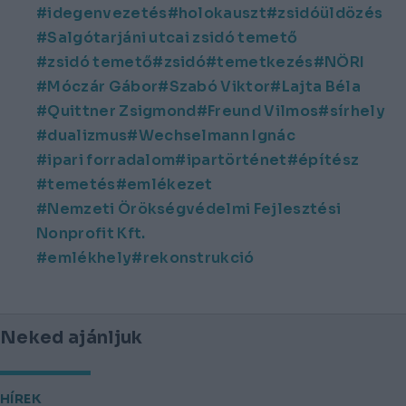
idegenvezetés
holokauszt
zsidóüldözés
Salgótarjáni utcai zsidó temető
zsidó temető
zsidó
temetkezés
NÖRI
Móczár Gábor
Szabó Viktor
Lajta Béla
Quittner Zsigmond
Freund Vilmos
sírhely
dualizmus
Wechselmann Ignác
ipari forradalom
ipartörténet
építész
temetés
emlékezet
Nemzeti Örökségvédelmi Fejlesztési
Nonprofit Kft.
emlékhely
rekonstrukció
Neked ajánljuk
HÍREK