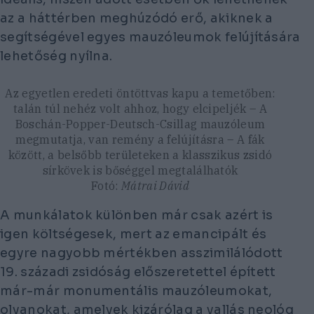
az a háttérben meghúzódó erő, akiknek a
segítségével egyes mauzóleumok felújítására
lehetőség nyílna.
Az egyetlen eredeti öntöttvas kapu a temetőben:
talán túl nehéz volt ahhoz, hogy elcipeljék – A
Boschán-Popper-Deutsch-Csillag mauzóleum
megmutatja, van remény a felújításra – A fák
között, a belsőbb területeken a klasszikus zsidó
sírkövek is bőséggel megtalálhatók
Fotó:
Mátrai Dávid
A munkálatok különben már csak azért is
igen költségesek, mert az emancipált és
egyre nagyobb mértékben asszimilálódott
19. századi zsidóság előszeretettel épített
már-már monumentális mauzóleumokat,
olyanokat, amelyek kizárólag a vallás neológ