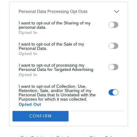
A KORMÁNY TÁMOGATÁSÁBÓL A
NEMZETI ÖRÖKSÉG INTÉZETE
Personal Data Processing Opt Outs
RENDELKEZIK EGY KORLÁTOZOTT
I want to opt-out of the Sharing of my
KÖLTSÉGVETÉSI KERETTEL, AMELYET A
personal data.
Opted In
»NEMZETI SÍRKERT« VÉDELME ALATT KB.
600 HELYSZÍNEN ÁLLÓ, MINTEGY 6500
I want to opt-out of the Sale of my
Personal Data.
SÍR KARBANTARTÁSÁRA ÉS
Opted In
FELÚJÍTÁSÁRA FORDÍT,
I want to opt-out of processing my
Personal Data for Targeted Advertising.
több évre előre ütemezve a feladatokat. A
Opted In
felújítás általában a sír állapotából adódóan
I want to opt-out of Collection, Use,
vagy valamilyen jeles jubileum alkalmából
Retention, Sale, and/or Sharing of my
Personal Data that Is Unrelated with the
történhet meg, és a Salgótarjáni utcai zsidó
Purposes for which it was collected.
Opted Out
temetőben található 34 védett sír közül is
felújítunk évente egyet-egyet, de ezen túl sok
CONFIRM
mindenre anyagi források híján nincs
lehetőségünk” – magyarázza, és hozzáteszi, a