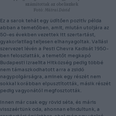
számítottak az obeliszkek
Fotó:
Mátrai Dávid
Ez a sarok tehát egy üdítően pozitív példa
abban a temetőben, amit, miután utoljára az
50-es években vezettek itt szertartást,
gyakorlatilag teljesen elhanyagoltak. Vallási
szervezet lévén a Pesti Chevra Kadisát 1950-
ben feloszlatták, a temetőt megkapó
Budapesti Izraelita Hitközség pedig többé
nem támaszkodhatott arra a zsidó
nagypolgárságra, aminek egy részét nem
sokkal korábban elpusztították, másik részét
pedig vagyonától megfosztották.
Innen már csak egy rövid séta, és máris
visszaértünk oda, ahonnan elindultunk, a