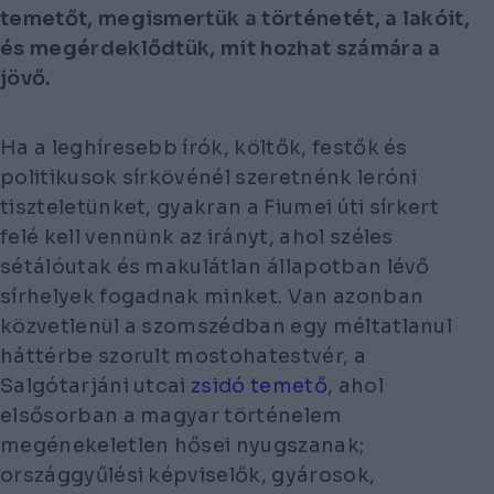
temetőt, megismertük a történetét, a lakóit,
és megérdeklődtük, mit hozhat számára a
jövő.
Ha a leghíresebb írók, költők, festők és
politikusok sírkövénél szeretnénk leróni
tiszteletünket, gyakran a Fiumei úti sírkert
felé kell vennünk az irányt, ahol széles
sétálóutak és makulátlan állapotban lévő
sírhelyek fogadnak minket. Van azonban
közvetlenül a szomszédban egy méltatlanul
háttérbe szorult mostohatestvér, a
Salgótarjáni utcai
zsidó temető
, ahol
elsősorban a magyar történelem
megénekeletlen hősei nyugszanak;
országgyűlési képviselők, gyárosok,