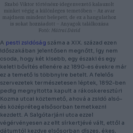
Szabó Viktor történész-idegenvezető kalauzolt
minket végig a különleges temetőben – Az avar
majdnem mindent belepett, de ez a hangulathoz
is sokat hozzáadott – Anyagok találkozása
Fotó:
Mátrai Dávid
A
pesti zsidóság
száma a XIX. század ezen
időszakában jelentősen megnőtt, így nem
csoda, hogy két kisebb, egy északi és egy
keleti bővítés ellenére az 1890-es évekre már
ez a temető is többnyire betelt. A felelős
szervezetek természetesen léptek, 1892-ben
pedig megnyitotta kapuit a rákoskeresztúri
Kozma utcai köztemető, ahová a zsidó alsó-
és középréteg elsősorban temetkezni
kezdett. A Salgótarjáni utca ezzel
végérvényesen az elit sírkertjévé vált, ettől a
dátumtól kezdve elsősorban díszes, ékes,