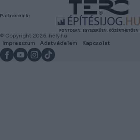
Lábléc
Partnereink:
© Copyright 2026. hely.hu
Lábléc
Impresszum
Adatvédelem
Kapcsolat
menü
Facebook
YouTube
Instagram
TikTok