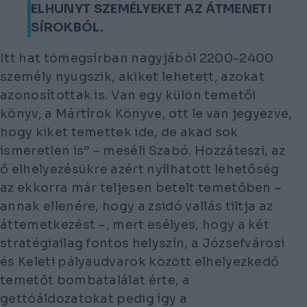
ELHUNYT SZEMÉLYEKET AZ ÁTMENETI
SÍROKBÓL.
Itt hat tömegsírban nagyjából 2200-2400
személy nyugszik, akiket lehetett, azokat
azonosítottak is. Van egy külön temetői
könyv, a Mártírok Könyve, ott le van jegyezve,
hogy kiket temettek ide, de akad sok
ismeretlen is” – meséli Szabó. Hozzáteszi, az
ő elhelyezésükre azért nyílhatott lehetőség
az ekkorra már teljesen betelt temetőben –
annak ellenére, hogy a zsidó vallás tiltja az
áttemetkezést –, mert esélyes, hogy a két
stratégiailag fontos helyszín, a Józsefvárosi
és Keleti pályaudvarok között elhelyezkedő
temetőt bombatalálat érte, a
gettóáldozatokat pedig így a