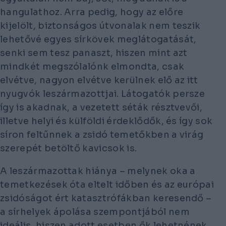
hangulathoz. Arra pedig, hogy az előre
kijelölt, biztonságos útvonalak nem teszik
lehetővé egyes sírkövek meglátogatását,
senki sem tesz panaszt, hiszen mint azt
mindkét megszólalónk elmondta, csak
elvétve, nagyon elvétve kerülnek elő az itt
nyugvók leszármazottjai. Látogatók persze
így is akadnak, a vezetett séták résztvevői,
illetve helyi és külföldi érdeklődők, és így sok
síron feltűnnek a zsidó temetőkben a virág
szerepét betöltő kavicsok is.
A leszármazottak hiánya – melynek oka a
temetkezések óta eltelt időben és az európai
zsidóságot ért katasztrófákban keresendő –
a sírhelyek ápolása szempontjából nem
ideális, hiszen adott esetben ők lehetnének