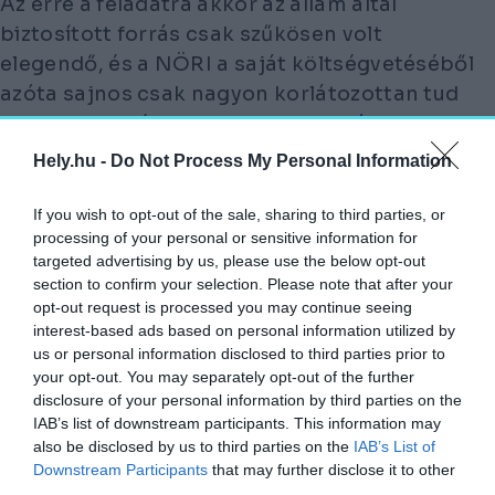
Az erre a feladatra akkor az állam által
biztosított forrás csak szűkösen volt
elegendő, és a NÖRI a saját költségvetéséből
azóta sajnos csak nagyon korlátozottan tud
itteni fejlesztésekre
, rekonstrukció
kra
fordítani. 2002 óta létezik az úgynevezett
Hely.hu -
Do Not Process My Personal Information
»nemzeti sírkert« intézménye, amely azt
jelenti, hogy a Nemzeti Emlékhely és
If you wish to opt-out of the sale, sharing to third parties, or
processing of your personal or sensitive information for
Kegyeleti Bizottság döntése alapján –
targeted advertising by us, please use the below opt-out
életútjaik és a nemzet javára tett
section to confirm your selection. Please note that after your
cselekedeteik elismeréseként – a magyar
opt-out request is processed you may continue seeing
történelemben kiemelkedő szerepet játszott
interest-based ads based on personal information utilized by
us or personal information disclosed to third parties prior to
személyiségek sírjai feletti rendelkezési jog
your opt-out. You may separately opt-out of the further
átszáll a Magyar Állam képviseletében a
disclosure of your personal information by third parties on the
Nemzeti Örökség Intézetére – kezdi a helyzet
IAB’s list of downstream participants. This information may
also be disclosed by us to third parties on the
IAB’s List of
felvázolását. –
Downstream Participants
that may further disclose it to other
third parties.