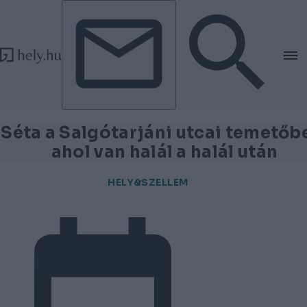
Tovább a tartalomhoz
Tovább a lábléchez
Séta a Salgótarjáni utcai temetőb
ahol van halál a halál után
HELY&SZELLEM