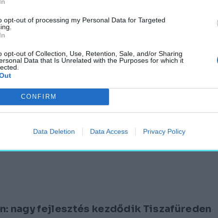
In
to opt-out of processing my Personal Data for Targeted
ing.
In
Fürdő
o opt-out of Collection, Use, Retention, Sale, and/or Sharing
ersonal Data that Is Unrelated with the Purposes for which it
lected.
Out
CONFIRM
yfürdő
Data Deletion
Data Access
Privacy Policy
n: nagy fejlesztés kezdődik Tiszafüreden