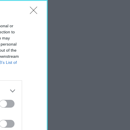
sonal or
ection to
ou may
 personal
out of the
 downstream
B’s List of