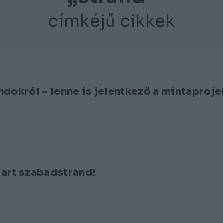
címkéjű cikkek
andokról – lenne is jelentkező a mintaproje
part szabadstrand!