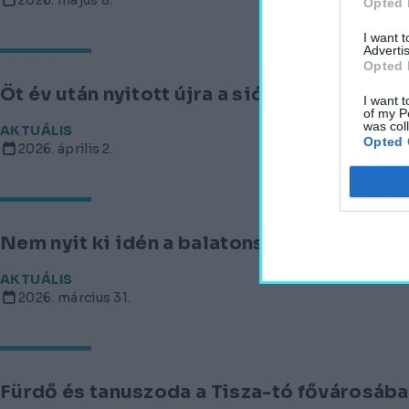
2026. május 8.
Opted 
I want 
Advertis
Opted 
Öt év után nyitott újra a siófoki Galerius 
I want t
of my P
was col
AKTUÁLIS
Opted 
2026. április 2.
Nem nyit ki idén a balatonszemesi élmén
AKTUÁLIS
2026. március 31.
Fürdő és tanuszoda a Tisza-tó fővárosába