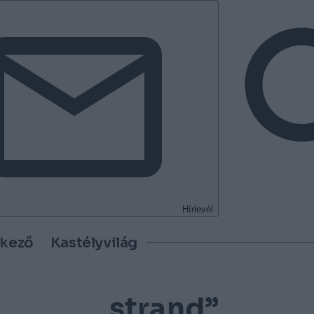
Hírlevél
tkező
Kastélyvilág
„strand”