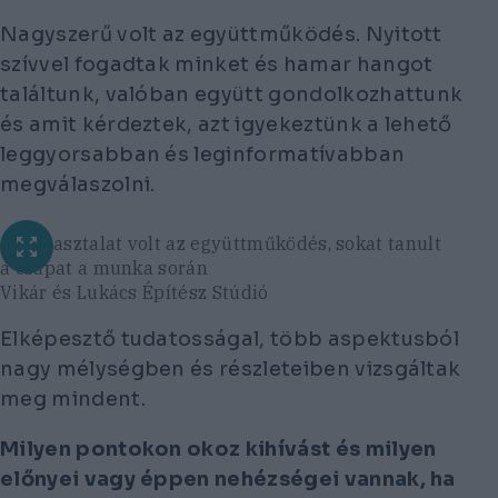
Nagyszerű volt az együttműködés. Nyitott
szívvel fogadtak minket és hamar hangot
találtunk, valóban együtt gondolkozhattunk
és amit kérdeztek, azt igyekeztünk a lehető
leggyorsabban és leginformatívabban
megválaszolni.
Jó tapasztalat volt az együttműködés, sokat tanult
a csapat a munka során
Vikár és Lukács Építész Stúdió
Elképesztő tudatosságal, több aspektusból
nagy mélységben és részleteiben vizsgáltak
meg mindent.
Milyen pontokon okoz kihívást és milyen
előnyei vagy éppen nehézségei vannak, ha