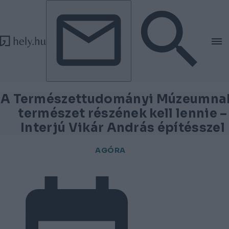
Tovább a tartalomhoz
Tovább a lábléchez
A Természettudományi Múzeumna
természet részének kell lennie –
Interjú Vikár András építésszel
AGÓRA