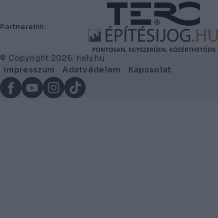
Lábléc
Partnereink:
© Copyright 2026. hely.hu
Lábléc
Impresszum
Adatvédelem
Kapcsolat
menü
Facebook
YouTube
Instagram
TikTok