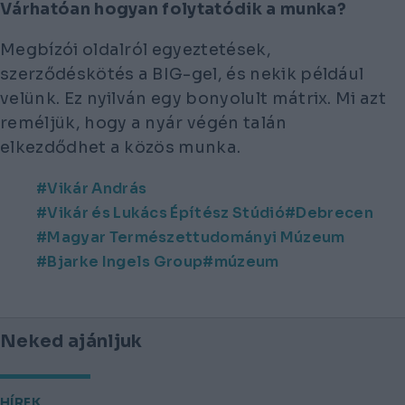
Várhatóan hogyan folytatódik a munka?
Megbízói oldalról egyeztetések,
szerződéskötés a BIG-gel, és nekik például
velünk. Ez nyilván egy bonyolult mátrix. Mi azt
reméljük, hogy a nyár végén talán
elkezdődhet a közös munka.
Vikár András
Vikár és Lukács Építész Stúdió
Debrecen
Magyar Természettudományi Múzeum
Bjarke Ingels Group
múzeum
Neked ajánljuk
HÍREK