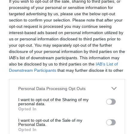
If you wish to opt-out of the sale, sharing to third parties, or
processing of your personal or sensitive information for
A legfontosabb szempont a természet közeliség. A
targeted advertising by us, please use the below opt-out
Természettudományi Múzeumnak a természet
section to confirm your selection. Please note that after your
részének kell lennie
opt-out request is processed you may continue seeing
Vikár és Lukács Építész Stúdió
interest-based ads based on personal information utilized by
us or personal information disclosed to third parties prior to
Talán úgy is lehet röviden fogalmazni és ezt a
your opt-out. You may separately opt-out of the further
disclosure of your personal information by third parties on the
BIG eleve úgy gondolta, hogy a
IAB’s list of downstream participants. This information may
Természettudományi Múzeumnak itt a
also be disclosed by us to third parties on the
IAB’s List of
természet részének kell lennie.
Downstream Participants
that may further disclose it to other
third parties.
Megvalósultak a tervezett célok?
Personal Data Processing Opt Outs
Elégedettek a projekttel?
I want to opt-out of the Sharing of my
Mi is és a BIG-esek is nagyon örültünk az
personal data.
Opted In
eredménynek. Persze elégedettek szerintem
soha nem leszünk, mindig lehet és kell még
I want to opt-out of the Sale of my
Personal Data.
jobbat csinálni.
Opted In