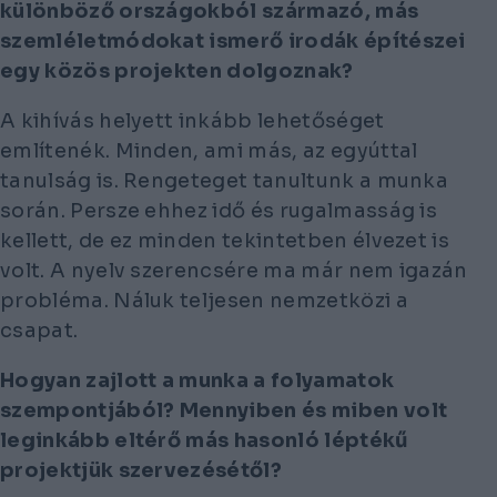
különböző országokból származó, más
szemléletmódokat ismerő irodák építészei
egy közös projekten dolgoznak?
A kihívás helyett inkább lehetőséget
említenék. Minden, ami más, az egyúttal
tanulság is. Rengeteget tanultunk a munka
során. Persze ehhez idő és rugalmasság is
kellett, de ez minden tekintetben élvezet is
volt. A nyelv szerencsére ma már nem igazán
probléma. Náluk teljesen nemzetközi a
csapat.
Hogyan zajlott a munka a folyamatok
szempontjából? Mennyiben és miben volt
leginkább eltérő más hasonló léptékű
projektjük szervezésétől?