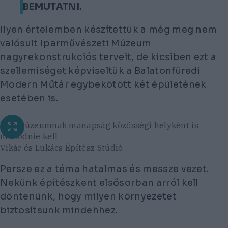
BEMUTATNI.
Ilyen értelemben készítettük a még meg nem
valósult Iparművészeti Múzeum
nagyrekonstrukciós terveit, de kicsiben ezt a
szellemiséget képviseltük a Balatonfüredi
Modern Műtár egybekötött két épületének
esetében is.
Egy múzeumnak manapság közösségi helyként is
működnie kell
Vikár és Lukács Építész Stúdió
Persze ez a téma hatalmas és messze vezet.
Nekünk építészkent elsősorban arról kell
döntenünk, hogy milyen környezetet
biztosítsunk mindehhez.