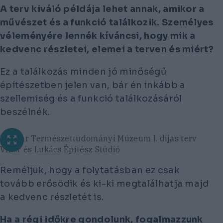
A terv kiváló példája lehet annak, amikor a
művészet és a funkció találkozik. Személyes
véleményére lennék kíváncsi, hogy mik a
kedvenc részletei, elemei a terven és miért?
Ez a találkozás minden jó minőségű
építészetben jelen van, bár én inkább a
szellemiség és a funkció találkozásáról
beszélnék.
Magyar Természettudományi Múzeum I. díjas terv
Vikár és Lukács Építész Stúdió
Reméljük, hogy a folytatásban ez csak
tovább erősödik és ki-ki megtalálhatja majd
a kedvenc részletét is.
Ha a régi időkre gondolunk, fogalmazzunk