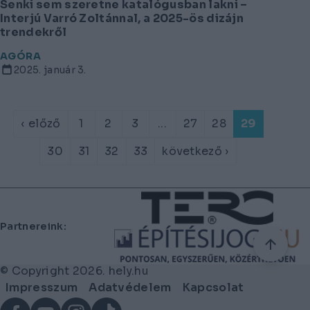
Senki sem szeretne katalógusban lakni –
Interjú Varró Zoltánnal, a 2025-ös dizájn
trendekről
AGÓRA
2025. január 3.
‹ előző
1
2
3
...
27
28
29
30
31
32
33
következő ›
Lábléc
Partnereink:
© Copyright 2026. hely.hu
Lábléc
Impresszum
Adatvédelem
Kapcsolat
menü
Facebook
YouTube
Instagram
TikTok