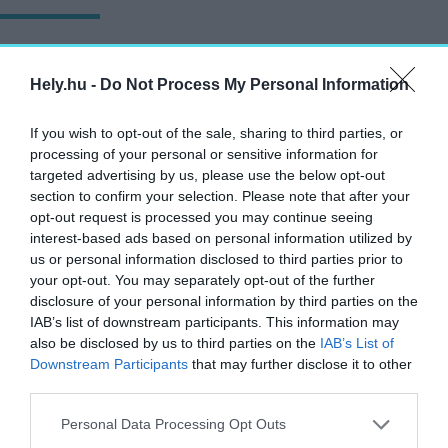
Magyarország innovációs teljesítménye:
hogyan léphetünk előre a globális
Hely.hu -
Do Not Process My Personal Information
versenyben?
AGÓRA
If you wish to opt-out of the sale, sharing to third parties, or
2025. január 17.
processing of your personal or sensitive information for
targeted advertising by us, please use the below opt-out
section to confirm your selection. Please note that after your
opt-out request is processed you may continue seeing
interest-based ads based on personal information utilized by
Lakatlan felhőkarcolók – erre használják a
us or personal information disclosed to third parties prior to
többszáz méter magas épületeket
your opt-out. You may separately opt-out of the further
disclosure of your personal information by third parties on the
AGÓRA
2025. január 16.
IAB’s list of downstream participants. This information may
also be disclosed by us to third parties on the
IAB’s List of
Downstream Participants
that may further disclose it to other
third parties.
Vályogból épít, sztereotípiákat rombol –
Personal Data Processing Opt Outs
Interjú Bihari Ádámmal, a Naturarch Stúdió