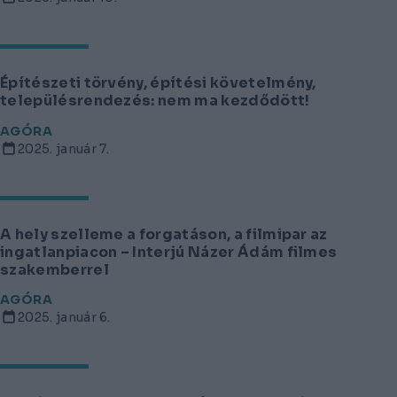
Építészeti törvény, építési követelmény,
településrendezés: nem ma kezdődött!
AGÓRA
2025. január 7.
A hely szelleme a forgatáson, a filmipar az
ingatlanpiacon – Interjú Názer Ádám filmes
szakemberrel
AGÓRA
2025. január 6.