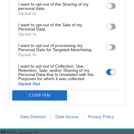
alapítójával
I want to opt-out of the Sharing of my
personal data.
AGÓRA
Opted In
2024. december 27.
I want to opt-out of the Sale of my
Personal Data.
Opted In
I want to opt-out of processing my
Környezettudatosság, alkalmazkodás,
Personal Data for Targeted Advertising.
innováció – Építészeti jóslatok építészektől
Opted In
2025-re
I want to opt-out of Collection, Use,
AGÓRA
Retention, Sale, and/or Sharing of my
Personal Data that Is Unrelated with the
2025. január 11.
Purposes for which it was collected.
Opted Out
CONFIRM
Technikai bravúr és ízig-vérig művészet:
Pusztuló ékszerdobozt ment meg
Szombathelyen az MCC
Data Deletion
Data Access
Privacy Policy
AGÓRA
2025. január 10.