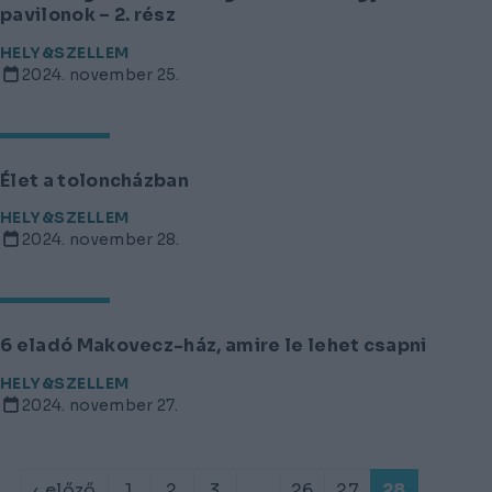
pavilonok – 2. rész
HELY&SZELLEM
2024. november 25.
Élet a toloncházban
HELY&SZELLEM
2024. november 28.
6 eladó Makovecz-ház, amire le lehet csapni
HELY&SZELLEM
2024. november 27.
‹ előző
1
2
3
...
26
27
28