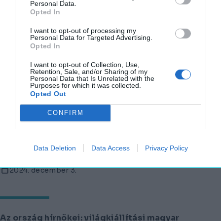
2024. december 7.
Personal Data.
Opted In
I want to opt-out of processing my
Personal Data for Targeted Advertising.
Opted In
Most olcsón vehet bárki komplett romániai
panelházakat
I want to opt-out of Collection, Use,
Retention, Sale, and/or Sharing of my
HELY&SZELLEM
Personal Data that Is Unrelated with the
Purposes for which it was collected.
2024. december 8.
Opted Out
CONFIRM
A rettegett utca, aminek nincs eleje – A
Népszínház utca
Data Deletion
Data Access
Privacy Policy
HELY&SZELLEM
2024. december 3.
Az ország hírnökei: világkiállítási magyar