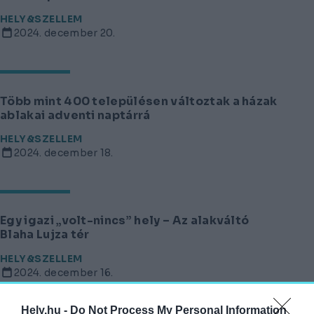
HELY&SZELLEM
2024. december 20.
Több mint 400 településen változtak a házak
ablakai adventi naptárrá
HELY&SZELLEM
2024. december 18.
Egy igazi „volt-nincs” hely – Az alakváltó
Blaha Lujza tér
HELY&SZELLEM
2024. december 16.
Hely.hu -
Do Not Process My Personal Information