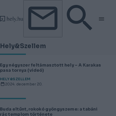
Tovább a tartalomhoz
Tovább a lábléchez
Hely&Szellem
Egy négyszer feltámasztott hely – A Karakas
pasa tornya (videó)
HELY&SZELLEM
2024. december 20.
Buda eltűnt, rokokó gyöngyszeme: a tabáni
rác templom története