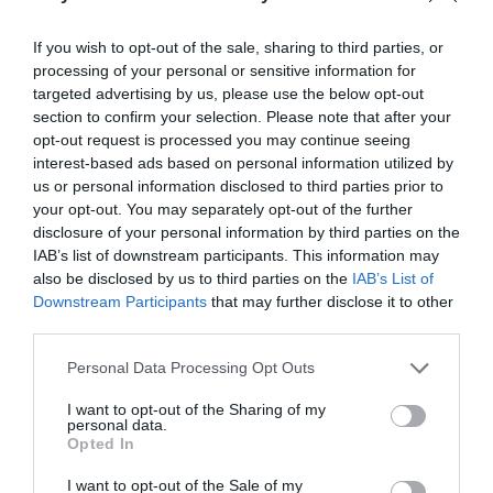
A mérnök, akinek műve 150 éve védelmezi
If you wish to opt-out of the sale, sharing to third parties, or
Budapestet
processing of your personal or sensitive information for
targeted advertising by us, please use the below opt-out
HELY&SZELLEM
section to confirm your selection. Please note that after your
2024. december 15.
opt-out request is processed you may continue seeing
interest-based ads based on personal information utilized by
us or personal information disclosed to third parties prior to
your opt-out. You may separately opt-out of the further
Városszélből nyüzsgő csomópont: pillanatok
disclosure of your personal information by third parties on the
Újbuda-központ történetéből
IAB’s list of downstream participants. This information may
also be disclosed by us to third parties on the
IAB’s List of
HELY&SZELLEM
Downstream Participants
that may further disclose it to other
2024. december 12.
third parties.
Personal Data Processing Opt Outs
I want to opt-out of the Sharing of my
Újjászületett a megismételhetetlen –
personal data.
Elkészült a Notre-Dame
Opted In
HELY&SZELLEM
I want to opt-out of the Sale of my