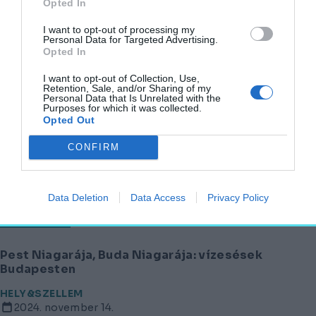
Opted In
Öt géniusz a magyar építészetben – A
szellemi alapok
I want to opt-out of processing my
Personal Data for Targeted Advertising.
Opted In
HELY&SZELLEM
2024. november 18.
I want to opt-out of Collection, Use,
Retention, Sale, and/or Sharing of my
Personal Data that Is Unrelated with the
Purposes for which it was collected.
Opted Out
Az ország hírnökei: világkiállítási magyar
pavilonok – 1. rész
CONFIRM
HELY&SZELLEM
2024. november 15.
Data Deletion
Data Access
Privacy Policy
Pest Niagarája, Buda Niagarája: vízesések
Budapesten
HELY&SZELLEM
2024. november 14.