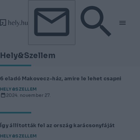
Tovább a tartalomhoz
Tovább a lábléchez
Hely&Szellem
6 eladó Makovecz-ház, amire le lehet csapni
HELY&SZELLEM
2024. november 27.
Így állították fel az ország karácsonyfáját
HELY&SZELLEM