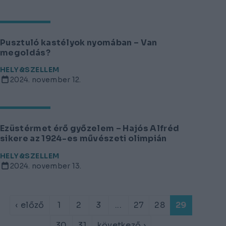
Pusztuló kastélyok nyomában – Van
megoldás?
HELY&SZELLEM
2024. november 12.
Ezüstérmet érő győzelem – Hajós Alfréd
sikere az 1924-es művészeti olimpián
HELY&SZELLEM
2024. november 13.
‹ előző
1
2
3
...
27
28
29
30
31
következő ›