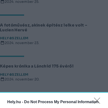
2024. november 25.
A fotóművész, akinek építész lelke volt –
Lucien Hervé
HELY&SZELLEM
2024. november 23.
Képes krónika a Lánchíd 175 évéről
HELY&SZELLEM
2024. november 20.
Hely.hu -
Do Not Process My Personal Information
Illegális Makovecz-mű a Tabánban