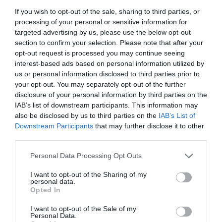
HELY&SZELLEM
If you wish to opt-out of the sale, sharing to third parties, or
2024. november 20.
processing of your personal or sensitive information for
targeted advertising by us, please use the below opt-out
section to confirm your selection. Please note that after your
opt-out request is processed you may continue seeing
Befejezetlen, mégis ikonikus – Wälder Gyula
interest-based ads based on personal information utilized by
építészete a budai ciszterciek szolgálatában
us or personal information disclosed to third parties prior to
your opt-out. You may separately opt-out of the further
HELY&SZELLEM
disclosure of your personal information by third parties on the
2024. november 19.
IAB’s list of downstream participants. This information may
also be disclosed by us to third parties on the
IAB’s List of
Downstream Participants
that may further disclose it to other
third parties.
Esővédő alagút, öngyilkos szobrász és angol
Personal Data Processing Opt Outs
másolat – Legendák a Lánchíd történetéből
HELY&SZELLEM
I want to opt-out of the Sharing of my
personal data.
2024. november 20.
Opted In
I want to opt-out of the Sale of my
Personal Data.